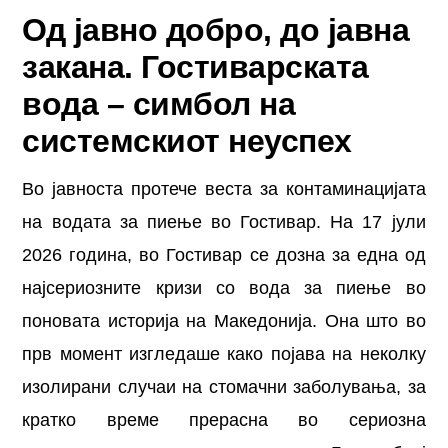
Од јавно добро, до јавна
закана. Гостиварската
вода – симбол на
системскиот неуспех
Во јавноста протече веста за контаминацијата
на водата за пиење во Гостивар. На 17 јули
2026 година, во Гостивар се дозна за една од
најсериозните кризи со вода за пиење во
поновата историја на Македонија. Она што во
прв момент изгледаше како појава на неколку
изолирани случаи на стомачни заболувања, за
кратко време прерасна во сериозна