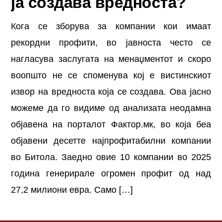
ја создава вредноста?
Кога се зборува за компании кои имаат
рекордни профити, во јавноста често се
нагласува заслугата на менаџментот и скоро
воопшто не се споменува кој е вистинскиот
извор на вредноста која се создава. Ова јасно
можеме да го видиме од анализата неодамна
објавена на порталот Фактор.мк, во која беа
објавени десетте најпрофитабилни компании
во Битола. Заедно овие 10 компании во 2025
година генерирале огромен профит од над
27,2 милиони евра. Само […]