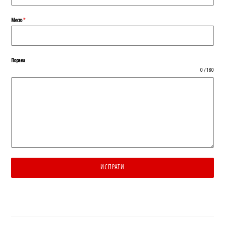
Место
*
Порака
0 / 180
ИСПРАТИ