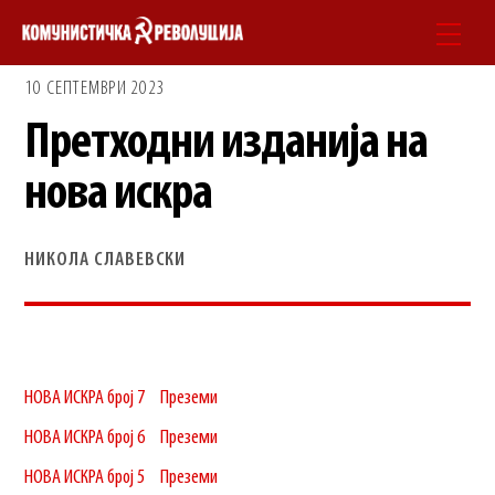
Skip
Men
to
10 СЕПТЕМВРИ 2023
content
Претходни изданија на
нова искра
НИКОЛА СЛАВЕВСКИ
НОВА ИСКРА број 7
Преземи
НОВА ИСКРА број 6
Преземи
НОВА ИСКРА број 5
Преземи