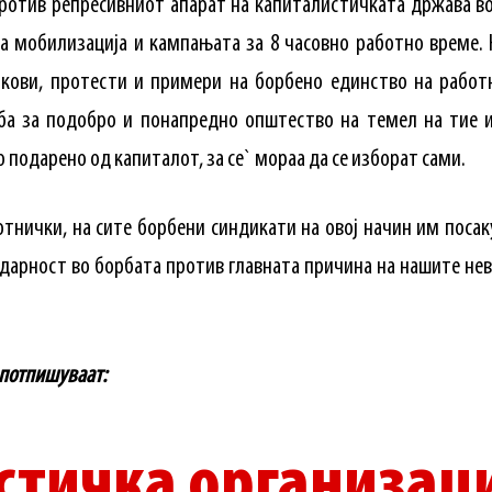
ротив репресивниот апарат на капиталистичката држава во 
а мобилизација и кампањата за 8 часовно работно време. 
кови, протести и примери на борбено единство на работн
а за подобро и понапредно општество на темел на тие и
 подарено од капиталот, за се` мораа да се изборат сами.
тнички, на сите борбени синдикати на овој начин им посак
идарност во борбата против главната причина на нашите не
 потпишуваат:
стичка организац