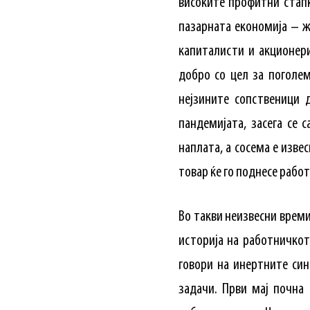
високите профитни стапк
пазарната економија – ж
капиталисти и акционери
добро со цел за поголем
нејзините сопственици 
пандемијата, засега се 
наплата, а сосема е изве
товар ќе го поднесе рабо
Во такви неизвесни времи
историја на работничкот
говори на инертните си
задачи. Први мај почна