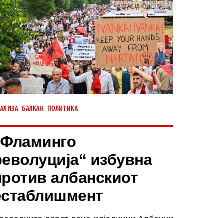
,
,
АЛИЗА
БАЛКАН
ПОЛИТИКА
„Фламинго
револуција“ избувна
против албанскиот
естаблишмент