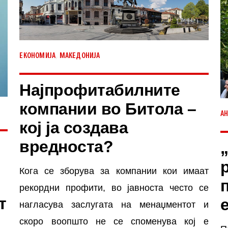
,
ЕКОНОМИЈА
МАКЕДОНИЈА
Најпрофитабилните
компании во Битола –
АН
кој ја создава
вредноста?
Кога се зборува за компании кои имаат
рекордни профити, во јавноста често се
т
нагласува заслугата на менаџментот и
скоро воопшто не се споменува кој е