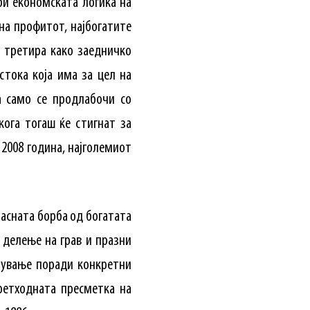
ри економската логика на
на профитот, најбогатите
е третира како заедничко
стока која има за цел на
а само се продлабочи со
кога тогаш ќе стигнат за
 2008 година, најголемиот
ласната борба од богатата
 делење на грав и празни
зување поради конкретни
ретходната пресметка на