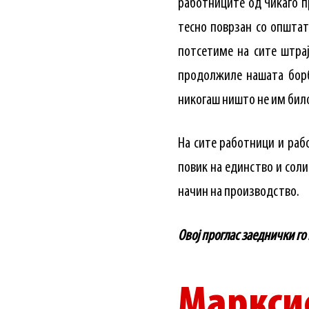
работниците од Чикаго п
тесно поврзан со општат
потсетиме на сите штрај
продолжиле нашата борб
никогаш ништо не им било
На сите работници и рабо
повик на единство и сол
начин на производство.
Овој проглас заеднички го
Маркси