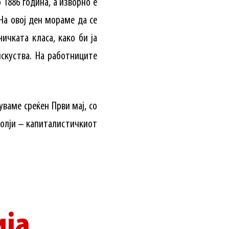
1886 година, а изворно е
На овој ден мораме да се
ичката класа, како би ја
скуства. На работниците
уваме среќен Први мај, со
волји – капиталистичкиот
ија