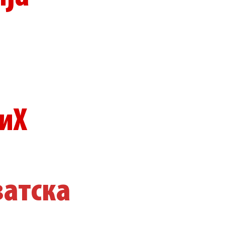
БиХ
ватска