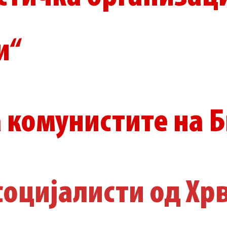
и“
а комунистите на 
оцијалисти од Хр