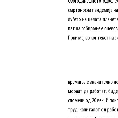
Овогодинешното одбележ
смртоносна пандемија на 
луѓето на целата планет
пат на собирање е оневоз
Први мај во контекст на с
времиња е значително неп
мораат да работат, биде
спомени од 20 век. И по
труд, капиталот од рабо