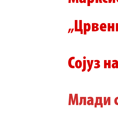
„Црвен
Сојуз н
Млади с