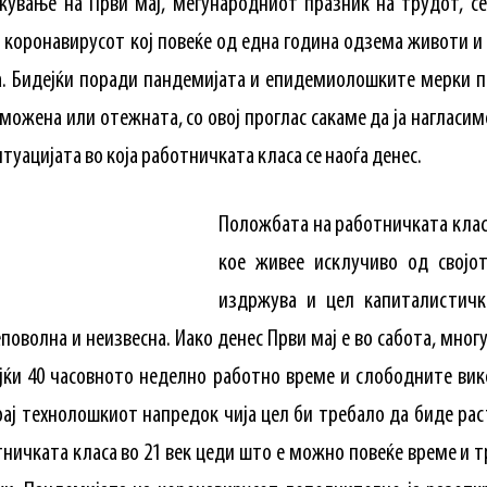
ување на Први мај, меѓународниот празник на трудот, се
коронавирусот кој повеќе од една година одзема животи и 
а. Бидејќи поради пандемијата и епидемиолошките мерки п
можена или отежната, со овој проглас сакаме да ја нагласи
итуацијата во која работничката класа се наоѓа денес.
Положбата на работничката клас
кое живее исклучиво од својот
издржува и цел капиталистичк
оволна и неизвесна. Иако денес Први мај е во сабота, мно
јќи 40 часовното неделно работно време и слободните вик
крај технолошкиот напредок чија цел би требало да биде ра
тничката класа во 21 век цеди што е можно повеќе време и 