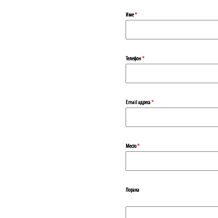
Име
*
Телефон
*
Еmail адреса
*
Место
*
Порака