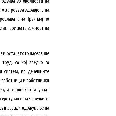
 одвива во околности на
го загрозува здравјето на
рославата на Први мај по
ме историската важност на
а и останатото население
 труд, со кој воедно го
и систем, во денешните
гу работници и работнички
енди се повеќе стануваат
стеретување на човечкиот
труд заради одржување на