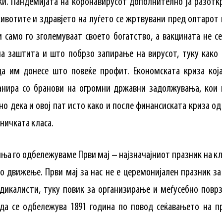
и. Пандемијата на коронавирусот дополнително ја разотк
ивотите и здравјето на луѓето се жртвувани пред олтарот 
 само го зголемуваат своето богатство, а вакцината не с
а заштита и што побрзо запирање на вирусот, туку како 
да им донесе што повеќе профит. Економската криза кој
санира со бранови на огромни државни задолжувања, кои 
сно дека и овој пат исто како и после финансиската криза од
тничката класа.
ња го одбележуваме Први мај – најзначајниот празник на к
о движење. Први мај за нас не е церемонијален празник за
ндикалисти, туку повик за организирање и меѓусебно повр
 да се одбележува 1891 година по повод сеќавањето на п