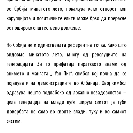
во Србија минатото лето, покажува како отпорот кон
корупцијата и политичките елити може брзо да прерасне
во пошироко општествено движење.
Но Србија не е единствената референтна точка. Како што
видовме минатото лето, многу од револуциите на
генерацијата Зи го прифатија пиратското знаме од
анимето и мангата „ Уан Пис“, симбол кој почна да се
појавува и на демонстрациите во Албанија. Овој симбол
одразува нешто подлабоко од локално незадоволство –
цела генерација на млади луѓе ширум светот ја губи
довербата не само во своите влади, туку и во самиот
систем.