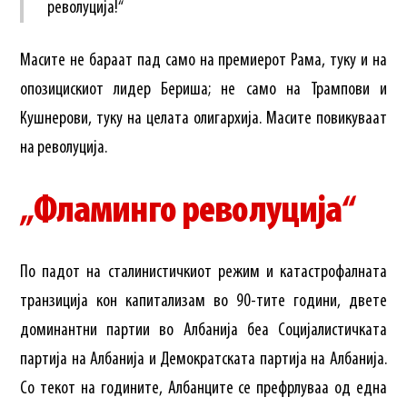
револуција!“
Масите не бараат пад само на премиерот Рама, туку и на
опозицискиот лидер Бериша; не само на Трампови и
Кушнерови, туку на целата олигархија. Масите повикуваат
на револуција.
„Фламинго револуција“
По падот на сталинистичкиот режим и катастрофалната
транзиција кон капитализам во 90-тите години, двете
доминантни партии во Албанија беа Социјалистичката
партија на Албанија и Демократската партија на Албанија.
Со текот на годините, Албанците се префрлуваа од една