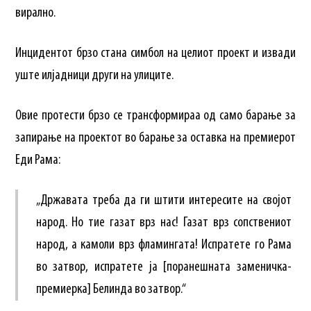
вирално.
Инцидентот брзо стана симбол на целиот проект и извади
уште илјадници други на улиците.
Овие протести брзо се трансформираа од само барање за
запирање на проектот во барање за оставка на премиерот
Еди Рама:
„Државата треба да ги штити интересите на својот
народ. Но тие газат врз нас! Газат врз сопствениот
народ, а камоли врз фламингата! Испратете го Рама
во затвор, испратете ја [поранешната заменичка-
премиерка] Белинда во затвор.“