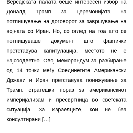
Версајската палата беше интересен избор на
Доналд Трамп за церемонијата на
потпишување на договорот за завршување на
војната со Иран. Но, со оглед на тоа што се
потпишуваше документ што фактички
претставува капитулација, местото не е
најсоодветно. Овој Меморандум за разбирање
од 14 точки меѓу Соединетите Американски
Држави и Иран претставува понижување за
Трамп, стратешки пораз за американскиот
империјализам и пресвртница во светската
ситуација. За Израелците, кои не беа
консултирани […]