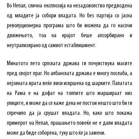
Во Непал, слична експлозија на незадоволство предводена
од младите ја собори владата. Но без партија со јасна
револуционерна програма што би можела да го насочи
движењето, тоа на крајот беше апсорбирано и
неутрализирано од самиот естаблишмент.
Минатото лето српската држава ги почувствува масите
пред својот праг. Но албанската држава е многу послаба, а
нејзината врата веќе виси искршена од шарките. Палатата
на Рама е на дофат на толпите што маршираат низ
улиците, и може да се каже дека не постои нешто што би ги
спречило да ја срушат владата. Но, како што покажа
примерот на Непал, прашањето повеќе не е дали владата
може да биде соборена, туку што ќе ја замени.