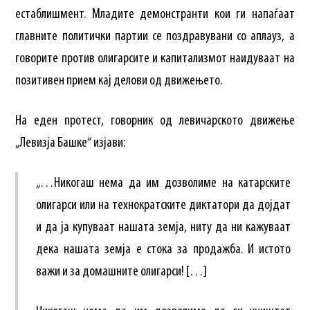
естаблишмент. Младите демонстранти кои ги напаѓаат
главните политички партии се поздравувани со аплауз, а
говорите против олигарсите и капитализмот наидуваат на
позитивен прием кај делови од движењето.
На еден протест, говорник од левичарското движење
„Левизја Башке“ изјави:
„…Никогаш нема да им дозволиме на катарските
олигарси или на технократските диктатори да дојдат
и да ја купуваат нашата земја, ниту да ни кажуваат
дека нашата земја е стока за продажба. И истото
важи и за домашните олигарси! […]