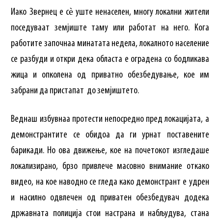
Иако Звернец е сѐ уште ненаселен, многу локални жители
поседуваат земјиште таму или работат на него. Кога
работите започнаа минатата недела, локалното население
се разбуди и откри дека областа е оградена со бодликава
жица и опколена од приватно обезбедување, кое им
забрани да пристапат до земјиштето.
Веднаш избувнаа протести непосредно пред локацијата, а
демонстрантите се обидоа да ги урнат поставените
барикади. Но ова движење, кое на почетокот изгледаше
локализирано, брзо привлече масовно внимание откако
видео, на кое наводно се гледа како демонстрант е удрен
и насилно одвлечен од приватен обезбедувач додека
државната полиција стои настрана и набљудува, стана