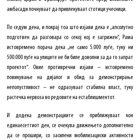
амбасади почнуваат да привлекуваат стотици учесници.
По седум дена, и покрај тоа што изјави дека е „апсолутно
подготвен да разговара со секој кој е загрижен“, Рама
истовремено порача дека „не само 5.000 луѓе, туку ни
500.000 луѓе на улиците не би биле доволни за да го запрат
проектот“. Овие противречни изјави – истовремено
повикување на дијалог и обид за демонстрирање
непопустливост – не одразуваат стабилна власт, туку
растечка нервоза во редовите на естаблишментот.
И додека демонстрациите се приближуваат кон
единаесеттиот ден, се очекува движењето дополнително
да се прошири, со засилени мобилизациски активности