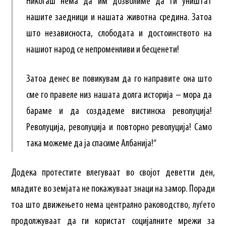
Никогаш нема да им дозволиме да ги уништат
нашите заедници и нашата животна средина. Затоа
што независноста, слободата и достоинството на
нашиот народ се непроменливи и бесценети!
Затоа денес ве повикувам да го направите она што
сме го правеле низ нашата долга историја – мора да
бараме и да создадеме вистинска револуција!
Револуција, револуција и повторно револуција! Само
така можеме да ја спасиме Албанија!“
Додека протестите влегуваат во својот деветти ден,
младите во земјата не покажуваат знаци на замор. Поради
тоа што движењето нема централно раководство, луѓето
продолжуваат да ги користат социјалните мрежи за