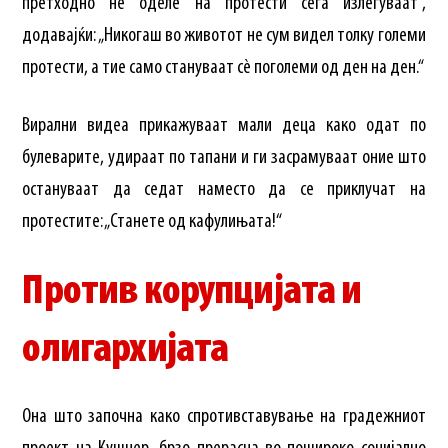
претходно не оделе на протести сега излегуваат“,
додавајќи: „Никогаш во животот не сум видел толку големи
протести, а тие само стануваат сè поголеми од ден на ден.“
Вирални видеа прикажуваат мали деца како одат по
булеварите, удираат по тапани и ги засрамуваат оние што
остануваат да седат наместо да се приклучат на
протестите: „Станете од кафулињата!“
Против корупцијата и
олигархијата
Она што започна како спротивставување на градежниот