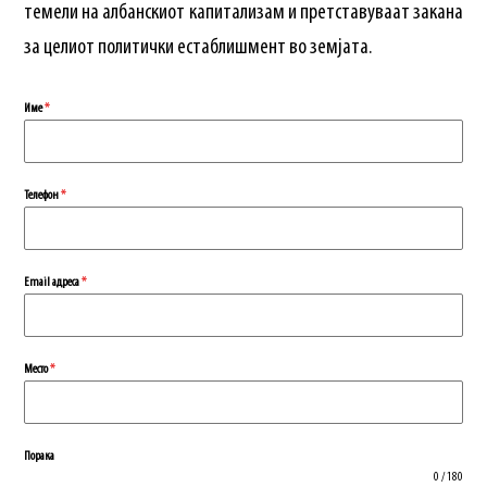
темели на албанскиот капитализам и претставуваат закана
за целиот политички естаблишмент во земјата.
Име
*
Телефон
*
Еmail адреса
*
Место
*
Порака
0 / 180