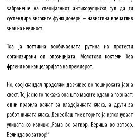
забранеше на специјалниот антикорупциски суд да ги
суспендира високите функционери – навистина впечатлив
знак на невиност.
Тоа ја поттикна вообичаената рутина на протести
организирани од опозицијата. Молотови коктели беа
фрлени кон канцеларијата на премиерот.
Но, овој скандал продолжи да живее во пошироката јавна
свест. Тој јасно го покажа она што масите одамна го знаат:
едни правила важат за владејачката класа, а други за
работничката класа. Денес баш тие вторите ја исполнуваат
улицата со извици: „Рама во затвор, Бериша во затвор,
Белинда во затвор!“