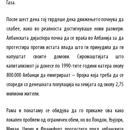
Газа.
После шест дена тој тврдеше дека движењето почнува да
слабее, иако во реалноста достигнуваше нови размери.
Албанската дијаспора почна да се враќа во Албанија за да
протестира против истата влада што ги принудила да ги
напуштат своите домови. Сиромаштијата што
капитализмот ја донесе по 1990-тите години натера околу
800.000 Албанци да емигрираат – бројка која треба да се
спореди со денешната популација на земјата од околу 2,75
милиони жители.
Рама и понатаму се обидува да го прикаже ова како
локален проблем од ограничен обем, но во Лондон, Њујорк,
Милан, Цирих и Франкфурт протестите пред албанските