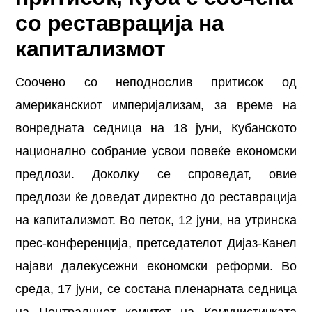
со реставрација на
капитализмот
Соочено со неподнослив притисок од
американскиот империјализам, за време на
вонредната седница на 18 јуни, Кубанското
национално собрание усвои повеќе економски
предлози. Доколку се спроведат, овие
предлози ќе доведат директно до реставрација
на капитализмот. Во петок, 12 јуни, на утринска
прес-конференција, претседателот Дијаз-Канел
најави далекусежни економски реформи. Во
среда, 17 јуни, се состана пленарната седница
на Централниот комитет на Комунистичката