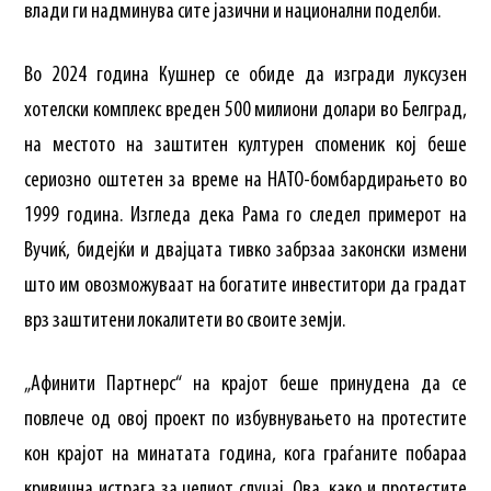
влади ги надминува сите јазични и национални поделби.
Во 2024 година Кушнер се обиде да изгради луксузен
хотелски комплекс вреден 500 милиони долари во Белград,
на местото на заштитен културен споменик кој беше
сериозно оштетен за време на НАТО-бомбардирањето во
1999 година. Изгледа дека Рама го следел примерот на
Вучиќ, бидејќи и двајцата тивко забрзаа законски измени
што им овозможуваат на богатите инвеститори да градат
врз заштитени локалитети во своите земји.
„Афинити Партнерс“ на крајот беше принудена да се
повлече од овој проект по избувнувањето на протестите
кон крајот на минатата година, кога граѓаните побараа
кривична истрага за целиот случај. Ова, како и протестите