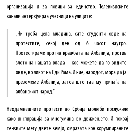
организација и за повици за единство. Телевизиските
канали интервјуираа учесници на улиците:
„Ни треба цела младина, сите студенти овде на
протестите, секој ден од 6 часот наутро.
Протестираме против кражбата на Албанија, против
злото на нашата влада – кое можете да го видите
овде, во ликот на Еди Рама. И ние, народот, мора да ја
преземеме Албанија, затоа што таа му припаѓа на
албанскиот народ.“
Неодамнешните протести во Србија можеби послужиле
како инспирација за многумина во движењето. И покрај
тензиите меѓу двете земји, омразата кон корумпираните