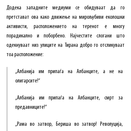
Додека западните медиуми се обидуваат да го
претстават ова како движење на мирољубиви еколошки
активисти, расположението на теренот е многу
порадикално и поборбено. Најчестите слогани што
одекнуваат низ улиците на Тирана добро го отсликуваат
тоа расположение:
„Албанија им припаѓа на Албанците, а не на
олигарсите!“
„Албанија им припаѓа на Албанците, смрт за
предавниците!“
„Рама во затвор, Бериша во затвор! Револуција,