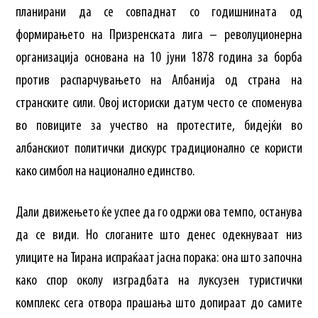
планирани да се совпаднат со годишнината од
формирањето на Призренската лига – револуционерна
организација основана на 10 јуни 1878 година за борба
против распарчувањето на Албанија од страна на
странските сили. Овој историски датум често се споменува
во повиците за учество на протестите, бидејќи во
албанскиот политички дискурс традиционално се користи
како симбол на национално единство.
Дали движењето ќе успее да го одржи ова темпо, останува
да се види. Но слоганите што денес одекнуваат низ
улиците на Тирана испраќаат јасна порака: она што започна
како спор околу изградбата на луксузен туристички
комплекс сега отвора прашања што допираат до самите