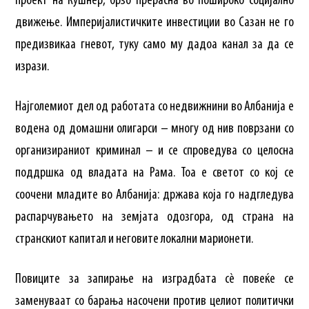
проект на Кушнер, брзо прерасна во пошироко социјално
движење. Империјалистичките инвестиции во Сазан не го
предизвикаа гневот, туку само му дадоа канал за да се
изрази.
Најголемиот дел од работата со недвижнини во Албанија е
водена од домашни олигарси – многу од нив поврзани со
организираниот криминал – и се спроведува со целосна
поддршка од владата на Рама. Тоа е светот со кој се
соочени младите во Албанија: држава која го надгледува
распарчувањето на земјата одозгора, од страна на
странскиот капитал и неговите локални марионети.
Повиците за запирање на изградбата сè повеќе се
заменуваат со барања насочени против целиот политички