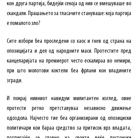
кон друга партија, бидејќи секоја од нив се вмешуваше во
скандали. Прашањето за гласачите стануваше: која партија
е помалото зло?
Сите избори беа проследени со хаос и гнев од страна на
опозицијата и дел од народните маси. Протестите пред
канцеларијата на премиерот често ескалираа во немири,
при што молотови коктели беа фрлани кон владините
згради.
И покрај нивниот навидум милитантен изглед, овие
протести ретко претставуваа независно движење
одоздола. Најчесто тие беа организирани од опозициски
политичари кои бараа средство за притисок врз владата,
потпирајќи се главно на своите веќе постоечки