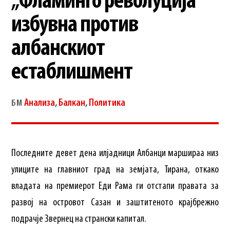
„Фламинго револуција“
избувна против
албанскиот
естаблишмент
Анализа
,
Балкан
,
Политика
БМ
Последните девет дена илјадници Албанци маршираа низ
улиците на главниот град на земјата, Тирана, откако
владата на премиерот Еди Рама ги отстапи правата за
развој на островот Сазан и заштитеното крајбрежно
подрачје Звернец на странски капитал.