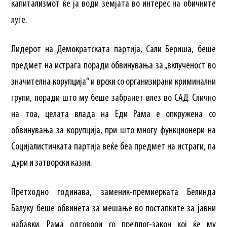
капитализмот ќе ја води земјата во интерес на обичните
луѓе.
Лидерот на Демократската партија, Сали Бериша, беше
предмет на истрага поради обвинувања за „вклученост во
значителна корупција“ и врски со организирани криминални
групи, поради што му беше забранет влез во САД. Слично
на тоа, целата влада на Еди Рама е опкружена со
обвинувања за корупција, при што многу функционери на
Социјалистичката партија веќе беа предмет на истраги, па
дури и затворски казни.
Претходно годинава, заменик-премиерката Белинда
Балуку беше обвинета за мешање во постапките за јавни
набавки. Рама одговори со предлог-закон кој ќе му