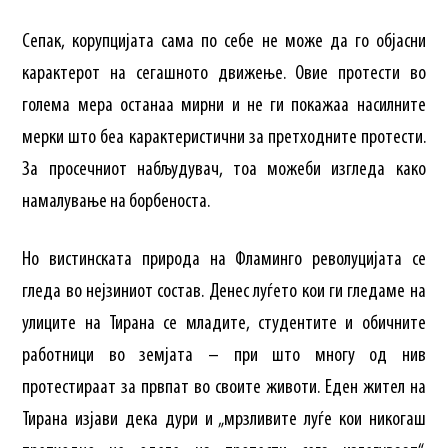
Сепак, корупцијата сама по себе не може да го објасни
карактерот на сегашното движење. Овие протести во
голема мера останаа мирни и не ги покажаа насилните
мерки што беа карактеристични за претходните протести.
За просечниот набљудувач, тоа можеби изгледа како
намалување на борбеноста.
Но вистинската природа на Фламинго револуцијата се
гледа во нејзиниот состав. Денес луѓето кои ги гледаме на
улиците на Тирана се младите, студентите и обичните
работници во земјата – при што многу од нив
протестираат за првпат во своите животи. Еден жител на
Тирана изјави дека дури и „мрзливите луѓе кои никогаш