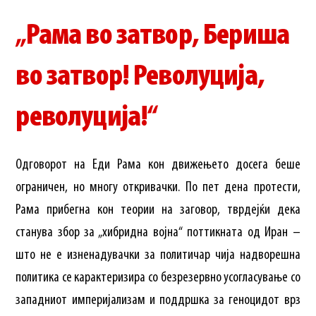
„Рама во затвор, Бериша
во затвор! Револуција,
револуција!“
Одговорот на Еди Рама кон движењето досега беше
ограничен, но многу откривачки. По пет дена протести,
Рама прибегна кон теории на заговор, тврдејќи дека
станува збор за „хибридна војна“ поттикната од Иран –
што не е изненадувачки за политичар чија надворешна
политика се карактеризира со безрезервно усогласување со
западниот империјализам и поддршка за геноцидот врз