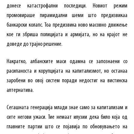
донесе катастрофални последици. Новиот режим
промовираше пирамидални шеми што предизвикаа
банкарски колапс. Тоа предизвика ново масовно движење
кое ги збриша полицијата и армијата, но на крајот не
доведе до трајно решение.
Накратко, албанските маси одамна се запознаени со
расипаноста и корупцијата на капитализмот, но останаа
заробени во овој систем поради недостиг на вистинска
алтернатива.
Сегашната генерација млади знае само за капитализам и
сите негови ужаси. Тие немаат илузии дека било која од
главните партии што се појавија по обновувањето на