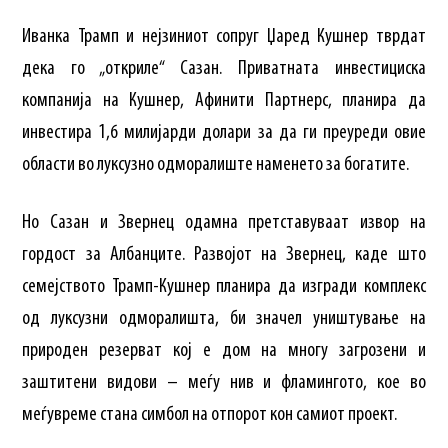
Иванка Трамп и нејзиниот сопруг Џаред Кушнер тврдат
дека го „откриле“ Сазан. Приватната инвестициска
компанија на Кушнер, Афинити Партнерс, планира да
инвестира 1,6 милијарди долари за да ги преуреди овие
области во луксузно одморалиште наменето за богатите.
Но Сазан и Звернец одамна претставуваат извор на
гордост за Албанците. Развојот на Звернец, каде што
семејството Трамп-Кушнер планира да изгради комплекс
од луксузни одморалишта, би значел уништување на
природен резерват кој е дом на многу загрозени и
заштитени видови – меѓу нив и фламингото, кое во
меѓувреме стана симбол на отпорот кон самиот проект.