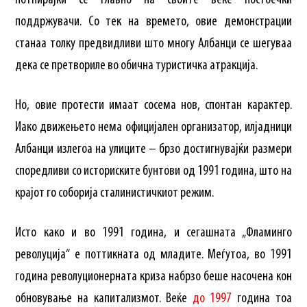
поддржувачи. Со тек на времето, овие демонстрации
станаа толку предвидливи што многу Албанци се шегуваа
дека се претвориле во обична туристичка атракција.
Но, овие протести имаат сосема нов, спонтан карактер.
Иако движењето нема официјален организатор, илјадници
Албанци излегоа на улиците – брзо достигнувајќи размери
споредливи со историските бунтови од 1991 година, што на
крајот го соборија сталинистичкиот режим.
Исто како и во 1991 година, и сегашната „Фламинго
револуција“ е поттикната од младите. Меѓутоа, во 1991
година револуционерната криза набрзо беше насочена кон
обновување на капитализмот. Веќе
до 1997
година тоа