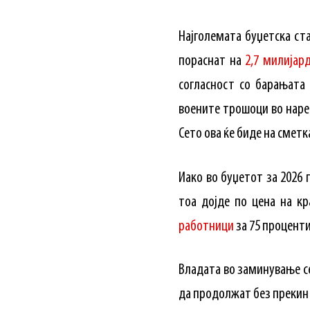
Најголемата буџетска ст
пораснат на
2,7 милијар
согласност со барањата
воените трошоци во наре
Сето ова ќе биде на смет
Иако во буџетот за 2026
тоа дојде по цена на к
работници
за 75 проценти
Владата во заминување се
да продолжат без прекин