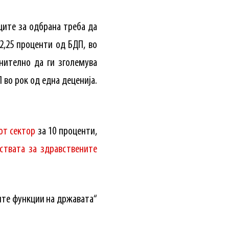
ците за одбрана треба да
2,25 проценти од БДП, во
нително да ги зголемува
 во рок од една деценија.
от сектор
за 10 проценти,
ствата за здравствените
ните функции на државата“