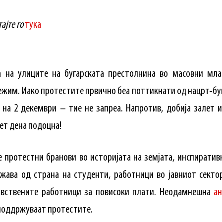
ајте го
тука
оа на улиците на бугарската престолнина во масовни мл
жим. Иако протестите првично беа поттикнати од нацрт-буџ
 на 2 декември – тие не запреа. Напротив, добија залет и
ет дена подоцна!
е протестни бранови во историјата на земјата, инспирати
ава од страна на студенти, работници во јавниот сектор
вствените работници за повисоки плати. Неодамнешна
ан
 поддржуваат протестите.