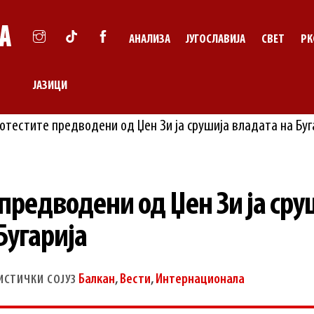
АНАЛИЗА
ЈУГОСЛАВИЈА
СВЕТ
РК
ЈАЗИЦИ
предводени од Џен Зи ја сру
Бугарија
Балкан
,
Вести
,
Интернационала
ИСТИЧКИ СОЈУЗ