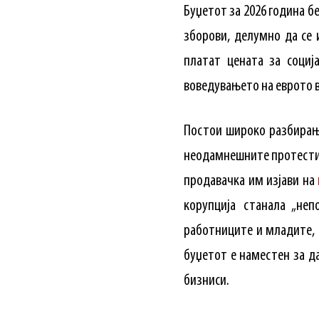
Буџетот за 2026 година б
зборови, делумно да се 
платат цената за социј
воведувањето на еврото во
Постои широко разбирање
неодамнешните протести
продавачка им изјави на
корупција станала „не
работниците и младите, 
буџетот е наместен за д
бизниси.