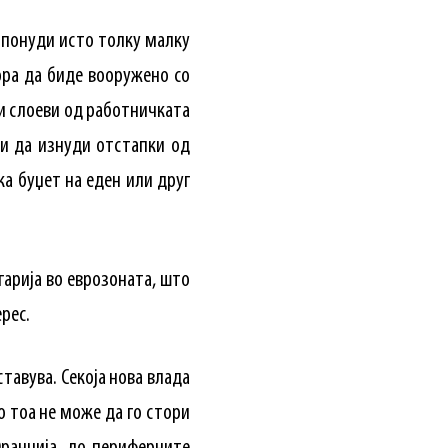
 понуди исто толку малку
ра да биде вооружено со
и слоеви од работничката
и да изнуди отстапки од
ка буџет на еден или друг
гарија во еврозоната, што
ерес.
тавува. Секоја нова влада
о тоа не може да го стори