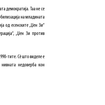
та демократија. Таа не се
обилизација на младината
ја од есенските „Џен Зи“
рација“, „Џен Зи против
990-тите. Сè што виделе е
и нивната недоверба кон