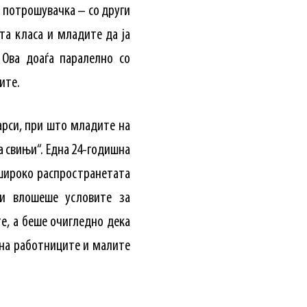
а потрошувачка – со други
та класа и младите да ја
 Ова доаѓа паралелно со
ите.
арси, при што младите на
а свињи“. Една 24-годишна
 широко распространетата
ги влошеше условите за
е, а беше очигледно дека
 на работниците и малите