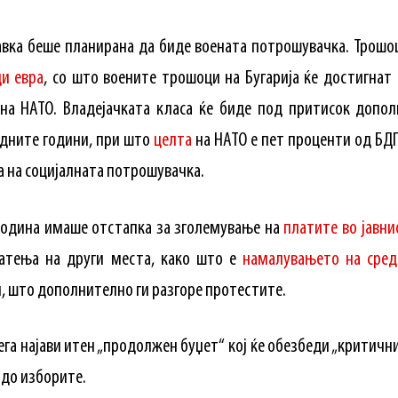
авка беше планирана да биде воената потрошувачка. Трошо
ди евра
, со што воените трошоци на Бугарија ќе достигнат 
 на НАТО. Владејачката класа ќе биде под притисок допол
дните години, при што
целта
на НАТО е пет проценти од БДП
ка на социјалната потрошувачка.
 година имаше отстапка за зголемување на
платите во јавни
ратења на други места, како што е
намалувањето на сред
, што дополнително ги разгоре протестите.
га најави итен „продолжен буџет“ кој ќе обезбеди „критич
 до изборите.