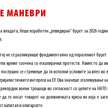
Е МАНЕВРИ
а владата, беше изработен „ревидиран“ буџет за 2026 годин
е.
, тој не се разликуваше фундаментално од поразениот буџет
упи време соочена со ескалирачки протести. Наместо да и
 послушно се стремеше да ги исполни условите за влез во 
ријалистичките интереси на ЕУ. Ова значеше зголемување н
, рекордни воени трошоци во согласност со целите на НАТО
 да го носат товарот на должничката криза во која е загла
т капитал и олигарсите.