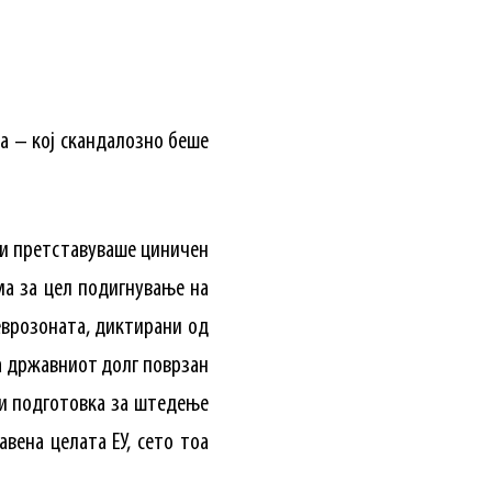
а – кој скандалозно беше
 и претставуваше циничен
ма за цел подигнување на
еврозоната, диктирани од
а државниот долг поврзан
 и подготовка за штедење
вена целата ЕУ, сето тоа