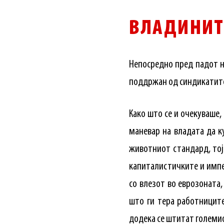
ВЛАДИНИТ
Непосредно пред падот н
поддржан од синдикатит
Како што се и очекуваше
маневар на владата да к
животниот стандард, тој
капиталистичките и импе
со влезот во еврозоната
што ги тера работниците
додека се штитат големио