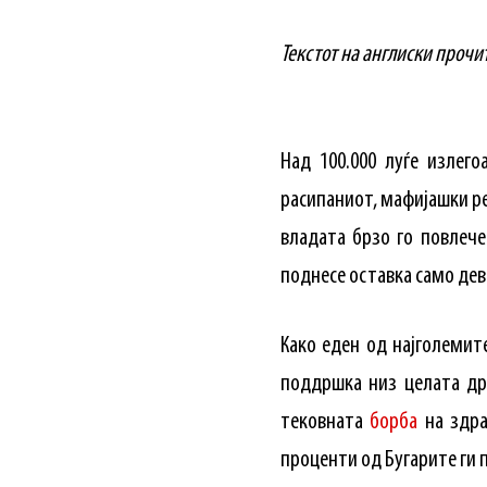
Текстот на англиски прочит
Над 100.000 луѓе излег
расипаниот, мафијашки ре
владата брзо го повлече
поднесе оставка само дев
Како еден од најголемит
поддршка низ целата држ
тековната
борба
на здра
проценти од Бугарите ги