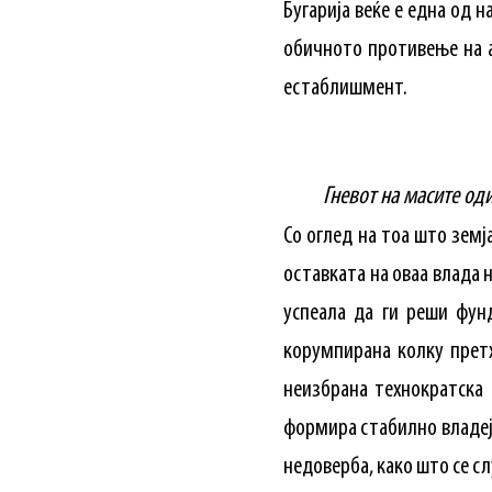
Бугарија веќе е една од 
обичното противење на а
естаблишмент.
Гневот на масите од
Со оглед на тоа што земј
оставката на оваа влада 
успеала да ги реши фун
корумпирана колку прет
неизбрана технократска
формира стабилно владеја
недоверба, како што се с