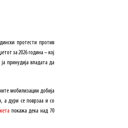
адински протести против
етот за 2026 година – кој
 ја принудија владата да
вните мобилизации добија
, а дури се поврзаа и со
кета
покажа дека над 70