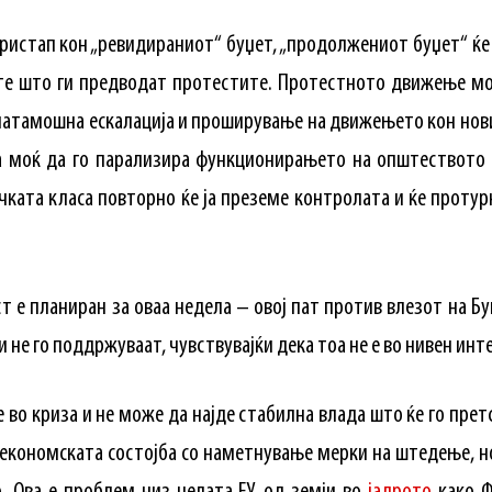
пристап кон „ревидираниот“ буџет, „продолжениот буџет“ ќе
те што ги предводат протестите. Протестното движење мо
онатамошна ескалација и проширување на движењето кон нов
а моќ да го парализира функционирањето на општеството 
ката класа повторно ќе ја преземе контролата и ќе протур
 е планиран за оваа недела – овој пат против влезот на Бу
 не го поддржуваат, чувствувајќи дека тоа не е во нивен инт
 во криза и не може да најде стабилна влада што ќе го претс
 економската состојба со наметнување мерки на штедење, н