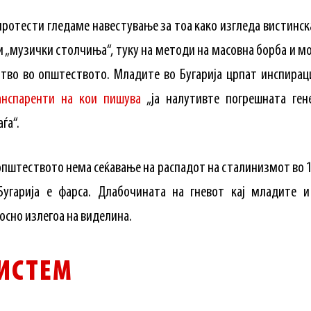
протести гледаме навестување за тоа како изгледа вистинска
 „музички столчиња“, туку на методи на масовна борба и м
во во општеството. Младите во Бугарија црпат инспираци
анспаренти на кои пишува
„ја налутивте погрешната гене
ѓа“.
 општеството нема сеќавање на распадот на сталинизмот во 1
угарија е фарса. Длабочината на гневот кај младите 
сно излегоа на виделина.
ИСТЕМ