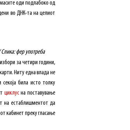
а масите оди подлабоко од
дени во ДНК-та на целиот
 Слика: фер употреба
 избори за четири години,
карти. Ниту една влада не
 секоја била исто толку
от
циклус
на поставување
ст на естаблишментот да
иот кабинет преку гласање