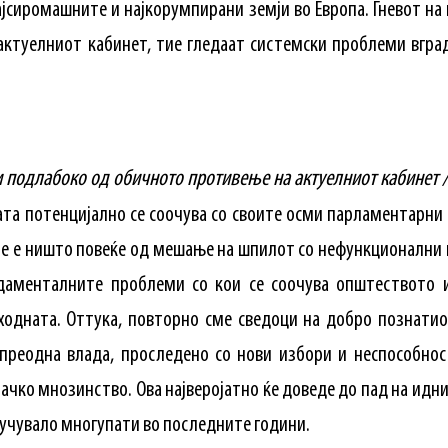
најсиромашните и најкорумпирани земји во Европа. Гневот н
ктуелниот кабинет, тие гледаат системски проблеми вгра
и подлабоко од обичното противење на актуелниот кабинет /
ата потенцијално се соочува со своите осми парламентарни
не е ништо повеќе од мешање на шпилот со нефункционални 
даменталните проблеми со кои се соочува општеството и
ходната. Оттука, повторно сме сведоци на добро познати
 преодна влада, проследено со нови избори и неспособно
чко мнозинство. Ова најверојатно ќе доведе до пад на идн
лучувало многупати во последните години.