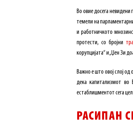
Во овие досега невидени 
темели на парламентарни
и работничкото мнозинст
протести, со бројни
тр
корупцијата“ и „Џен Зи доа
Важно е што овој слој од
дека капитализмот во Б
естаблишментот сега цело
РАСИПАН С