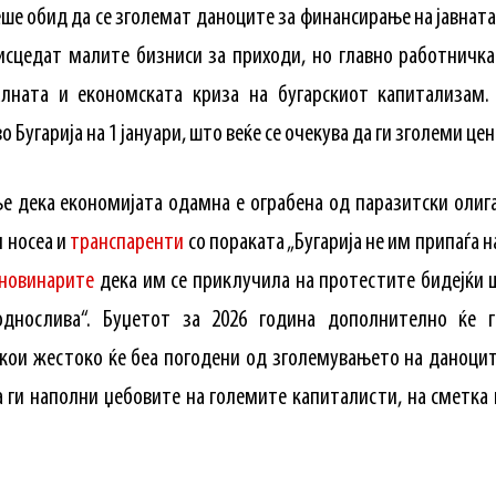
еше обид да се зголемат даноците за финансирање на јавнат
исцедат малите бизниси за приходи, но главно работничка
алната и економската криза на бугарскиот капитализам.
 Бугарија на 1 јануари, што веќе се очекува да ги зголеми цен
 дека економијата одамна е ограбена од паразитски олиг
 носеа и
транспаренти
со пораката „Бугарија не им припаѓа н
новинарите
дека им се приклучила на протестите бидејќи
поднослива“. Буџетот за 2026 година дополнително ќе 
кои жестоко ќе беа погодени од зголемувањето на даноцит
а ги наполни џебовите на големите капиталисти, на сметка