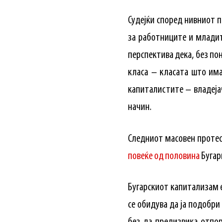
Судејќи според нивниот 
за работниците и млади
перспектива дека, без п
класа – класата што им
капиталистите – владејач
начин.
Следниот масовен протест
повеќе од половина
Бугари
Бугарскиот капитализам е
се обидува да ја подобри