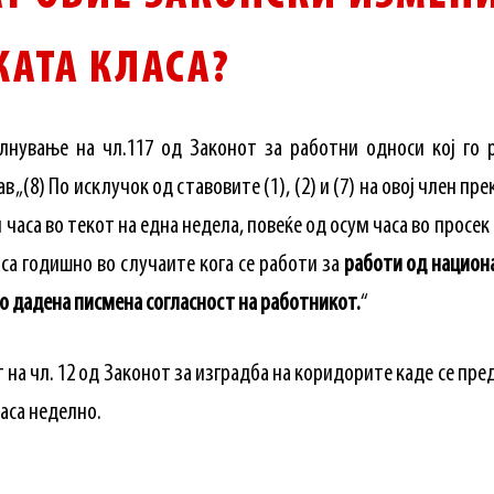
АТА КЛАСА?
лнување на чл.117 од Законот за работни односи кој го 
 „(8) По исклучок од ставовите (1), (2) и (7) на овој член 
 часа во текот на една недела, повеќе од осум часа во просе
аса годишно во случаите кога се работи за
работи од национ
о дадена писмена согласност на работникот.
“
т на чл. 12 од Законот за изградба на коридорите каде се пр
часа неделно.