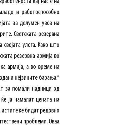
работеноста кај нас е на
 младо и работоспособно
ијата за делумен увоз на
рите. Светската резервна
а својата улога. Како што
ската резервна армија во
ка армија, а во време на
здани нејзините барања.“
ат за помали надници од
ќе ја намалат цената на
, истите ќе бидат редовно
пштествени проблеми. Оваа