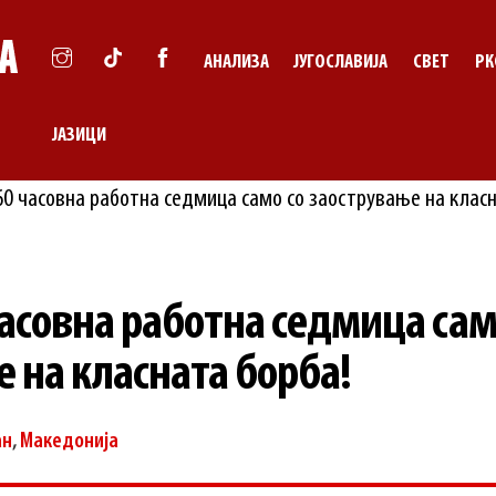
АНАЛИЗА
ЈУГОСЛАВИЈА
СВЕТ
РК
ЈАЗИЦИ
асовна работна седмица сам
 на класната борба!
ан
,
Македонија