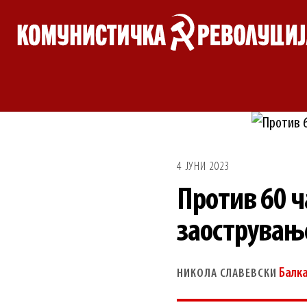
Skip
to
content
4 ЈУНИ 2023
Против 60 ч
заострување
Балк
НИКОЛА СЛАВЕВСКИ