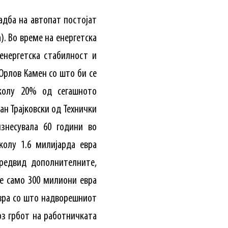
радба на автопат постојат
). Во време на енергетска
енергетска стабилност и
 Орлов Камен со што би се
колу 20% од сегашното
ан Трајковски од Технички
знесувала 60 години во
колу 1.6 милијарда евра
предвид дополнителните,
е само 300 милиони евра
евра со што надворешниот
рз грбот на работничката