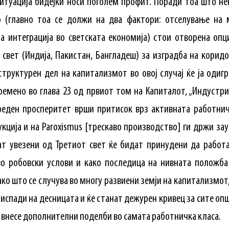
ситуација бидејќи носи поголем профит. Поради тоа што нев
о (главно тоа се должи на два фактори: отселување на
а интеграција во светската економија) стои отворена опц
 свет (Индија, Пакистан, Бангладеш) за изградба на коридо
структурен дел на капитализмот во овој случај ќе ја одигр
емено во глава 23 од првиот том на Капиталот, „Индустри
реден просперитет врши притисок врз активната работнич
кција и на Paroxismus [трескаво производство] ги држи зау
ат увезени од Третиот свет ќе бидат принудени да работ
о робовски услови и како последица на нивната положба 
ко што се случува во многу развиени земји на капитализмот
испади на десницата и ќе станат дежурен кривец за сите о
а внесе дополнителни поделби во самата работничка класа.