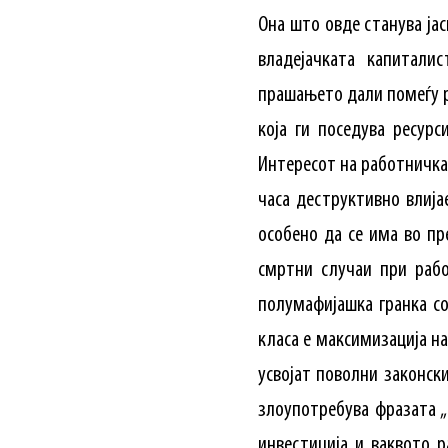
Она што овде станува ја
владејачката капитали
прашањето дали помеѓу р
која ги поседува ресур
Интересот на работничкат
часа деструктивно влија
особено да се има во пр
смртни случаи при рабо
полумафијашка гранка с
класа е максимизација н
усвојат поволни законск
злоупотребува фразата „
инвестиција и ваквото 