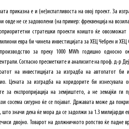
ата приказна е и (не)испатливоста на овој проект. За изг
 овде не се задоволени (на пример: фреквенција на возила
поприоритетни стратешки проекти коишто ќе овозможат 
милиони евра би чинела инвестицијата за ХЕЦ Чебрен и ХЕЦ
производство за преку 1000 MWh годишно односно о
трали. Согласно пресметките и анализите на проф. д-р Деј
ратот на инвестицијата за изградба на автопатот би и
ио. Цената за изградба на коридорите би изнесувала о
те за експропријација на земјиштето, а не земајќи ги 
ои сосема сигурно ќе се појават. Државата може да покри
, што значи дека ќе мора да се задолжи за 1.3 милијарди 
речиси двојно. Товарот на должничкото ропство ќе падне в