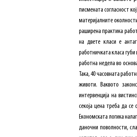
писмената согласност кој
материјалните околности
раширена практика работ
на двете класи е антаг
работничката класа губи 
работна недела во основ
Така, 40 часовната работн
животи. Ваквото закон
интервенција на вистинс
секоја цена треба да се
Економската логика налаг
даночни поволности, сла