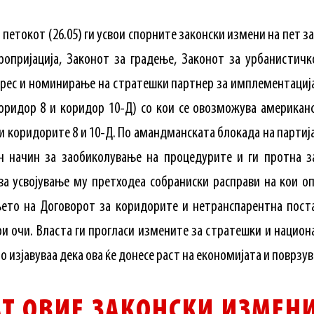
 петокот (26.05) ги усвои спорните законски измени на пет з
ропријација, Законот за градење, Законот за урбанистич
ерес и номинирање на стратешки партнер за имплементација
оридор 8 и коридор 10-Д) со кои се овозможува американ
ди коридорите 8 и 10-Д. По амандманската блокада на партиј
ен начин за заобиколување на процедурите и ги протна за
ва усвојување му претходеа собраниски расправи на кои о
њето на Договорот за коридорите и нетранспарентна поста
ри очи. Власта ги прогласи измените за стратешки и национ
изјавуваа дека ова ќе донесе раст на економијата и поврзув
Т ОВИЕ ЗАКОНСКИ ИЗМЕНИ