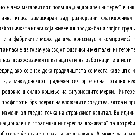
сно е дека магловитиот поим на „национален интерес“ е ниш
стичка класа замаскиран зад разноразни слаткоречиви 
аботничката класа која живее од продажба на својот труд 
сите и фабриките може да има консензус и компромис?
а класа е да го зачува својот физички и ментален интегрите
е врз психофизичките капацитети на работниците и истит
едвид ако се знае дека градилиштата се места каде што 
та, а македонскиот градежен сектор е една тотално не
о редовно и силно кршење на сигурносните мерки. Интере
а профитот и брз поврат на вложените средства, затоа и пр
и измени од гледна точка на странскиот капитал. Во иднина
национален и стратешки интерес за државата“ за потреби
работење ќе стане пракса, а не исклучок. А може да зами