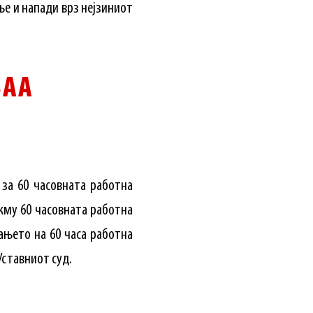
ње и напади врз нејзиниот
ВАА
за 60 часовната работна
кму 60 часовната работна
вањето на 60 часа работна
Уставниот суд.