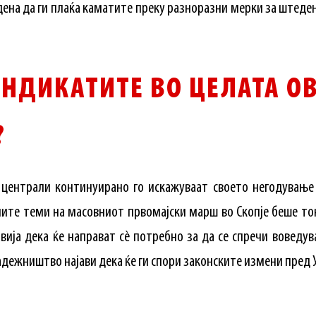
удена да ги плаќа каматите преку разноразни мерки за штеде
ИНДИКАТИТЕ ВО ЦЕЛАТА О
?
 централи континуирано го искажуваат своето негодување 
ните теми на масовниот првомајски марш во Скопје беше то
вија дека ќе направат сè потребно за да се спречи воведу
адежништво најави дека ќе ги спори законските измени пред 