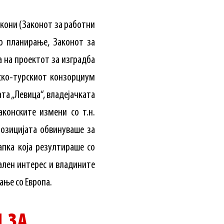
акони (Законот за работни
ко планирањe, Законот за
 на проектот за изградба
ско-турскиот конзорциум
ата „Левица“, владејачката
конските измени со т.н.
позицијата обвинуваше за
пка која резултираше со
ален интерес и владините
ање со Европа.
 ЗА