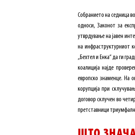
Собранието на седница во
односи, Законот за експ
утврдување на јавен инт
на инфраструктурниот к
„Бехтел и Енка“ да ги гра
коалиција најде провер
европско знаменце. На о
корупција при склучува
договор склучен во чети
претставници триумфално 
ШТО ЗНАЧА