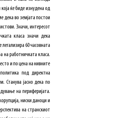
 која ќе биде изнудена од
е дека во земјата постои
истови. Значи, интересот
ичката класа значи дека
е легализира 60 часовната
а на работничката класа.
често и по цена на нивните
 политика под директна
м. Станува јасно дека по
одување на периферијата.
корупција, ниски даноци и
ерспектива на странскиот