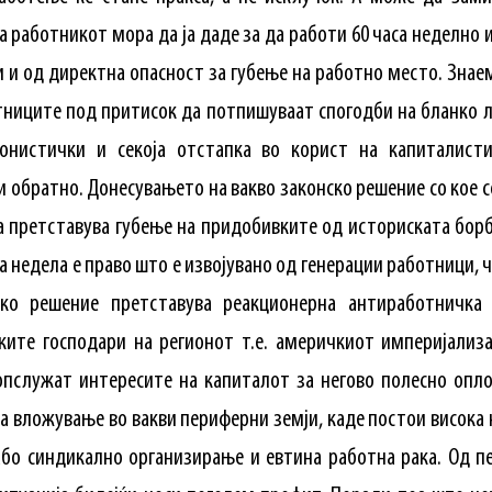
а работникот мора да ја даде за да работи 60 часа неделно и
 и од директна опасност за губење на работно место. Знаем
ниците под притисок да потпишуваат спогодби на бланко л
онистички и секоја отстапка во корист на капиталист
и обратно. Донесувањето на вакво законско решение со кое с
а претставува губење на придобивките од историската борб
а недела е право што е извојувано од генерации работници, 
ско решение претставува реакционерна антиработничка
ките господари на регионот т.е. америчкиот империјализа
 опслужат интересите на капиталот за негово полесно опл
а вложување во вакви периферни земји, каде постои висока 
бо синдикално организирање и евтина работна рака. Од п