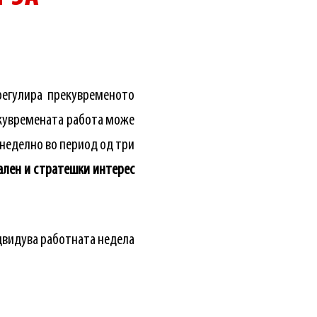
регулира прекувременото
прекувремената работа може
к неделно во период од три
ален и стратешки интерес
едвидува работната недела