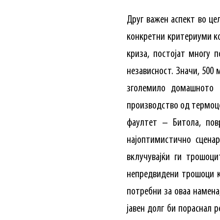
Друг важен аспект во цел
конкретни критериуми кои
криза, постојат многу 
независност. Значи, 500 
зголемило домашното 
производство од термоцен
фаултет – Битола, пов
најоптимистично сценар
вклучувајќи ги трошоци
непредвидени трошоци к
потребни за оваа намена
јавен долг би пораснал 