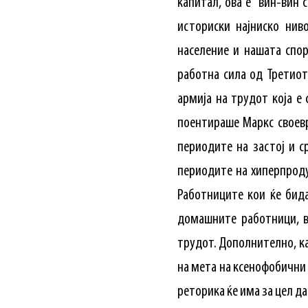
капитал, ова е вин-вин 
историски најниско нив
население и нашата спор
работна сила од Третиот
армија на трудот која е 
поентираше Маркс своевр
периодите на застој и с
периодите на хиперпроду
Работниците кои ќе бид
домашните работници, в
трудот. Дополнително, ка
на мета на ксенофобични 
реторика ќе има за цел д