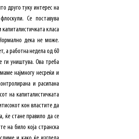
то друго туку интерес на
флоскули. Се поставува
и капиталистичката класа
 Нормално дека не може.
т, а работна недела од 60
е ги уништува. Ова треба
имаме најмногу несреќи и
контролирана и расипана
сот на капиталистичката
итисокот кон властите да
, ќе стане правило да се
те на било која странска
слиме и како ќе изгледа