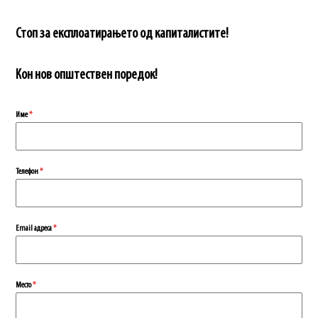
Стоп за експлоатирањето од капиталистите!
Кон нов општествен поредок!
Име
*
Телефон
*
Еmail адреса
*
Место
*