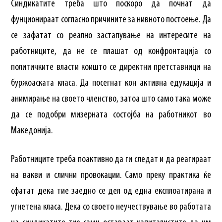
Синдикатите треба што поскоро да почнат да
фунционираат согласно причините за нивното постоење. Да
се зафатат со реално застапување на интересите на
работниците, да не се плашат од конфронтација со
политичките власти коишто се директни претставници на
буржоаската класа. Да посегнат кон активна едукација и
анимирање на своето членство, затоа што само така може
да се подобри мизерната состојба на работникот во
Македонија.
Работниците треба поактивно да ги следат и да реагираат
на вакви и слични провокации. Само преку практика ќе
сфатат дека тие заедно се дел од една експлоатирана и
угнетена класа. Дека со своето неучествување во работата