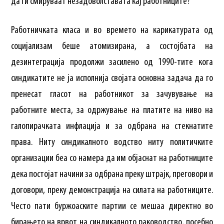
да ги смируваат незадоволставата кај работниците?
Работничката класа и во времето на карикатурата од
социјализам беше атомизирана, а состојбата на
дезинтеграција продолжи засилено од 1990-тите кога
синдикатите не ја исполнија својата основна задача да го
пренесат гласот на работникот за зачувување на
работните места, за одржување на платите на ниво на
галопирачката инфлација и за одбрана на стекнатите
права. Ниту синдикалното водство ниту политичките
организации беа со намера да им објаснат на работниците
дека постојат начини за одбрана преку штрајк, преговори и
договори, преку демонстрација на силата на работниците.
Често пати буржоаските партии се мешаа директно во
бирањето на врвот на синдикалното раководство, посебно