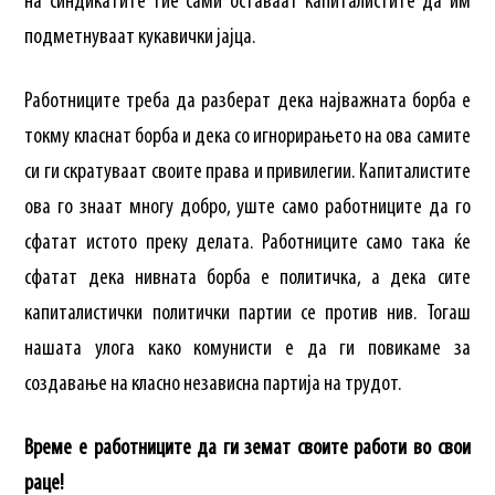
на синдикатите тие сами оставаат капиталистите да им
подметнуваат кукавички јајца.
Работниците треба да разберат дека најважната борба е
токму класнат борба и дека со игнорирањето на ова самите
си ги скратуваат своите права и привилегии. Капиталистите
ова го знаат многу добро, уште само работниците да го
сфатат истото преку делата. Работниците само така ќе
сфатат дека нивната борба е политичка, а дека сите
капиталистички политички партии се против нив. Тогаш
нашата улога како комунисти е да ги повикаме за
создавање на класно независна партија на трудот.
Време е работниците да ги земат своите работи во свои
раце!