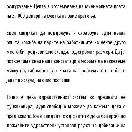
осигурување. Целта е зголемување на минималната плата
на 31 000 денари на сметка на овие кратења.
Еден синдикат да поддржува и охрабрува една ваква
општа кражба на парите на работниците на некое друго
место би предизвикало скандал од огромни размери. Да ја
поткрепиме оваа наша констатација мораме да навлеземе
малку подлабоко во суштината на проблемите што ќе се
јават во случај на овие постапки.
Точно е дека здравствениот систем во државата не
функционира, дури слободно можеме да кажеме дека е
пред колапс. Тоа е евидентно од фактите дека без врски во
државните здравствени установи редот за добивање на