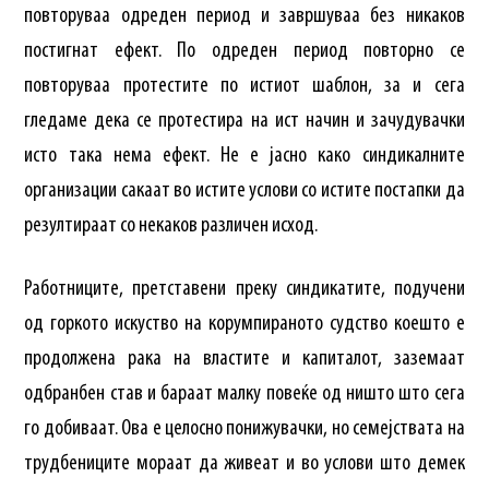
повторуваа одреден период и завршуваа без никаков
постигнат ефект. По одреден период повторно се
повторуваа протестите по истиот шаблон, за и сега
гледаме дека се протестира на ист начин и зачудувачки
исто така нема ефект. Не е јасно како синдикалните
организации сакаат во истите услови со истите постапки да
резултираат со некаков различен исход.
Работниците, претставени преку синдикатите, подучени
од горкото искуство на корумпираното судство коешто е
продолжена рака на властите и капиталот, заземаат
одбранбен став и бараат малку повеќе од ништо што сега
го добиваат. Ова е целосно понижувачки, но семејствата на
трудбениците мораат да живеат и во услови што демек