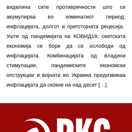
виделина сите противречности што се
акумулираа во изминатиот период:
инфлацијата, долгот и претстојната рецесија.
Уште од пандемијата на КОВИД19, светската
економија се бори да се ослободи од
инфлацијата. Комбинацијата од владини
стимулации, пандемиските економски
опструкции и војната во Украина предизвикаа
инфлацијата да скокне на над десет […]