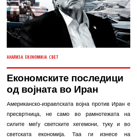
,
,
АНАЛИЗА
ЕКОНОМИЈА
СВЕТ
Економските последици
од војната во Иран
Американско-израелската војна против Иран е
пресвртница, не само во рамнотежата на
силите меѓу светските хегемони, туку и во
светската економија. Таа ги изнесе на