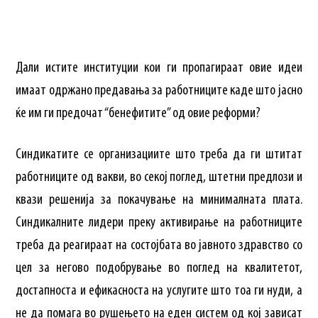
Дали истите институции кои ги пропагираат овие идеи
имаат одржано предавања за работниците каде што јасно
ќе им ги предочат “бенефитите” од овие реформи?
Синдикатите се организациите што треба да ги штитат
работниците од вакви, во секој поглед, штетни предлози и
квази решенија за покачување на минималната плата.
Синдикалните лидери преку активирање на работниците
треба да реагираат на состојбата во јавното здравство со
цел за негово подобрување во поглед на квалитетот,
достапноста и ефикасноста на услугите што тоа ги нуди, а
не да помага во рушењето на еден систем од кој зависат