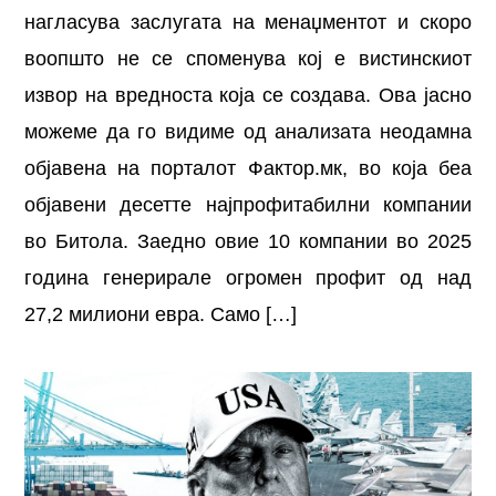
нагласува заслугата на менаџментот и скоро
воопшто не се споменува кој е вистинскиот
извор на вредноста која се создава. Ова јасно
можеме да го видиме од анализата неодамна
објавена на порталот Фактор.мк, во која беа
објавени десетте најпрофитабилни компании
во Битола. Заедно овие 10 компании во 2025
година генерирале огромен профит од над
27,2 милиони евра. Само […]