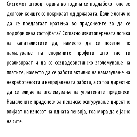
Системот штоод година во година се подлабоко тоне во
долгови коишто се покриваат од државата. Дали е логично
да се предлагаат кратења во придонесите за да се
подобри оваа состојбата? Согласно извитоперената логика
на капиталистите да, наместо да се посегне по
намалување на енормните профити што тие ги
реализираат и да се создадевистинско зголемување на
платите, наместо да се работи активно на намалување на
невработеноста и непријавената работа, а со тоа директно
да се влијае на зголемување на уплатените придонеси.
Намалените придонеси за пензиско осигурување директно
влијаат на износот на идната пензија, тоа мора да е јасно
на сите.