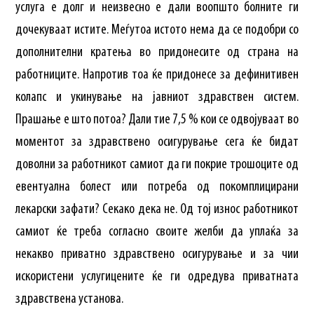
услуга е долг и неизвесно е дали воопшто болните ги
дочекуваат истите. Меѓутоа истото нема да се подобри со
дополнителни кратења во придонесите од страна на
работниците. Напротив тоа ќе придонесе за дефинитивен
колапс и укинување на јавниот здравствен систем.
Прашање е што потоа? Дали тие 7,5 % кои се одвојуваат во
моментот за здравствено осигурување сега ќе бидат
доволни за работникот самиот да ги покрие трошоците од
евентуална болест или потреба од покомплицирани
лекарски зафати? Секако дека не. Од тој износ работникот
самиот ќе треба согласно своите желби да уплаќа за
некакво приватно здравствено осигурување и за чии
искористени услугицените ќе ги одредува приватната
здравствена установа.