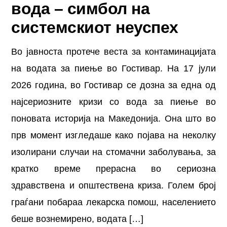
вода – симбол на
системскиот неуспех
Во јавноста протече веста за контаминацијата
на водата за пиење во Гостивар. На 17 јули
2026 година, во Гостивар се дозна за една од
најсериозните кризи со вода за пиење во
поновата историја на Македонија. Она што во
прв момент изгледаше како појава на неколку
изолирани случаи на стомачни заболувања, за
кратко време прерасна во сериозна
здравствена и општествена криза. Голем број
граѓани побараа лекарска помош, населението
беше вознемирено, водата […]