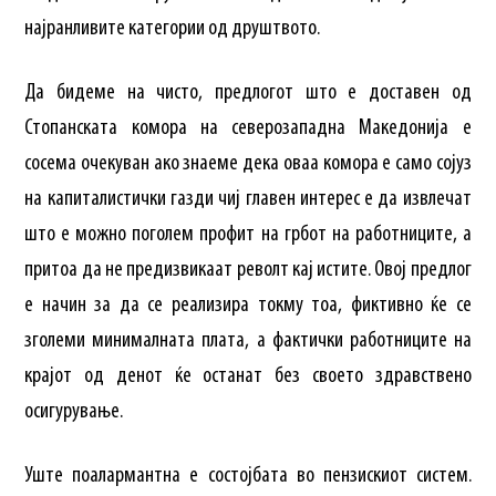
најранливите категории од друштвото.
Да бидеме на чисто, предлогот што е доставен од
Стопанската комора на северозападна Македонија е
сосема очекуван ако знаеме дека оваа комора е само сојуз
на капиталистички газди чиј главен интерес е да извлечат
што е можно поголем профит на грбот на работниците, а
притоа да не предизвикаат револт кај истите. Овој предлог
е начин за да се реализира токму тоа, фиктивно ќе се
зголеми минималната плата, а фактички работниците на
крајот од денот ќе останат без своето здравствено
осигурување.
Уште поалармантна е состојбата во пензискиот систем.