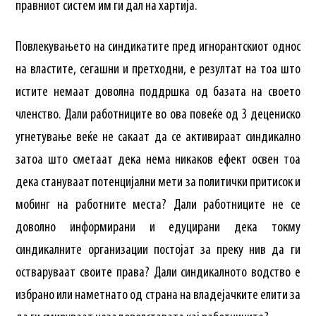
правниот систем им ги дал на хартија.
Повлекувањето на синдикатите пред игнорантскиот однос
на властите, сегашни и претходни, е резултат на тоа што
истите немаат доволна поддршка од базата на своето
членство. Дали работниците во ова повеќе од 3 децениско
угнетување веќе не сакаат да се активираат синдикално
затоа што сметаат дека нема никаков ефект освен тоа
дека стануваат потенцијални мети за политички притисок и
мобинг на работните места? Дали работниците не се
доволно информирани и едуцирани дека токму
синдикалните организации постојат за преку нив да ги
остваруваат своите права? Дали синдикалното водство е
избрано или наметнато од страна на владејачките елити за