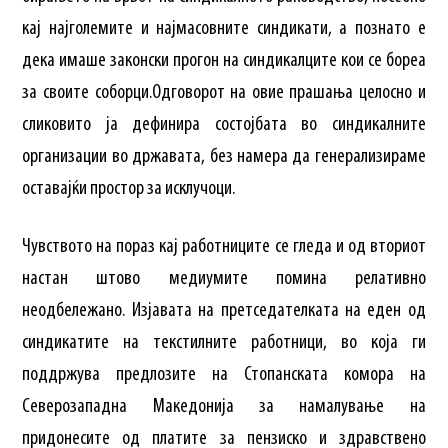
кај најголемите и најмасовните синдикати, а познато е
дека имаше законски прогон на синдикалците кои се бореа
за своите соборци.Одговорот на овие прашања целосно и
сликовито ја дефинира состојбата во синдикалните
организации во државата, без намера да генерализираме
оставајќи простор за исклучоци.
Чувството на пораз кај работниците се гледа и од вториот
настан штово медиумите помина релативно
неодбележано. Изјавата на претседателката на еден од
синдикатите на текстилните работници, во која ги
поддржува предлозите на Стопанската комора на
Северозападна Македонија за намалување на
придонесите од платите за пензиско и здравствено