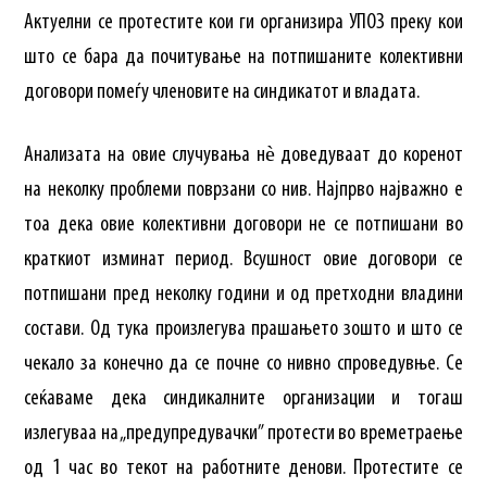
Актуелни се протестите кои ги организира УПОЗ преку кои
што се бара да почитување на потпишаните колективни
договори помеѓу членовите на синдикатот и владата.
Анализата на овие случувања нѐ доведуваат до коренот
на неколку проблеми поврзани со нив. Најпрво најважно е
тоа дека овие колективни договори не се потпишани во
краткиот изминат период. Всушност овие договори се
потпишани пред неколку години и од претходни владини
состави. Од тука произлегува прашањето зошто и што се
чекало за конечно да се почне со нивно спроведувње. Се
сеќаваме дека синдикалните организации и тогаш
излегуваа на „предупредувачки” протести во времетраење
од 1 час во текот на работните денови. Протестите се