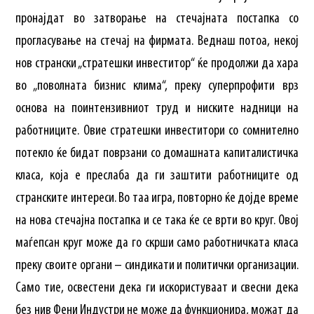
пронајдат во затворање на стечајната постапка со
прогласување на стечај на фирмата. Веднаш потоа, некој
нов странски „стратешки инвеститор“ ќе продолжи да хара
во „поволната бизнис клима“, преку суперпрофити врз
основа на поинтензивниот труд и ниските надници на
работниците. Овие стратешки инвеститори со сомнително
потекло ќе бидат поврзани со домашната капиталистичка
класа, која е преслаба да ги заштити работниците од
странските интереси. Во таа игра, повторно ќе дојде време
на нова стечајна постапка и се така ќе се врти во круг. Овој
маѓепсан круг може да го скрши само работничката класа
преку своите органи – синдикати и политички организации.
Само тие, освестени дека ги искористуваат и свесни дека
без нив Фени Индустри не може да функционира, можат да