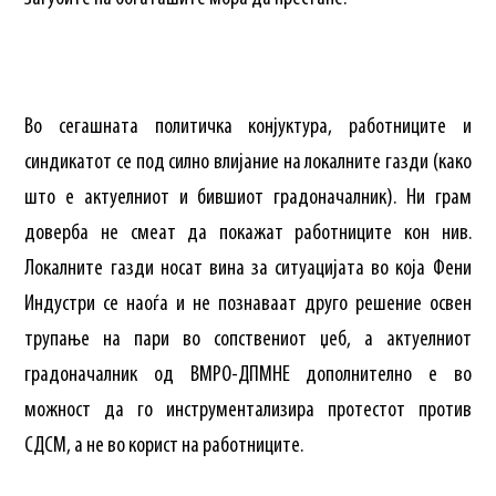
Во сегашната политичка конјуктура, работниците и
синдикатот се под силно влијание на локалните газди (како
што е актуелниот и бившиот градоначалник). Ни грам
доверба не смеат да покажат работниците кон нив.
Локалните газди носат вина за ситуацијата во која Фени
Индустри се наоѓа и не познаваат друго решение освен
трупање на пари во сопствениот џеб, а актуелниот
градоначалник од ВМРО-ДПМНЕ дополнително е во
можност да го инструментализира протестот против
СДСМ, а не во корист на работниците.