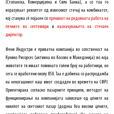
(Стопанска, Комерцијална и Силк Банка), а со тоа го
изразуваат револтот од извесниот стечај на комбинатот,
кој станува сè појасен со
прекинот на редовната работа на
печките во септември
и
назначувањето на стечаен
директор
.
Фени Индустри е приватна компанија во сопственост на
Кунико Рисорсес (активна во Косово и Македонија) во која
животите ги имаат поминато голем број на работници, но
сега се вработени околу 850. Таа е добиена со распродажба
на некогашниот наш имот создаден во времето на СФРЈ.
Ориентирана согласно пазарните принципи, методот на
функционирање на компанијата зависеше од цените на
никелот на светскиот пазар (додека беа високи цените,