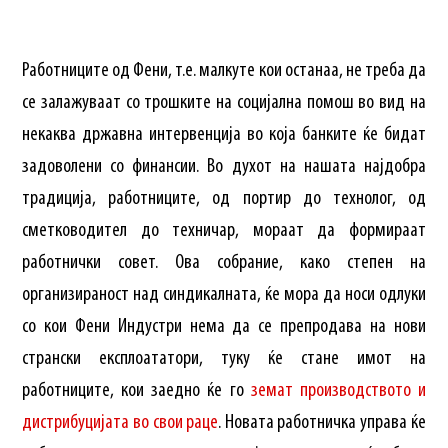
Работниците од Фени, т.е. малкуте кои останаа, не треба да
се залажуваат со трошките на социјална помош во вид на
некаква државна интервенција во која банките ќе бидат
задоволени со финансии. Во духот на нашата најдобра
традиција, работниците, од портир до технолог, од
сметководител до техничар, мораат да формираат
работнички совет. Ова собрание, како степен на
организираност над синдикалната, ќе мора да носи одлуки
со кои Фени Индустри нема да се препродава на нови
странски експлоататори, туку ќе стане имот на
работниците, кои заедно ќе го
земат производството и
дистрибуцијата во свои раце
. Новата работничка управа ќе