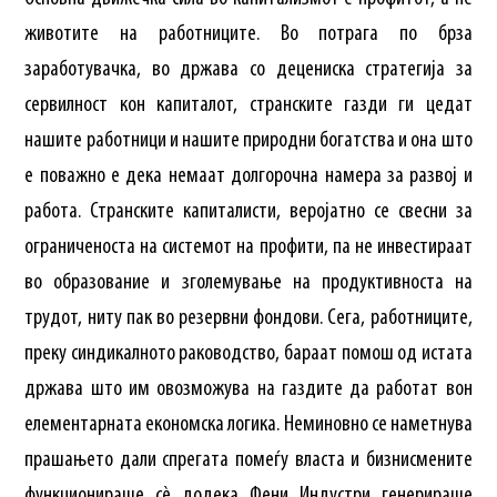
животите на работниците. Во потрага по брза
заработувачка, во држава со децениска стратегија за
сервилност кон капиталот, странските газди ги цедат
нашите работници и нашите природни богатства и она што
е поважно е дека немаат долгорочна намера за развој и
работа. Странските капиталисти, веројатно се свесни за
ограниченоста на системот на профити, па не инвестираат
во образование и зголемување на продуктивноста на
трудот, ниту пак во резервни фондови. Сега, работниците,
преку синдикалното раководство, бараат помош од истата
држава што им овозможува на газдите да работат вон
елементарната економска логика. Неминовно се наметнува
прашањето дали спрегата помеѓу власта и бизнисмените
функционираше сè додека Фени Индустри генерираше