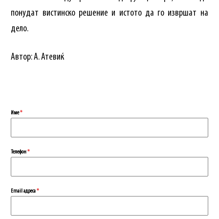
понудат вистинско решение и истото да го извршат на
дело.
Автор: А. Атевиќ
Име
*
Телефон
*
Еmail адреса
*