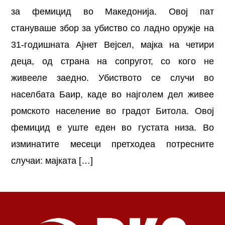
за фемицид во Македонија. Овој пат
стануваше збор за убиство со ладно оружје на
31-годишната Ајнет Вејсел, мајка на четири
деца, од страна на сопругот, со кого не
живееле заедно. Убиството се случи во
населбата Баир, каде во најголем дел живее
ромското население во градот Битола. Овој
фемицид е уште еден во густата низа. Во
изминатите месеци претходеа потресните
случаи: мајката […]