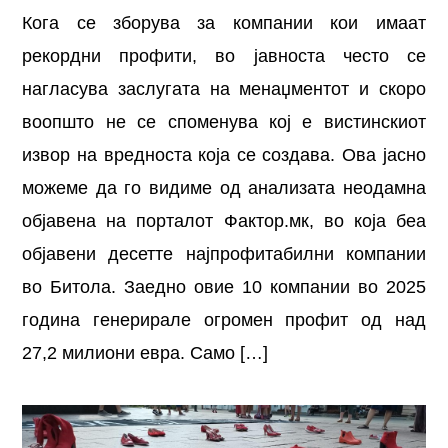
Кога се зборува за компании кои имаат
рекордни профити, во јавноста често се
нагласува заслугата на менаџментот и скоро
воопшто не се споменува кој е вистинскиот
извор на вредноста која се создава. Ова јасно
можеме да го видиме од анализата неодамна
објавена на порталот Фактор.мк, во која беа
објавени десетте најпрофитабилни компании
во Битола. Заедно овие 10 компании во 2025
година генерирале огромен профит од над
27,2 милиони евра. Само […]