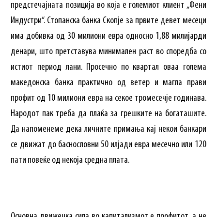
предстечајната позиција во која е големиот клиент „Фени
Индустри“. Стопанска банка Скопје за првите девет месеци
има добивка од 30 милиони евра односно 1,88 милијарди
денари, што претставува минимален раст во споредба со
истиот период лани. Просечно по квартал оваа голема
македонска банка практично од ветер и магла прави
профит од 10 милиони евра на секое тромесечје годинава.
Народот пак треба да плаќа за грешките на богаташите.
Да напоменеме дека личните примања кај некои банкари
се движат до баснословни 50 илјади евра месечно или 120
пати повеќе од некоја средна плата.
Основна движечка сила во капитализмот е профитот, а не