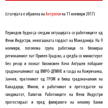
(статијата е објавена на
Антропол
на 11 ноември 2017)
Периодов будно ја следам ситуацијата со работниците од
Фени Индустри, некогашната гордост на Македонија. На 9
ноември, поголема група работници го блокираа
регионалниот пат Прилеп-Градско, а средба со министерот
без ресор и познат бизнисмен Кочо Анѓушев побарале
градоначалникот од ВМРО-ДПМНЕ и газда на Кожувчанка,
Јанчев, пратеникот од ГРОМ и бивш градоначалник на
Кавадарци, Минов, и работникот и претседател на
синдикатот, Палитов. Работниците на Фени Индустри
протестираат и пред филијалите на неколку банки