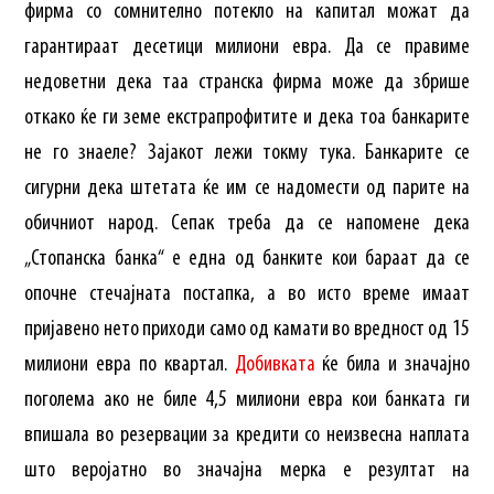
фирма со сомнително потекло на капитал можат да
гарантираат десетици милиони евра. Да се правиме
недоветни дека таа странска фирма може да збрише
откако ќе ги земе екстрапрофитите и дека тоа банкарите
не го знаеле? Зајакот лежи токму тука. Банкарите се
сигурни дека штетата ќе им се надомести од парите на
обичниот народ. Сепак треба да се напомене дека
„Стопанска банка“ е една од банките кои бараат да се
опочне стечајната постапка, а во исто време имаат
пријавенo нето приходи само од камати во вредност од 15
милиони евра по квартал.
Добивката
ќе била и значајно
поголема ако не биле 4,5 милиони евра кои банката ги
впишала во резервации за кредити со неизвесна наплата
што веројатно во значајна мерка е резултат на