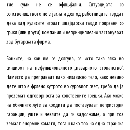
тие суми не се официјални. Ситуацијата со
сопствеништвото не е јасна и дел од работниците тврдат
дека зад кулисите играат швајцарски газди поврзани со
грчки (или други) компании и непринципиелно застануваат
зад бугарската фирма.
Банките, на кои им се долгува, се исто така алка во
синџирот на нефункционалното „пазарното стопанство“.
Наместо да преправаат како независно тело, како невино
дете што е фрлено кутрото во суровиот свет, треба да ја
преземат одговорноста за сопствените грешки. Ако може
на обичните луѓе за кредити да поставуваат непристојни
гаранции, уште и чевлите да ги задолжиме, а при тоа
земаат енормни камати, тогаш како тоа на една странска