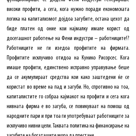
високи профити, а сега, кога нужно поради економската
логика на капитализмот дојдоа загубите, остана цехот да
биде платен од оние кои најмалку имале корист од
досегашнот работење на Фени индустри – работниците!?
Работниците не ги изедоа профитите на фирмата.
Профитите исклучиво отидоа на Кунико Рисорсес. Кога
имаше профити, единствено исправно управување беше
да се акумулираат средства кои како заштедени ќе се
користат во време на пад и загуби. Но, спротивно на тоа,
капиталистите го собраа кајмакот на профити и сега кога
нивната фирма е во загуба, се повикуваат на помош од
народните пари и при тоа ги употребуваат работниците за
исклучиво нивни цели. Таквата политика на финансирање на
загубите на богаташите мора да престане.