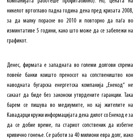
компанијата работеше профитабилно). Но, цената на
никелот вртоглаво падна година дена пред кризата 2008,
за да малку порасне во 2010 и повторно да паѓа во
изминтативе 5 години, како што може да се забележи на
графикот.
Денес, фирмата е западната во големи долгови спрема
повеќе банки коишто преносот на сопствеништво кон
наводната бугарска енергетска компанија „Енекод“ не
сакаат да биде без законски утврдените гаранции. Така
барем се пишува во медиумите, но кај жителите на
Кавадарци кружи информацијата дека дилот со Енекод е за
да се добие време, па стариот сопственик да избегне
кривично гонење. Се работи за 40 милиони евра долг, иако