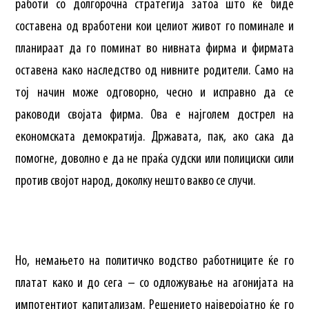
работи со долгорочна стратегија затоа што ќе биде
составена од вработени кои целиот живот го поминале и
планираат да го поминат во нивната фирма и фирмата
оставена како наследство од нивните родители. Само на
тој начин може одговорно, чесно и исправно да се
раководи својата фирма. Ова е најголем дострел на
економската демократија. Државата, пак, ако сака да
помогне, доволно е да не праќа судски или полициски сили
против својот народ, доколку нешто вакво се случи.
Но, немањето на политичко водство работниците ќе го
платат како и до сега – со одложување на агонијата на
импотентиот капитализам. Решението најверојатно ќе го