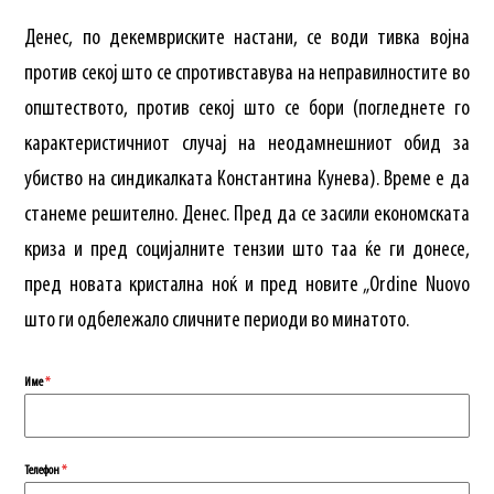
Денес, по декемвриските настани, се води тивка војна
против секој што се спротивставува на неправилностите во
општеството, против секој што се бори (погледнете го
карактеристичниот случај на неодамнешниот обид за
убиство на синдикалката Константина Кунева). Време е да
станеме решително. Денес. Пред да се засили економската
криза и пред социјалните тензии што таа ќе ги донесе,
пред новата кристална ноќ и пред новите „Ordine Nuovo
што ги одбележало сличните периоди во минатото.
Име
*
Телефон
*