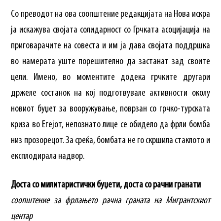
Со преводот на ова соопштение редакцијата на Нова искра
ја искажува својата солидарност со Грчката асоцијација на
приговарачите на совеста и им ја дава својата поддршка
во намерата уште порешително да застанат зад своите
цели. Имено, во моментите додека грчките другари
држеле состанок на кој подготвувале активности околу
новиот буџет за вооружување, поврзан со грчко-турската
криза во Егејот, непознато лице се обидело да фрли бомба
низ прозорецот. За среќа, бомбата не го скршила стаклото и
експлодирала надвор.
Доста со милитаристички буџети, доста со рачни гранати
соопштение за фрлањето рачна граната на Мигрантскиот
центар