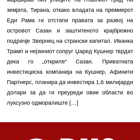
земјата, Тирана, откако владата на премиерот
Еди Рама ги отстапи правата за развој на
островот Сазан и заштитеното крајбрежно
подрачје Звернец на странски капитал. Иванка
Трамп и нејзиниот сопруг Џаред Кушнер тврдат
дека го „откриле“ Сазан. Приватната
инвестициска компанија на Кушнер, Афинити
Партнерс, планира да инвестира 1,6 милијарди
долари за да ги преуреди овие области во
луксузно одморалиште […]