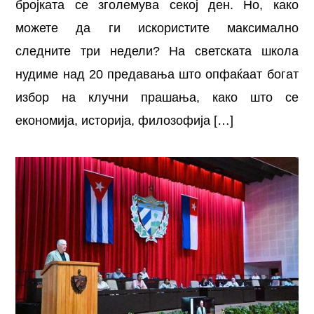
бројката се зголемува секој ден. Но, како
можете да ги искористите максимално
следните три недели? На светската школа
нудиме над 20 предавања што опфаќаат богат
избор на клучни прашања, како што се
економија, историја, филозофија […]