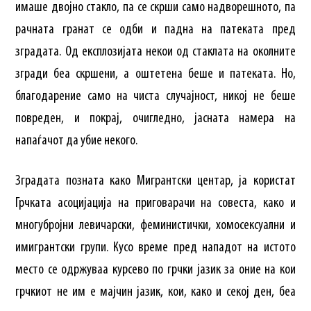
имаше двојно стакло, па се скрши само надворешното, па
рачната гранат се одби и падна на патеката пред
зградата. Од експлозијата некои од стаклата на околните
згради беа скршени, а оштетена беше и патеката. Но,
благодарение само на чиста случајност, никој не беше
повреден, и покрај, очигледно, јасната намера на
напаѓачот да убие некого.
Зградата позната како Мигрантски центар, ја користат
Грчката асоцијација на приговарачи на совеста, како и
многубројни левичарски, феминистички, хомосексуални и
имигрантски групи. Кусо време пред нападот на истото
место се одржуваа курсево по грчки јазик за оние на кои
грчкиот не им е мајчин јазик, кои, како и секој ден, беа