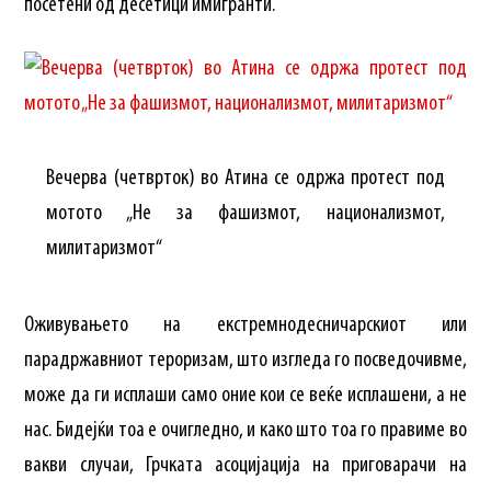
посетени од десетици имигранти.
Вечерва (четврток) во Атина се одржа протест под
мотото „Не за фашизмот, национализмот,
милитаризмот“
Оживувањето на екстремнодесничарскиот или
парадржавниот тероризам, што изгледа го посведочивме,
може да ги исплаши само оние кои се веќе исплашени, а не
нас. Бидејќи тоа е очигледно, и како што тоа го правиме во
вакви случаи, Грчката асоцијација на приговарачи на