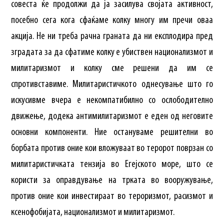
совеста ќе продолжи да ја засилува својата активност,
посебно сега кога сфаќаме колку многу им пречи оваа
акција. Не ни треба рачна граната да ни експлодира пред
зградата за да сфатиме колку е убиствен национализмот и
милитаризмот и колку сме решени да им се
спротивставиме. Милитаристичкото однесување што го
искусивме вчера е некомпатибилно со ослободително
движење, додека антимилитаризмот е еден од неговите
основни компоненти. Ние остануваме решителни во
борбата против оние кои вложуваат во теророт поврзан со
милитаристичката тензија во Егејското море, што се
користи за оправдување на трката во вооружување,
против оние кои инвестираат во тероризмот, расизмот и
ксенофобијата, национализмот и милитаризмот.