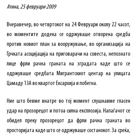
Атина, 25 февруари 2009
Вчеравечер, во четвртокот на 24 Февруари околу 22 часот,
во моментите додека се одржуваше отворена средба
против новиот план за вооружување, во организација на
Грчката асоцијација на приговарачи на совеста, непознато
лице фрли рачна граната на зградата каде што се
одржуваше средбата Мигрантскиот центар на улицата
Цамаду 13А во квартот Ексархија и побегна.
Ние што бевме внатре во тој момент слушнавме гласен
удар на прозорецот и потоа силна експлозија. Напаѓачот се
обидел преку прозорецот да фрли рачна граната во
просторијата каде што се одржуваше состанокот. За среќа,