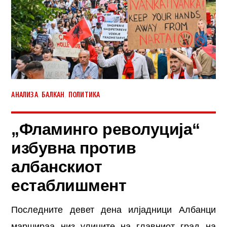
,
,
АНАЛИЗА
БАЛКАН
ПОЛИТИКА
„Фламинго револуција“
избувна против
албанскиот
естаблишмент
Последните девет дена илјадници Албанци
маршираа низ улиците на главниот град на