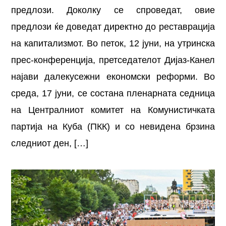
предлози. Доколку се спроведат, овие
предлози ќе доведат директно до реставрација
на капитализмот. Во петок, 12 јуни, на утринска
прес-конференција, претседателот Дијаз-Канел
најави далекусежни економски реформи. Во
среда, 17 јуни, се состана пленарната седница
на Централниот комитет на Комунистичката
партија на Куба (ПКК) и со невидена брзина
следниот ден, […]