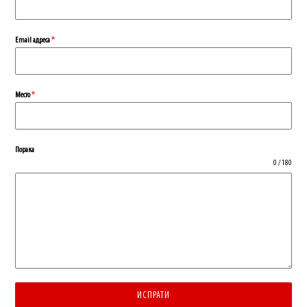
Еmail адреса
*
Место
*
Порака
0 / 180
ИСПРАТИ