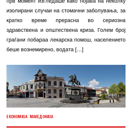
прв момент изгледаше како појава на неколку
изолирани случаи на стомачни заболувања, за
кратко време прерасна во сериозна
здравствена и општествена криза. Голем број
граѓани побараа лекарска помош, населението
беше вознемирено, водата […]
,
ЕКОНОМИЈА
МАКЕДОНИЈА