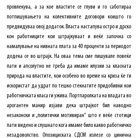
провлекува, а за кое властите се глуви и го саботираа
потпишувањето на колективните договори коишто го
предвидуваа овој додаток. Власта настапува остро и дрско
кон работниците кои штрајкуваат и веќе започна со
намалување на нивната плата за 40 проценти за периодот
додека се во штрајк. На оваа тема сме пишувале повеќе
пати и апсолутно не треба да имаме илузии за класната
природа на властите, кои особено во време на криза ќе ги
искористат да удрат по тешко стекнатите придобивки кои
работничката класа ги ужива. Портпаролката на владата во
арогантен манир изјави дека штрајкот бил наводно
незаконски и „политички мотивиран“ што е веќе стотици
пати видено и слушнато кога имаме било какво работничко
незадоволство. Опозициската СДСМ излезе со цинична