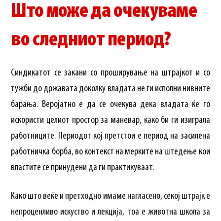
Што може да очекуваме
во следниот период?
Синдикатот се закани со проширување на штрајкот и со
тужби до државата доколку владата не ги исполни нивните
барања. Веројатно е да се очекува дека владата ќе го
искористи целиот простор за маневар, како би ги изиграла
работниците. Периодот кој претстои е период на засилена
работничка борба, во контекст на мерките на штедење кои
властите се принудени да ги практикуваат.
Како што веќе и претходно имаме нагласено, секој штрајк е
непроценливо искуство и лекција, тоа е животна школа за