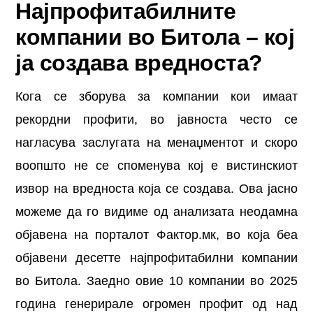
Најпрофитабилните
компании во Битола – кој
ја создава вредноста?
Кога се зборува за компании кои имаат
рекордни профити, во јавноста често се
нагласува заслугата на менаџментот и скоро
воопшто не се споменува кој е вистинскиот
извор на вредноста која се создава. Ова јасно
можеме да го видиме од анализата неодамна
објавена на порталот Фактор.мк, во која беа
објавени десетте најпрофитабилни компании
во Битола. Заедно овие 10 компании во 2025
година генерирале огромен профит од над