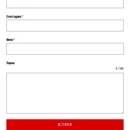
Еmail адреса
*
Место
*
Порака
0 / 180
ИСПРАТИ