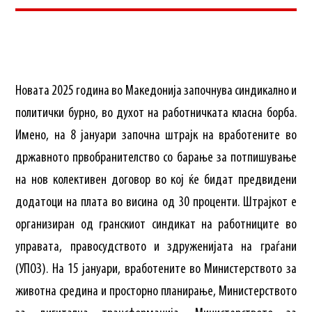
Новата 2025 година во Македонија започнува синдикално и
политички бурно, во духот на работничката класна борба.
Имено, на 8 јануари започна штрајк на вработените во
државното првобранителство со барање за потпишување
на нов колективен договор во кој ќе бидат предвидени
додатоци на плата во висина од 30 проценти. Штрајкот е
организиран од гранскиот синдикат на работниците во
управата, правосудството и здруженијата на граѓани
(УПОЗ). На 15 јануари, вработените во Министерството за
животна средина и просторно планирање, Министерството