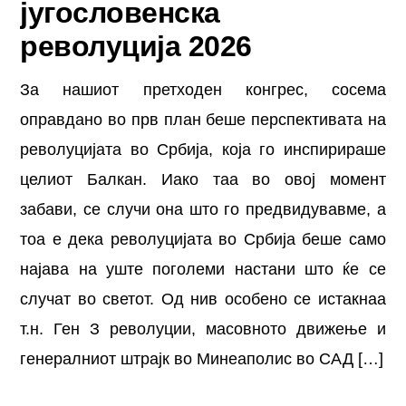
југословенска
револуција 2026
За нашиот претходен конгрес, сосема
оправдано во прв план беше перспективата на
револуцијата во Србија, која го инспирираше
целиот Балкан. Иако таа во овој момент
забави, се случи она што го предвидувавме, а
тоа е дека револуцијата во Србија беше само
најава на уште поголеми настани што ќе се
случат во светот. Од нив особено се истакнаа
т.н. Ген З револуции, масовното движење и
генералниот штрајк во Минеаполис во САД […]