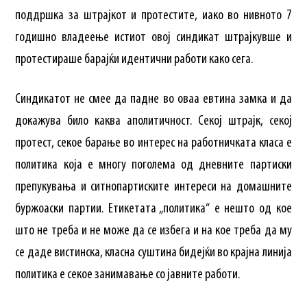
поддршка за штрајкот и протестите, иако во нивното 7
годишно владеење истиот овој синдикат штрајкувше и
протестираше барајќи идентични работи како сега.
Синдикатот не смее да падне во оваа евтина замка и да
докажува било каква аполитичност. Секој штрајк, секој
протест, секое барање во интерес на работничката класа е
политика која е многу поголема од дневните партиски
препукувања и ситнопартиските интереси на домашните
буржоаски партии. Етикетата „политика“ е нешто од кое
што не треба и не може да се избега и на кое треба да му
се даде вистинска, класна суштина бидејќи во крајна линија
политика е секое занимавање со јавните работи.