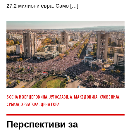
27,2 милиони евра. Само […]
,
,
,
,
БОСНА И ХЕРЦЕГОВИНА
ЈУГОСЛАВИЈА
МАКЕДОНИЈА
СЛОВЕНИЈА
,
,
СРБИЈА
ХРВАТСКА
ЦРНА ГОРА
Перспективи за