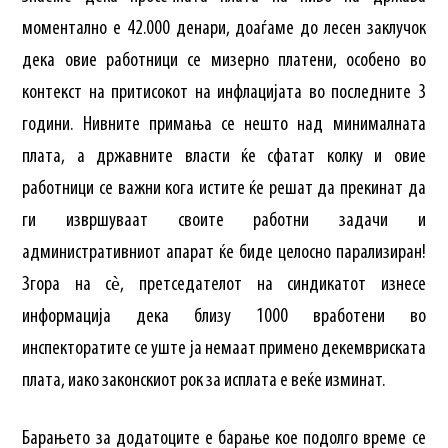
моментално е 42.000 денари, доаѓаме до лесен заклучок
дека овие работници се мизерно платени, особено во
контекст на притисокот на инфлацијата во последните 3
години. Нивните примања се нешто над минималната
плата, а државните власти ќе сфатат колку и овие
работници се важни кога истите ќе решат да прекинат да
ги извршуваат своите работни задачи и
административниот апарат ќе биде целосно парализиран!
Згора на сѐ, претседателот на синдикатот изнесе
информација дека близу 1000 вработени во
инспекторатите се уште ја немаат примено декемвриската
плата, иако законскиот рок за исплата е веќе изминат.
Барањето за додатоците е барање кое подолго време се