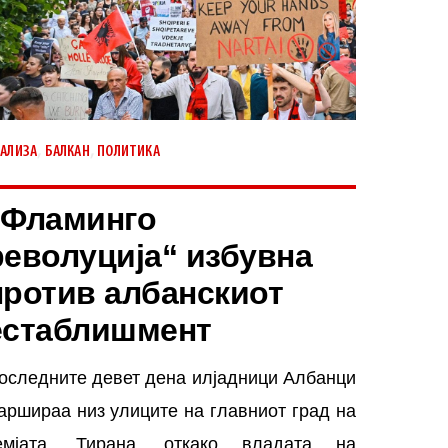
,
,
АЛИЗА
БАЛКАН
ПОЛИТИКА
„Фламинго
револуција“ избувна
против албанскиот
естаблишмент
оследните девет дена илјадници Албанци
аршираа низ улиците на главниот град на
емјата, Тирана, откако владата на