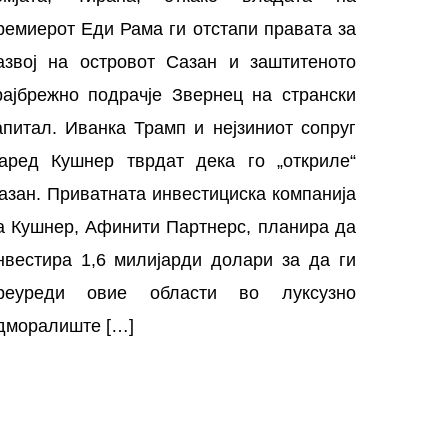
ремиерот Еди Рама ги отстапи правата за
азвој на островот Сазан и заштитеното
рајбрежно подрачје Звернец на странски
апитал. Иванка Трамп и нејзиниот сопруг
аред Кушнер тврдат дека го „откриле“
азан. Приватната инвестициска компанија
а Кушнер, Афинити Партнерс, планира да
нвестира 1,6 милијарди долари за да ги
реуреди овие области во луксузно
дморалиште […]