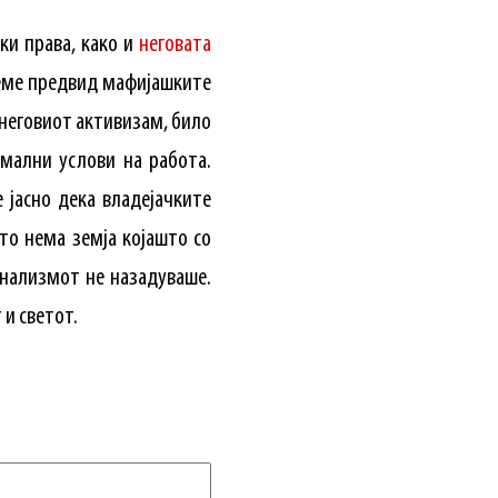
ки права, како и
неговата
меме предвид мафијашките
а неговиот активизам, било
рмални услови на работа.
 јасно дека владејачките
то нема земја којашто со
нализмот не назадуваше.
 и светот.