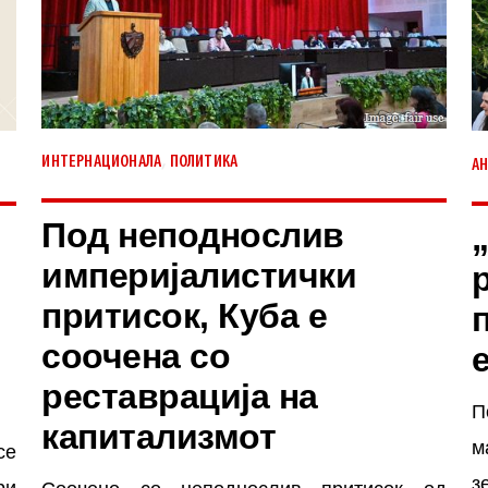
,
ИНТЕРНАЦИОНАЛА
ПОЛИТИКА
АН
Под неподнослив
империјалистички
притисок, Куба е
соочена со
реставрација на
П
капитализмот
м
се
з
ри