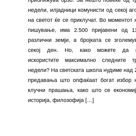
недели, илјадници комунисти од секој аг
на светот ќе се приклучат. Во моментот 
пишување, има 2.500 пријавени од 1
различни земји, а бројката се зголему
секој ден. Но, како можете да 
искористите максимално следните т
недели? На светската школа нудиме над 
предавања што опфаќаат богат избор 
клучни прашања, како што се економиј
историја, филозофија […]