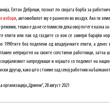
анија, Елтон Дебреши, познат по својата борба за работнич
е избори
, автомобилот му е разнесен во воздух. Ако ги зе
режими, тешко е да не се помисли дека овој потег е казна з
е елити или пак од газдите со кои се замери барајќи но
о 1990тите беа поделени од владејачките елити, а денес е
 главен непријател на своите сопствени работници, затоа ш
 социјализмот напредуваше и којашто со подемот на нацио
нски другар, како што стоиме зад секој работник на Балканот
 организација „Црвени“, 28 август 2021