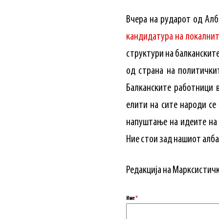
Вчера на рударот од Алб
кандидатура на локалнит
структури на балканските 
од страна на политичкит
Балканските работници в
елити на сите народи се
напуштање на идеите на
Ние стои зад нашиот алба
Редакција на Марксистичка
Име
*