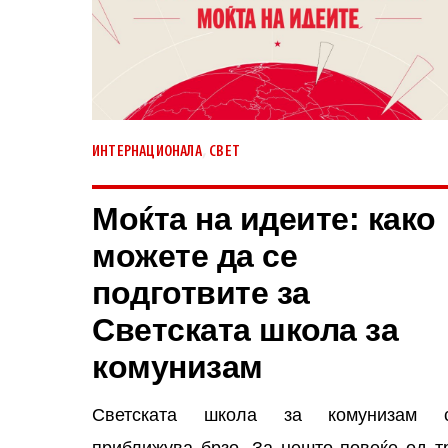
,
ИНТЕРНАЦИОНАЛА
СВЕТ
Моќта на идеите: како
можете да се
подготвите за
Светската школа за
комунизам
Светската школа за комунизам 
приближува брзо. За нешто повеќе од т