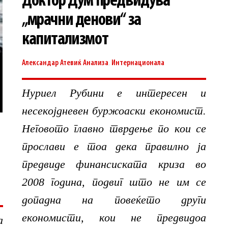
Доктор Дум предвидува
„мрачни денови“ за
капитализмот
Александар Атевиќ
Анализа
,
Интернационала
Нуриел Рубини е интересен и
несекојдневен буржоаски економист.
Неговото главно тврдење по кои се
прослави е тоа дека правилно ја
предвиде финансиската криза во
2008 година, подвиг што не им се
допадна на повеќето други
економисти, кои не предвидоа
а