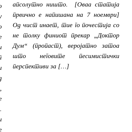
апсолутно ништо. [Оваа статија
о
првично е напишана на 7 ноември]
у
Од чист инает, тие го почестија со
о
не толку финиот прекар „Доктор
е
Дум“ (пропаст), ​​веројатно затоа
и
што неговите песимистички
т
перспективи за […]
и
д
,
е
.
и
е