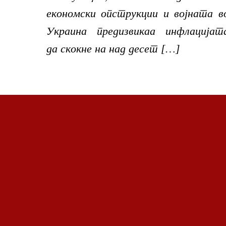
економски опструкции и војната в
Украина предизвикаа инфлацијат
да скокне на над десет […]