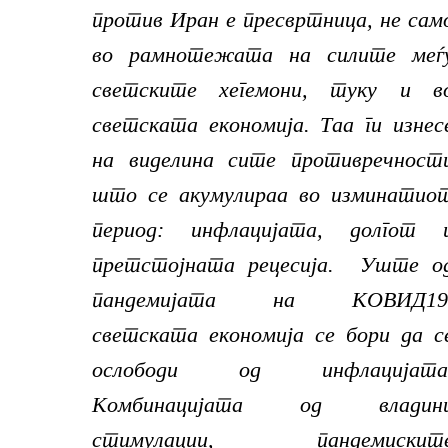
против Иран е пресвртница, не сам
во рамнотежата на силите меѓ
светските хегемони, туку и в
светската економија. Таа ги изнес
на виделина сите противречност
што се акумулираа во изминатио
период: инфлацијата, долгот 
претстојната рецесија. Уште о
пандемијата на КОВИД19
светската економија се бори да с
ослободи од инфлацијата
Комбинацијата од владин
стимулации, пандемискит