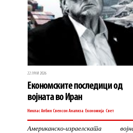
22 ЈУНИ 2026
Економските последици од
војната во Иран
Никлас Албин Свенсон
Анализа
,
Економија
,
Свет
Американско-израелската војн