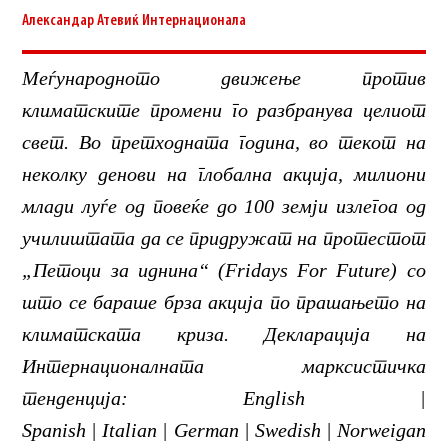
Александар Атевиќ
Интернационала
Меѓународното движење против
климатските промени го разбранува целиот
свет. Во претходната година, во текот на
неколку денови на глобална акција, милиони
млади луѓе од повеќе до 100 земји излегоа од
училиштата да се придружат на протестот
„Петоци за иднина“ (Fridays For Future) со
што се бараше брза акција по прашањето на
климатската криза. Декларација на
Интернационалната марксистичка
тенденција: English |
Spanish | Italian | German | Swedish | Norweigan