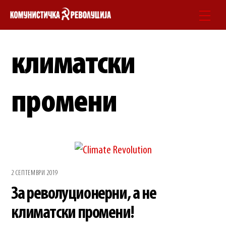
Skip
Men
to
content
климатски
промени
2 СЕПТЕМВРИ 2019
За револуционерни, а не
климатски промени!