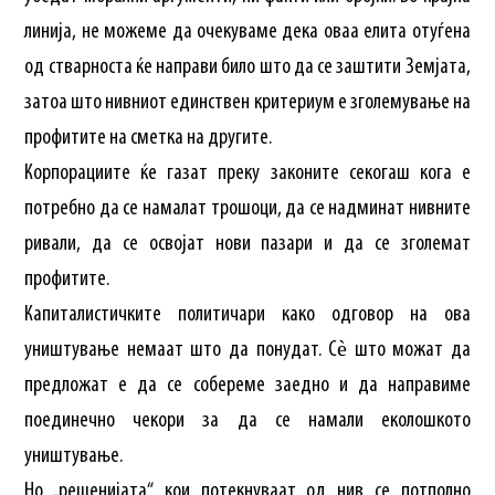
линија, не можеме да очекуваме дека оваа елита отуѓена
од стварноста ќе направи било што да се заштити Земјата,
затоа што нивниот единствен критериум е зголемување на
профитите на сметка на другите.
Корпорациите ќе газат преку законите секогаш кога е
потребно да се намалат трошоци, да се надминат нивните
ривали, да се освојат нови пазари и да се зголемат
профитите.
Капиталистичките политичари како одговор на ова
уништување немаат што да понудат. Сѐ што можат да
предложат е да се собереме заедно и да направиме
поединечно чекори за да се намали еколошкото
уништување.
Но „решенијата“ кои потекнуваат од нив се потполно