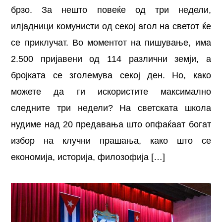
брзо. За нешто повеќе од три недели,
илјадници комунисти од секој агол на светот ќе
се приклучат. Во моментот на пишување, има
2.500 пријавени од 114 различни земји, а
бројката се зголемува секој ден. Но, како
можете да ги искористите максимално
следните три недели? На светската школа
нудиме над 20 предавања што опфаќаат богат
избор на клучни прашања, како што се
економија, историја, филозофија […]