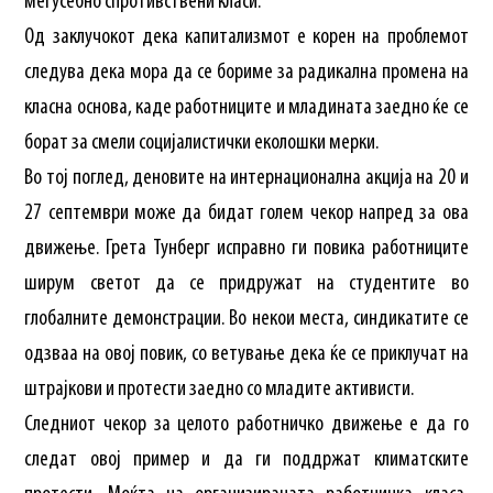
меѓусебно спротивствени класи.
Од заклучокот дека капитализмот е корен на проблемот
следува дека мора да се бориме за радикална промена на
класна основа, каде работниците и младината заедно ќе се
борат за смели социјалистички еколошки мерки.
Во тој поглед, деновите на интернационална акција на 20 и
27 септември може да бидат голем чекор напред за ова
движење. Грета Тунберг исправно ги повика работниците
ширум светот да се придружат на студентите во
глобалните демонстрации. Во некои места, синдикатите се
одзваа на овој повик, со ветување дека ќе се приклучат на
штрајкови и протести заедно со младите активисти.
Следниот чекор за целото работничко движење е да го
следат овој пример и да ги поддржат климатските