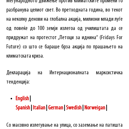
Меѓународното движење против климатските промени го
разбранува целиот свет. Во претходната година, во текот
на неколку денови на глобална акција, милиони млади луѓе
од повеќе до 100 земји излегоа од училиштата да се
придружат на протестот „Петоци за иднина“ (Fridays For
Future) со што се бараше брза акција по прашањето на
климатската криза.
Декларација на Интернационалната марксистичка
тенденција:
English
|
Spanish
|
Italian
|
German
|
Swedish
|
Norweigan
|
Со масовно излегување на улица, со заземање на патишта