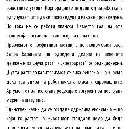
животните услови. Корпорациите водени од заработката
одлучуваат што да се произведува и како се произведува.
Но така не се работи плански. Наместо тоа, нашата
економија е оставена на анархијата на пазарот.
Проблемот е профитниот мотив, а не економскиот раст.
Затоа барањата на одредени делови на зеленото
движење за „нула раст“ и „контрараст“ се реакционерни.
„Нулта раст“ во капитализмот се вика рецесија – а знаеме
дека таа удира на работничката класа и сиромашните.
Аргументот за постојана рецесија е аргумент за постојани
мерки на штедење.
Единствен начин да се создаде одржлива економија – во
којашто растот на животниот стандард нема да биде
спротивставен со зачувувањето на планетата – е на