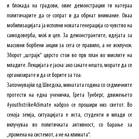
и блокада на градови, овие демонстрации ги натераа
политичарите да се сопрат и да обрнат внимание. Оваа
мобилизацијата ја исполни новата генерација со чувство на
самодоверба, моќ и цел. За демонстрантите, идејата за
масовни борбени акции за сега се правило, а не исклучок.
Зборот „штрајк“ цврсто стои во прв план во мислите на
младите. Лекцијата е јасна: ако сакате нешто, морате да се
организирате и да се борите за тоа.
Започнувајќи од Шведска, минатата година со седмичните
протести на една ученичка, Грета Тунберг, движењето
#youthstrike4climate набрзо се прошири низ светот. Во
секоја земја, ситуацијата е иста, студенти и млади се
вклучуваа во политичката активност, со барање за
„промена на системот, а не на климата“.