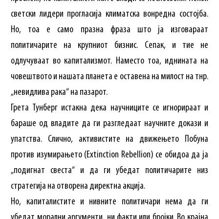
светски лидери прогласија климатска вонредна состојба.
Но, тоа е само празна фраза што ја изговараат
политичарите на крупниот бизнис. Сепак, и тие не
одлучуваат во капитализмот. Наместо тоа, иднината на
човештвото и нашата планета е оставена на милост на тнр.
„невидлива рака“ на пазарот.
Грета Тунберг истакна дека научниците се игнорираат и
бараше од владите да ги разгледаат научните докази и
упатства. Слично, активистите на движењето Побуна
против изумирањето (Extinction Rebellion) се обидоа да ја
„подигнат свеста“ и да ги убедат политичарите низ
стратегија на отворена директна акција.
Но, капиталистите и нивните политичари нема да ги
убедат морални аргументи, ни факти или бројки. Во крајна