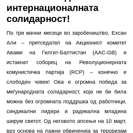
интернационалната
солидарност!
По три мачни месеци во заробеништво, Ехсан
Али – претседател на Акциониот комитет
Авами на Гилгит-Балтистан (AAC-GB) и
истакнат соборец на Револуционерната
комунистичка партија (RCP) – конечно е
слободен човек! Ова е огромна победа за
меѓународната солидарност, која не би била
можна без огромната поддршка од работници,
синдикални лидери и радикална младина
ширум светот. Од неговото апсење на 10 март,
врз основа на лажни обвиненија за тероризам