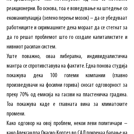
реакционерни. Во основа, тоа е воведување на штедење со
екоманипулација (зелено перење мозок) – да се убедуваат
работниците и сиримашните дека мораат да се стегнат за
да го решат проблемот што го создале капиталистите и
нивниот расипан систем.
Уште поважно, оваа либерална, индивидуалистичка
мантра се спротивставува на фактите. Една понова студија
покажува дека 100 големи компании (главно
произведувачи на фосилни горива) сносат одговорност за
преку 70% од емисија на гасови на пластеничка градина.
Тоа покажува каде е главната вина за климатските
промени.
Како одговор на овој проблем, некои леви политичари –
како Александра Окасио-Кортез во САД покренаа барање на