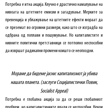
Потребна е итна акција. Клучно е драстично намалување на
нивоата на штетните емисии и загадување. Мерките за
превенција и ублажување на штетните ефекти мораат да
се преземат во огромни размери, како што се изградба на
одбрана од поплави и пошумување. Но капиталистите и
нивните политички претставници се потполно неспособни
да извршат радикални промени коишто се неопходни.
Мораме да бидеме јасни: капитализмот ја убива
нашата планета. (заслуги Социјалистички Повик,
Socialist Appeal)
Потребна е глобална акција за да се реши глобалниот
проблем, но капиталистичките влади се неспособни. Некои