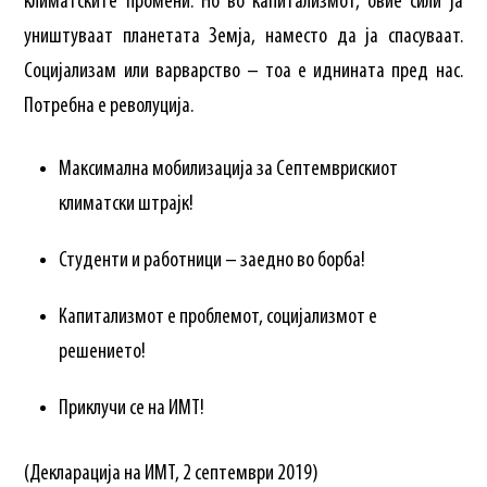
климатските промени. Но во капитализмот, овие сили ја
уништуваат планетата Земја, наместо да ја спасуваат.
Социјализам или варварство – тоа е иднината пред нас.
Потребна е револуција.
Максимална мобилизација за Септемврискиот
климатски штрајк!
Студенти и работници – заедно во борба!
Капитализмот е проблемот, социјализмот е
решението!
Приклучи се на ИМТ!
(Декларација на ИМТ, 2 септември 2019)