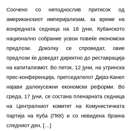
Соочено со неподнослив притисок од
американскиот империјализам, за време на
вонредната седница на 18 јуни, Кубанското
национално собрание усвои повеќе економски
предлози. Доколку се спроведат, овие
предлози ќе доведат директно до реставрација
на капитализмот. Во петок, 12 јуни, на утринска
прес-конференција, претседателот Дијаз-Канел
најави далекусежни економски реформи. Во
среда, 17 јуни, се состана пленарната седница
на Централниот комитет на Комунистичката
партија на Куба (ПКК) и со невидена брзина
следниот ден, […]