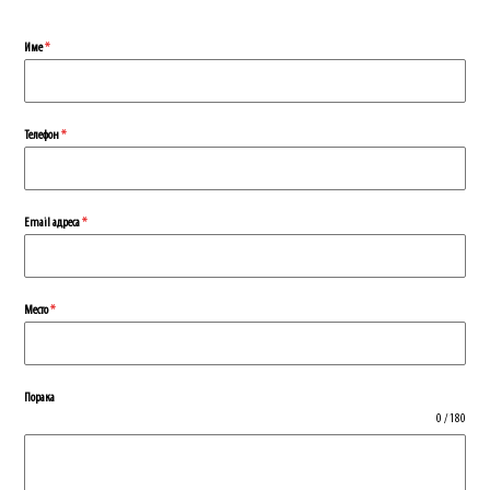
Име
*
Телефон
*
Еmail адреса
*
Место
*
Порака
0 / 180