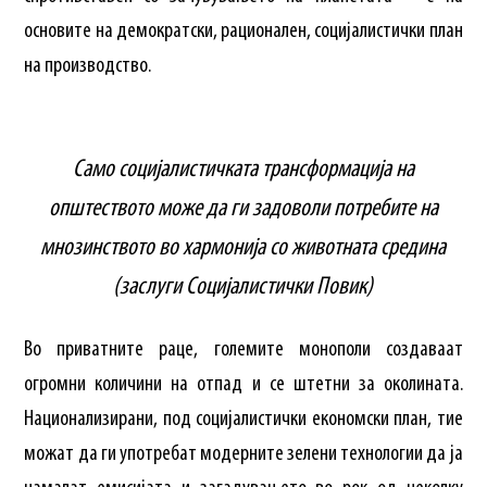
основите на демократски, рационален, социјалистички план
на производство.
Само социјалистичката трансформација на
општеството може да ги задоволи потребите на
мнозинството во хармонија со животната средина
(заслуги Социјалистички Повик)
Во приватните раце, големите монополи создаваат
огромни количини на отпад и се штетни за околината.
Национализирани, под социјалистички економски план, тие
можат да ги употребат модерните зелени технологии да ја