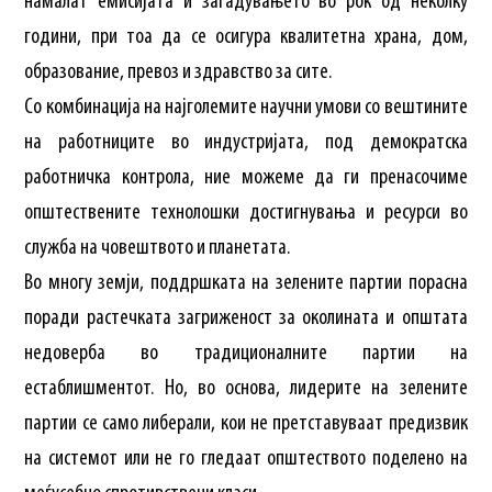
намалат емисијата и загадувањето во рок од неколку
години, при тоа да се осигура квалитетна храна, дом,
образование, превоз и здравство за сите.
Со комбинација на најголемите научни умови со вештините
на работниците во индустријата, под демократска
работничка контрола, ние можеме да ги пренасочиме
општествените технолошки достигнувања и ресурси во
служба на човештвото и планетата.
Во многу земји, поддршката на зелените партии порасна
поради растечката загриженост за околината и општата
недоверба во традиционалните партии на
естаблишментот. Но, во основа, лидерите на зелените
партии се само либерали, кои не претставуваат предизвик
на системот или не го гледаат општеството поделено на