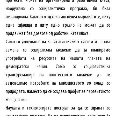
протести. Моќта на организираната работничка класа,
наоружана со социјалистичка програма, би била
незапирлива. Како што од секогаш велеа марксистите, ниту
една сијалица и ниту едно тркало не можат да се
придвижат без дозвола од работничката класа.
Само со укинување на капиталистичкиот систем и негова
замена со социјализам можеме да ја планираме
употребата на ресурсите на нашата планета на
демократски начин. Само со социјалистичка
трансфромација на општеството можеме да ги
задоволиме потребите на мнозинството во склад со
природата, наместо да се создава профит за паразитското
малцинство.
Науката и технологијата постојат за да се справат со