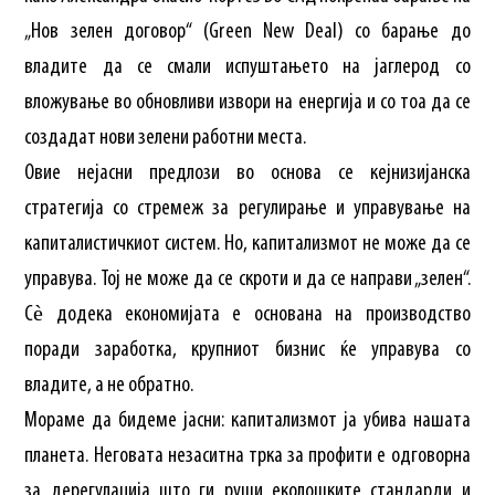
„Нов зелен договор“ (Green New Deal) со барање до
владите да се смали испуштањето на јаглерод со
вложување во обновливи извори на енергија и со тоа да се
создадат нови зелени работни места.
Овие нејасни предлози во основа се кејнизијанска
стратегија со стремеж за регулирање и управување на
капиталистичкиот систем. Но, капитализмот не може да се
управува. Тој не може да се скроти и да се направи „зелен“.
Сѐ додека економијата е основана на производство
поради заработка, крупниот бизнис ќе управува со
владите, а не обратно.
Мораме да бидеме јасни: капитализмот ја убива нашата
планета. Неговата незаситна трка за профити е одговорна
за дерегулација што ги руши еколошките стандарди и