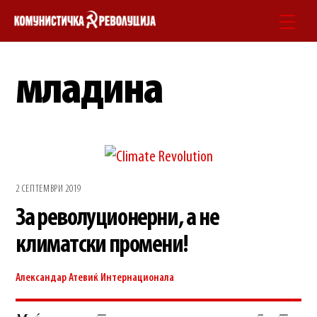
Skip
Men
to
content
младина
2 СЕПТЕМВРИ 2019
За револуционерни, а не
климатски промени!
Александар Атевиќ
Интернационала