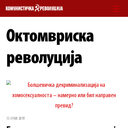
Skip
Men
to
content
Октомвриска
револуција
13 ЈУНИ 2019