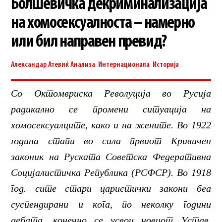
Болшевичка декриминализација
на хомосексуалноста – намерно
или бил направен превид?
Александар Атевиќ
Анализа
,
Интернационала
,
Историја
Со Октомвриска Револуција во Русија
радикално се промени ситуација на
хомосексуалците, како и на жените. Во 1922
година стапи во сила првиот Кривичен
законик на Руската Советска Федеративна
Социјалистичка Република (РСФСР). Во 1918
год. сите стари царистички закони беа
суспендирани и кога, по неколку години
дебата, конечно се усвои новиот Устав,