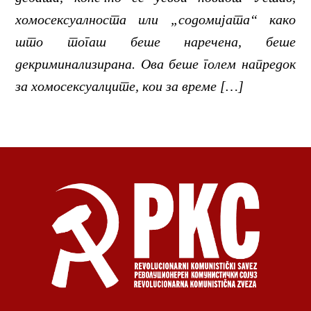
хомосексуалноста или „содомијата“ како
што тогаш беше наречена, беше
декриминализирана. Ова беше голем напредок
за хомосексуалците, кои за време […]