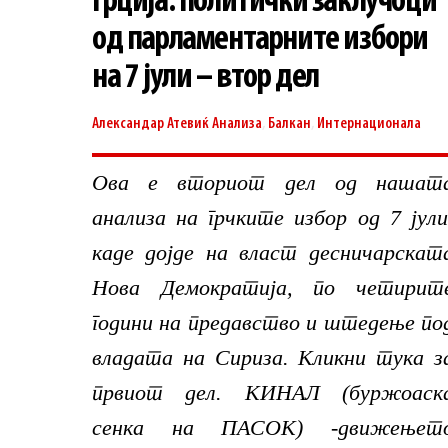
Грција: политички заклучоци
од парламентарните избори
на 7 јули – втор дел
Александар Атевиќ
Анализа
,
Балкан
,
Интернационала
Ова е вториот дел од нашат
анализа на грчките избор од 7 јули
каде дојде на власт десничарскат
Нова Демократија, по четирит
години на предавство и штедење по
владата на Сириза. Кликни тука з
првиот дел. КИНАЛ (буржоаск
сенка на ПАСОК) -движењет