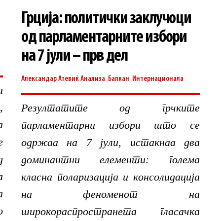
Грција: политички заклучоци
од парламентарните избори
на 7 јули – прв дел
Александар Атевиќ
Анализа
,
Балкан
,
Интернационала
а
,
Резултатите од грчките
а
парламентарни избори што се
е
одржаа на 7 јули, истакнаа два
д
доминантни елементи: голема
а
класна поларизација и консолидација
а
на феноменот на
о
широкораспространета гласачка