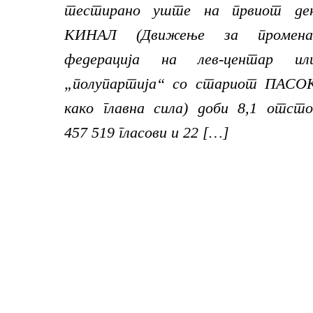
тестирано уште на првиот де
КИНАЛ (Движење за промена
федерација на лев-центар ил
„полупартија“ со стариот ПАСО
како главна сила) доби 8,1 отсто
457 519 гласови и 22 […]