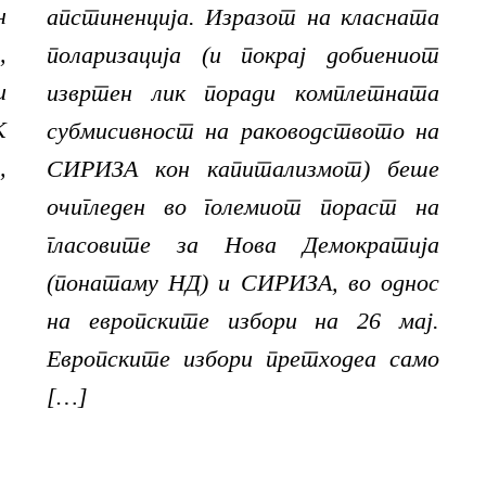
н
апстиненција. Изразот на класната
,
поларизација (и покрај добиениот
и
извртен лик поради комплетната
К
субмисивност на раководството на
,
СИРИЗА кон капитализмот) беше
очигледен во големиот пораст на
гласовите за Нова Демократија
(понатаму НД) и СИРИЗА, во однос
на европските избори на 26 мај.
Европските избори претходеа само
[…]