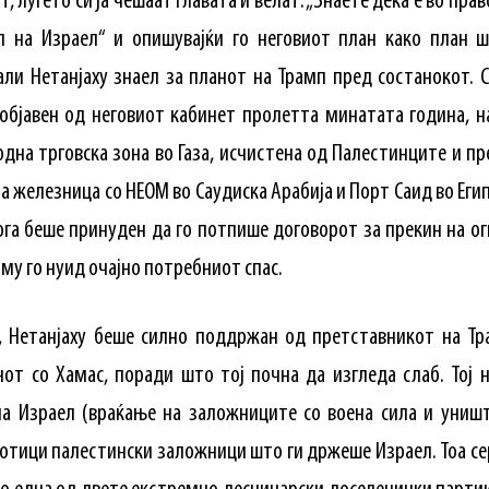
 луѓето си ја чешаат главата и велат: „Знаете дека е во право
ел на Израел“ и опишувајќи го неговиот план како план 
дали Нетанјаху знаел за планот на Трамп пред состанокот.
објавен од неговиот кабинет пролетта минатата година, на
дна трговска зона во Газа, исчистена од Палестинците и пр
а железница со НЕОМ во Саудиска Арабија и Порт Саид во Еги
кога беше принуден да го потпише договорот за прекин на огн
 му го нуид очајно потребниот спас.
и, Нетанјаху беше силно поддржан од претставникот на Тр
нот со Хамас, поради што тој почна да изгледа слаб. Тој 
на Израел (враќање на заложниците со воена сила и уништ
отици палестински заложници што ги држеше Израел. Тоа сер