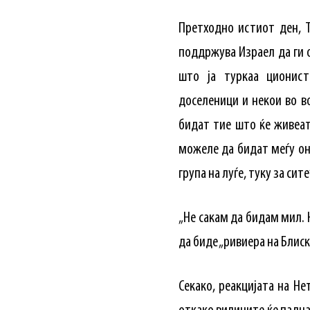
Претходно истиот ден, Т
поддржува Израел да ги о
што ја туркаа ционист
доселеници и некои во во
бидат тие што ќе живеат
можеле да бидат меѓу он
група на луѓе, туку за сите
„Не сакам да бидам мил. 
да биде „ривиера на Блис
Секако, реакцијата на Не