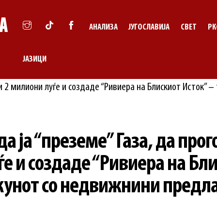
АНАЛИЗА
ЈУГОСЛАВИЈА
СВЕТ
РК
ЈАЗИЦИ
а ја “преземе” Газа, да прог
е и создаде “Ривиера на Бл
јкунот со недвижнини предла