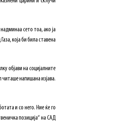
 казнени царини и склучи
надминаа сето тоа, ако ја
Газа, која би била ставена
олку објави на социјалните
мп читаше напишана изјава.
отата и со него. Ние ќе го
твеничка позиција“ на САД