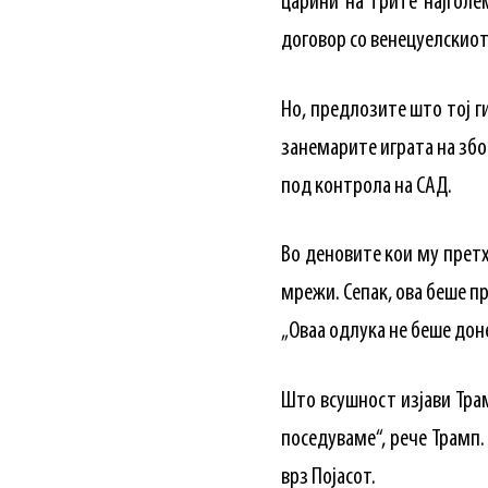
царини на трите најголе
договор со венецуелскио
Но, предлозите што тој г
занемарите играта на збор
под контрола на САД.
Во деновите кои му претхо
мрежи. Сепак, ова беше пр
„Оваa одлука не беше доне
Што всушност изјави Трамп
поседуваме“, рече Трамп.
врз Појасот.