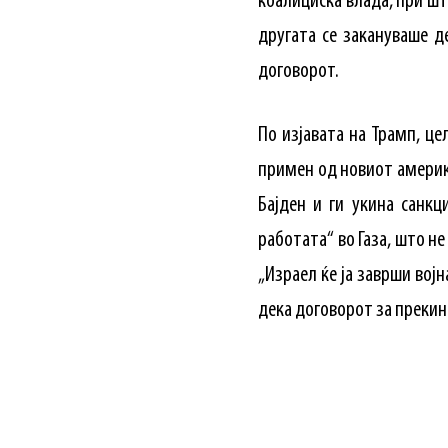
коалициска влада, при шт
другата се закануваше д
договорот.
По изјавата на Трамп, це
примен од новиот америка
Бајден и ги укина санкц
работата“ во Газа, што н
„Израел ќе ја заврши вој
дека договорот за прекин