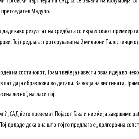
ми трговски партнери на САД, ѝ се закани на Колумбија со
т претседател Мадуро.
и даде како резултат на средбата со израелскиот премиер ги 
ови. Тој предлага: протерување на 2 милиони Палестинци од 
деа на состанокот, Трамп веќе ја навести оваа идеја во нек
в пат да ја образложи во детали. За волја на вистината, Тра
сена лесно“, нагласи тој.
? „САД ќе го преземат Појасот Газа и ние ќе ја завршиме раб
 Тој додаде дека она што тој го предлага е „долгорочна сопс