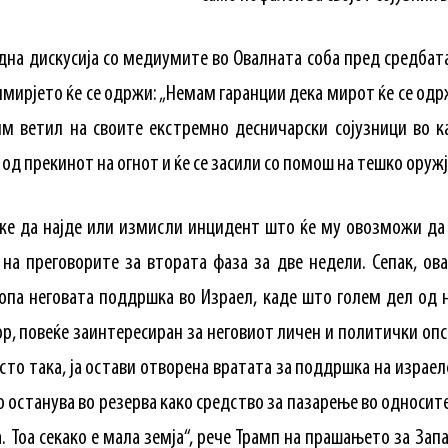
ходна дискусија со медиумите во Овалната соба пред средбата
имирјето ќе се одржи: „Немам гаранции дека мирот ќе се одр
 им ветил на своите екстремно десничарски сојузници во к
од прекинот на огнот и ќе се засили со помош на тешко оружј
оже да најде или измисли инцидент што ќе му овозможи да г
на преговорите за втората фаза за две недели. Сепак, ова
опа неговата поддршка во Израел, каде што голем дел од н
р, повеќе заинтересиран за неговиот личен и политички опс
сто така, ја остави отворена вратата за поддршка на израел
о останува во резерва како средство за пазарење во односит
. Тоа секако е мала земја“, рече Трамп на прашањето за Зап