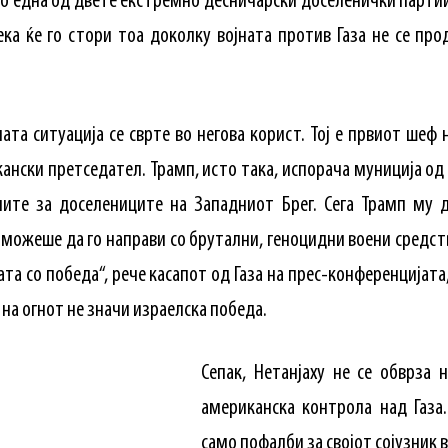
о една од двете екстремно десничарски доселенички партии
ека ќе го стори тоа доколку војната против Газа не се пр
лата ситуација се сврте во негова корист. Тој е првиот шеф
нски претседател. Трамп, исто така, испорача муниција од
иите за доселениците на Западниот Брег. Сега Трамп му 
е можеше да го направи со брутални, геноцидни воени средств
ната со победа“, рече касапот од Газа на прес-конференцијат
 на огнот не значи израелска победа.
Сепак, Нетанјаху не се обврза 
американска контрола над Газа. 
само пофалби за својот сојузник в