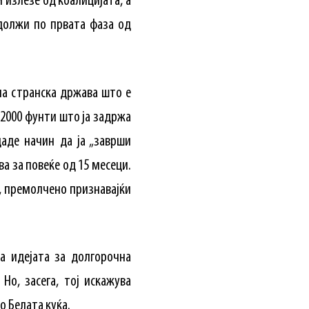
 излезе од коалицијата, а
одолжи по првата фаза од
 на странска држава што е
 2000 фунти што ја задржа
даде начин да ја „заврши
а за повеќе од 15 месеци.
а, премолчено признавајќи
на идејата за долгорочна
Но, засега, тој искажува
о Белата куќа.