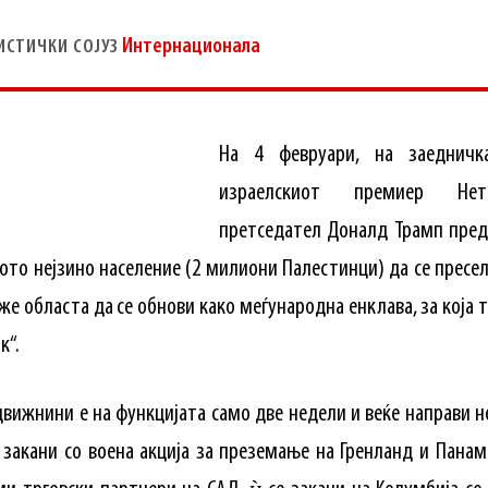
Интернационала
ИСТИЧКИ СОЈУЗ
На 4 февруари, на заедничка
израелскиот премиер Нета
претседател Доналд Трамп пред
лото нејзино население (2 милиони Палестинци) да се пресел
же областа да се обнови како меѓународна енклава, за која т
к“.
движнини е на функцијата само две недели и веќе направи 
 закани со воена акција за преземање на Гренланд и Панам