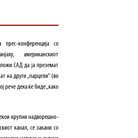
 прес-конференција со
нјаху, американскиот
ложи САД да ја преземат
ат на други „парцели“ (во
ој рече дека ќе биде „како
некои крупни надворешно-
скиот канал, се закани со