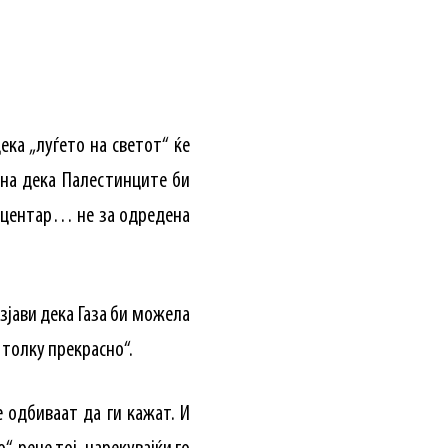
ека „луѓето на светот“ ќе
ена дека Палестинците би
н центар… не за одредена
зјави дека Газа би можела
 толку прекрасно“.
е одбиваат да ги кажат. И