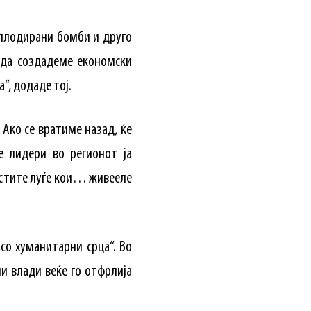
сплодирани бомби и друго
 да создадеме економски
“, додаде тој.
Ако се вратиме назад, ќе
е лидери во регионот ја
 истите луѓе кои… живееле
со хуманитарни срца“. Во
ии влади веќе го отфрлија