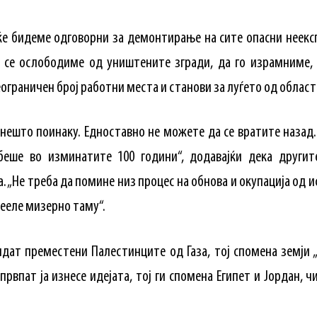
 ќе бидеме одговорни за демонтирање на сите опасни неек
да се ослободиме од уништените згради, да го израмниме,
ограничен број работни места и станови за луѓето од областа
нешто поинаку. Едноставно не можете да се вратите назад. 
еше во изминатите 100 години“, додавајќи дека другит
. „Не треба да помине низ процес на обнова и окупација од
ееле мизерно таму“.
дат преместени Палестинците од Газа, тој спомена земји „
првпат ја изнесе идејата, тој ги спомена Египет и Јордан, ч