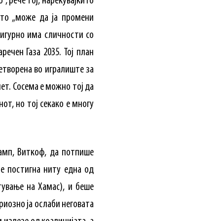
“, рече тој, нарекувајќи го
што „може да ја промени
 Сигурно има сличности со
речен Газа 2035. Тој план
етворена во игралиште за
пет. Сосема е можно тој да
от, но тој секако е многу
амп, Виткоф, да потпише
не постигна ниту една од
ување на Хамас), и беше
иозно ја ослаби неговата