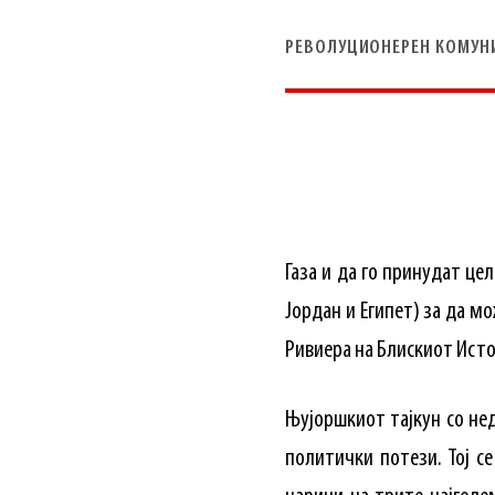
РЕВОЛУЦИОНЕРЕН КОМУН
Газа и да го принудат це
Јордан и Египет) за да мо
Ривиера на Блискиот Исто
Њујоршкиот тајкун со не
политички потези. Тој се