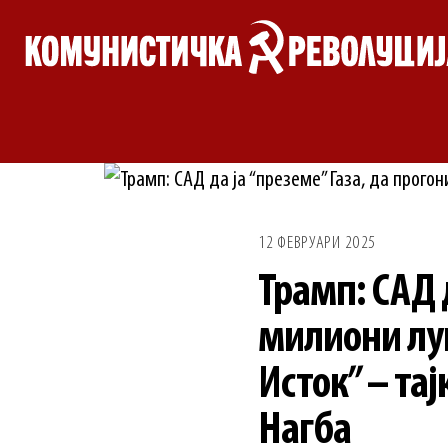
Skip
to
content
12 ФЕВРУАРИ 2025
Трамп: САД д
милиони луѓ
Исток” – та
Нагба