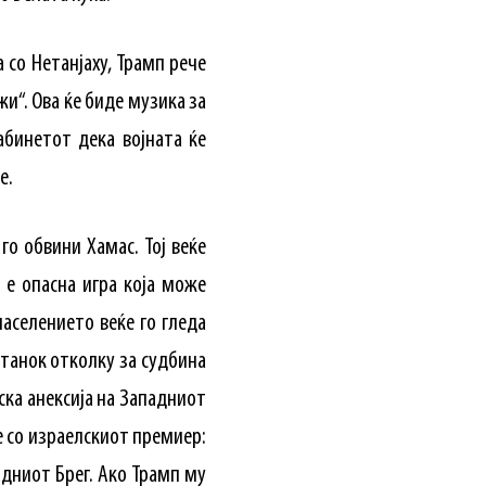
 со Нетанјаху, Трамп рече
жи“. Ова ќе биде музика за
абинетот дека војната ќе
е.
о обвини Хамас. Тој веќе
 е опасна игра која може
аселението веќе го гледа
танок отколку за судбина
ска анексија на Западниот
е со израелскиот премиер:
адниот Брег. Ако Трамп му