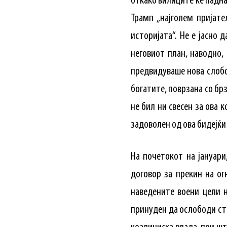
откако вилиците ќе паднат,
Трамп „најголем пријат
историјата“. Не е јасно 
неговиот план, наводно, 
предвидуваше нова слобо
богатите, поврзана со брз
не бил ни свесен за ова 
задоволен од ова бидејќи
На почетокот на јануар
договор за прекин на ог
наведените воени цели 
принуден да ослободи ст