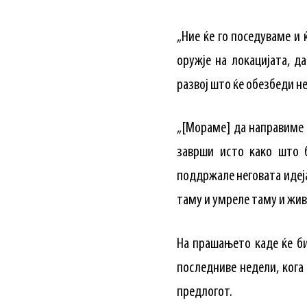
„Ние ќе го поседуваме и
оружје на локацијата, 
развој што ќе обезбеди не
„[Мораме] да направиме 
заврши исто како што б
поддржале неговата идеја
таму и умреле таму и жив
На прашањето каде ќе би
последниве недели, кога 
предлогот.