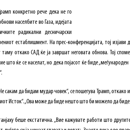
рамп конкретно рече дека не го
бнови населбите во Газа, идејата
ичките радикални десничарски
ениот естаблишмент. На прес-конференцијата, тој изјави д
 таму откако САД ќе ја завршат неговата обнова. Тој спом
ие што ќе се населат, но дека појасот ќе биде „меѓународе
“.
Не сакам да бидам мудар човек“, се пошегува Трамп, откако и
киот Исток“. „Ова може да биде нешто што би можело да биде
танјаху беше екстатична. „Вие кажувате работи што другит