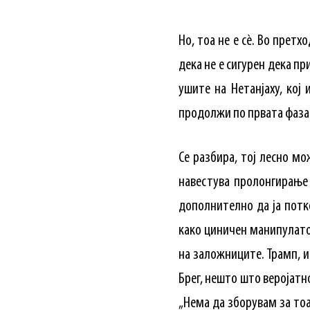
Но, тоа не е сè. Во прет
дека не е сигурен дека пр
ушите на Нетанјаху, кој
продолжи по првата фаза 
Се разбира, тој лесно м
навестува пролонгирање 
дополнително да ја потк
како циничен манипулато
на заложниците. Трамп, и
Брег, нешто што веројатн
„Нема да зборувам за тоа