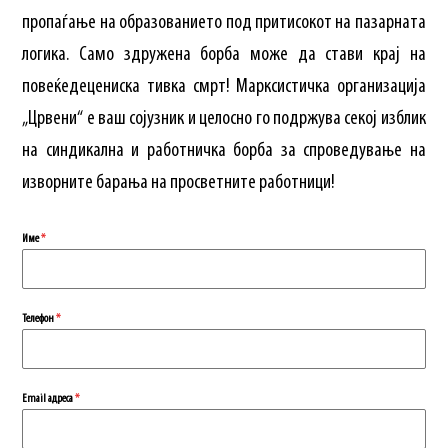
пропаѓање на образованието под притисокот на пазарната
логика. Само здружена борба може да стави крај на
повеќедецениска тивка смрт! Марксистичка организација
„Црвени“ е ваш сојузник и целосно го подржува секој изблик
на синдикална и работничка борба за спроведување на
изворните барања на просветните работници!
Име
*
Телефон
*
Еmail адреса
*