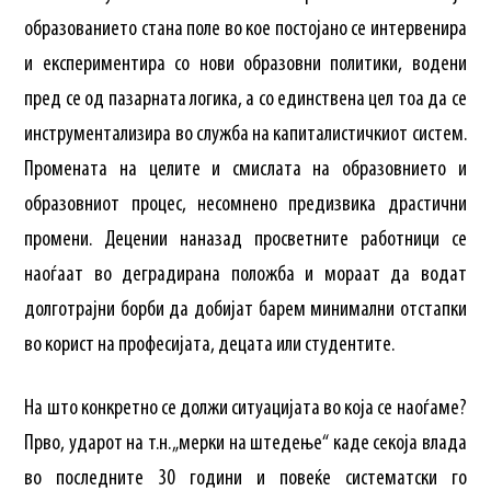
образованието стана поле во кое постојано се интервенира
и експериментира со нови образовни политики, водени
пред се од пазарната логика, а со единствена цел тоа да се
инструментализира во служба на капиталистичкиот систем.
Промената на целите и смислата на образовнието и
образовниот процес, несомнено предизвика драстични
промени. Децении наназад просветните работници се
наоѓаат во деградирана положба и мораат да водат
долготрајни борби да добијат барем минимални отстапки
во корист на професијата, децата или студентите.
На што конкретно се должи ситуацијата во која се наоѓаме?
Прво, ударот на т.н. „мерки на штедење“ каде секоја влада
во последните 30 години и повеќе систематски го