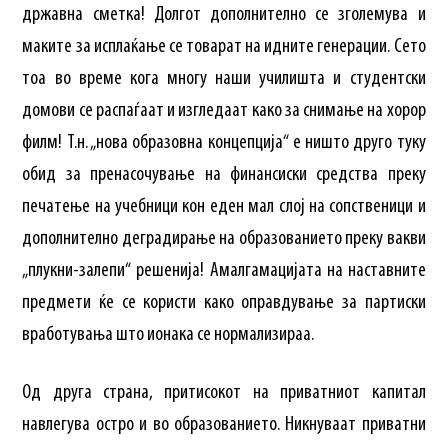
државна сметка! Долгот дополнително се зголемува и
маките за исплаќање се товарат на идните генерации. Сето
тоа во време кога многу наши училишта и студентски
домови се распаѓаат и изгледаат како за снимање на хорор
филм! Т.н. „нова образовна концепција“ е ништо друго туку
обид за пренасочување на финансиски средства преку
печатење на учебници кон еден мал слој на сопственици и
дополнително деградирање на образованието преку вакви
„плукни-залепи“ решенија! Амалгамацијата на наставните
предмети ќе се користи како оправдување за партиски
вработувања што ионака се нормализираа.
Од друга страна, притисокот на приватниот капитал
навлегува остро и во образованието. Никнуваат приватни