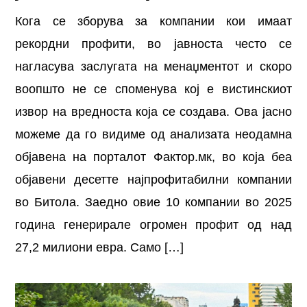
Кога се зборува за компании кои имаат
рекордни профити, во јавноста често се
нагласува заслугата на менаџментот и скоро
воопшто не се споменува кој е вистинскиот
извор на вредноста која се создава. Ова јасно
можеме да го видиме од анализата неодамна
објавена на порталот Фактор.мк, во која беа
објавени десетте најпрофитабилни компании
во Битола. Заедно овие 10 компании во 2025
година генерирале огромен профит од над
27,2 милиони евра. Само […]