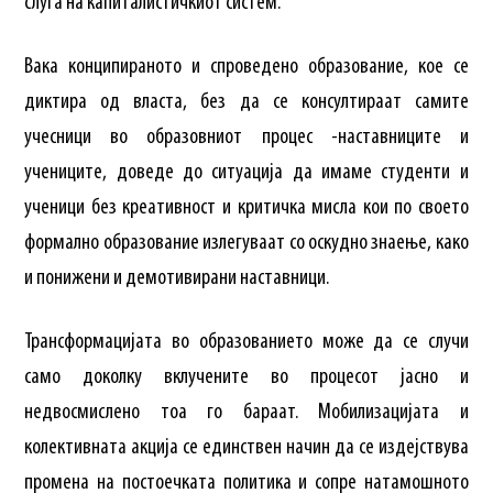
слуга на капиталистичкиот систем.
Вака конципираното и спроведено образование, кое се
диктира од власта, без да се консултираат самите
учесници во образовниот процес -наставниците и
учениците, доведе до ситуација да имаме студенти и
ученици без креативност и критичка мисла кои по своето
формално образование излегуваат со оскудно знаење, како
и понижени и демотивирани наставници.
Трансформацијата во образованието може да се случи
само доколку вклучените во процесот јасно и
недвосмислено тоа го бараат. Мобилизацијата и
колективната акција се единствен начин да се издејствува
промена на постоечката политика и сопре натамошното