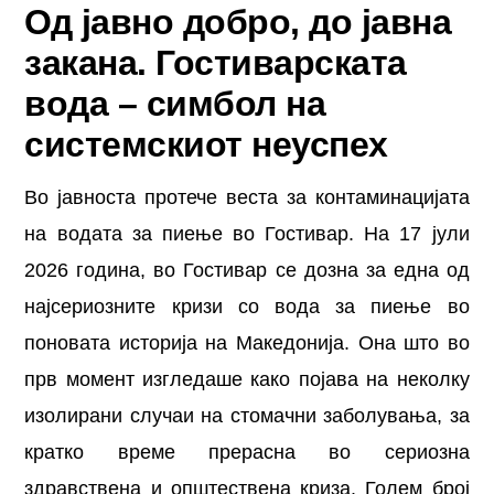
Од јавно добро, до јавна
закана. Гостиварската
вода – симбол на
системскиот неуспех
Во јавноста протече веста за контаминацијата
на водата за пиење во Гостивар. На 17 јули
2026 година, во Гостивар се дозна за една од
најсериозните кризи со вода за пиење во
поновата историја на Македонија. Она што во
прв момент изгледаше како појава на неколку
изолирани случаи на стомачни заболувања, за
кратко време прерасна во сериозна
здравствена и општествена криза. Голем број