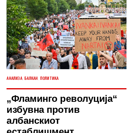
,
,
АНАЛИЗА
БАЛКАН
ПОЛИТИКА
„Фламинго револуција“
избувна против
албанскиот
естаблишмент