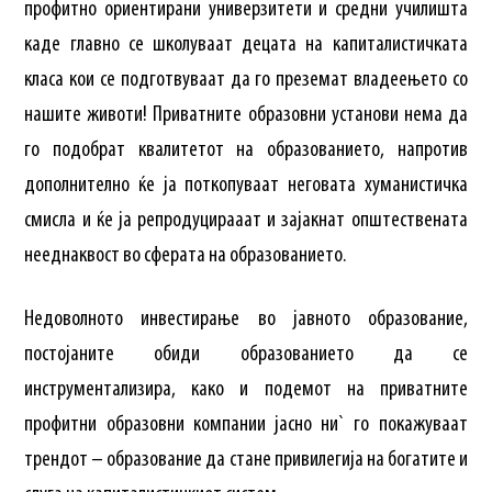
профитно ориентирани универзитети и средни училишта
каде главно се школуваат децата на капиталистичката
класа кои се подготвуваат да го преземат владеењето со
нашите животи! Приватните образовни установи нема да
го подобрат квалитетот на образованието, напротив
дополнително ќе ја поткопуваат неговата хуманистичка
смисла и ќе ја репродуцираaат и зајакнат општествената
нееднаквост во сферата на образованието.
Недоволното инвестирање во јавното образование,
постојаните обиди образованието да се
инструментализира, како и подемот на приватните
профитни образовни компании јасно ни` го покажуваат
трендот – образование да стане привилегија на богатите и