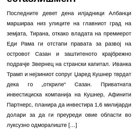
Последните девет дена илјадници Албанци
маршираа низ улиците на главниот град на
земјата, Тирана, откако владата на премиерот
Еди Рама ги отстапи правата за развој на
островот Сазан и заштитеното крајбрежно
подрачје Звернец на странски капитал. Иванка
Трамп и нејзиниот сопруг Џаред Кушнер тврдат
дека го „откриле“ Сазан. Приватната
инвестициска компанија на Кушнер, Афинити
Партнерс, планира да инвестира 1,6 милијарди
долари за да ги преуреди овие области во
луксузно одморалиште […]