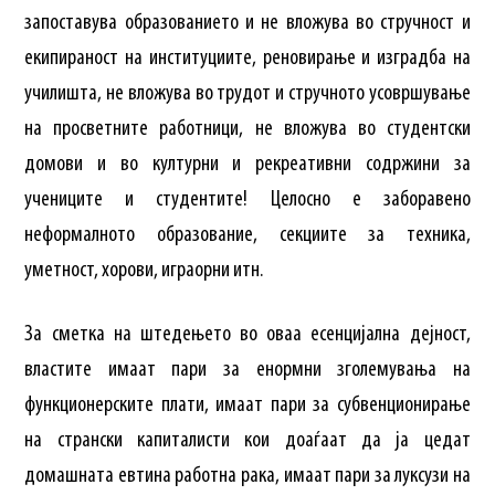
запоставува образованието и не вложува во стручност и
екипираност на институциите, реновирање и изградба на
училишта, не вложува во трудот и стручното усовршување
на просветните работници, не вложува во студентски
домови и во културни и рекреативни содржини за
учениците и студентите! Целосно е заборавено
неформалното образование, секциите за техника,
уметност, хорови, играорни итн.
За сметка на штедењето во оваа есенцијална дејност,
властите имаат пари за енормни зголемувања на
функционерските плати, имаат пари за субвенционирање
на странски капиталисти кои доаѓаат да ја цедат
домашната евтина работна рака, имаат пари за луксузи на