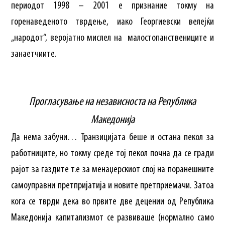
периодот 1998 – 2001 е признание токму на
горенаведеното тврдење, иако Георгиевски велејќи
„народот“, веројатно мислел на малостопанствениците и
занаетчиите.
Прогласување на независноста на Република
Македонија
Да нема забуни… Транзицијата беше и остана пекол за
работниците, но токму среде тој пекол почна да се гради
рајот за газдите т.е за менаџерскиот слој на поранешните
самоуправни претпријатија и новите претприемачи. Затоа
кога се тврди дека во првите две децении од Република
Македонија капитализмот се развиваше (нормално само