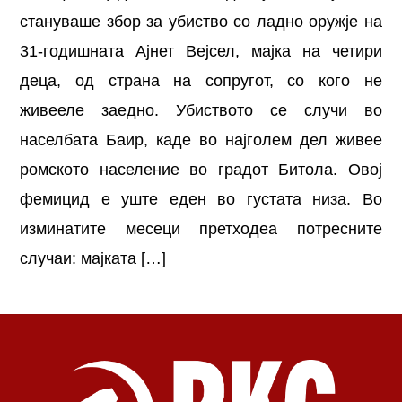
стануваше збор за убиство со ладно оружје на
31-годишната Ајнет Вејсел, мајка на четири
деца, од страна на сопругот, со кого не
живееле заедно. Убиството се случи во
населбата Баир, каде во најголем дел живее
ромското население во градот Битола. Овој
фемицид е уште еден во густата низа. Во
изминатите месеци претходеа потресните
случаи: мајката […]