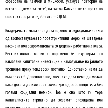
соработка на Камчев и Мицкоски, укажува повторно на
истото – „нема за сите“, па затоа Камчев не се врати во
своето старо јато од 90-тите – СДСМ.
Владејачката класа знае дека нејзиното одржување зависи
од воспоставувањето порестриктивни мерки на штедење
насочени кон осиромашената со децении работничка класа.
Рестриктивните мерки истовремено ќе резултираат со
намалени капитални инвестиции и намалување на јавното
трошење преку тендерски постапки. Едноставно, нема да
има за сите! Дополнително, свесни се дека нема да можат
како досега да извлечат свежа крв од работниците, а без
големи социјални немири. Тоа е она што ги тера
капиталистите стриктно да зеземат опозициска или