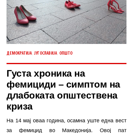
,
,
ДЕМОКРАТИЈА
ЈУГОСЛАВИЈА
ОПШТО
Густа хроника на
фемициди – симптом на
длабоката општествена
криза
На 14 мај оваа година, осамна уште една вест
за фемицид во Македонија. Овој пат