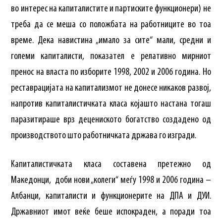
во интерес на капиталистите и партиските функционери) не
треба да се меша со положбата на работниците во тоа
време. Дека навистина „имало за сите“ мали, средни и
големи капиталисти, показател е релативно мирниот
пренос на власта по изборите 1998, 2002 и 2006 година. Но
реставрацијата на капитализмот не донесе никаков развој,
напротив капиталистичката класа којашто настана тогаш
паразитираше врз децениското богатство создадено од
производството што работничката држава го изгради.
Капиталистичката класа составена претежно од
Македонци, доби нови „колеги“ меѓу 1998 и 2006 година –
Албанци, капиталисти и функционерите на ДПА и ДУИ.
Државниот имот веќе беше испокраден, а поради тоа