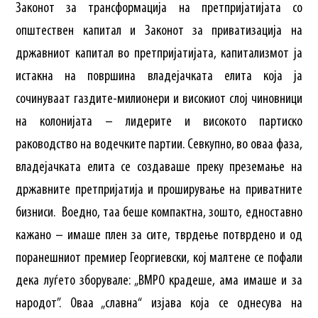
Законот за трансформација на претпријатијата со
општествен капитал и Законот за приватизација на
државниот капитал во претпријатијата, капитализмот ја
истакна на површина владејачката елита која ја
сочинуваат газдите-милионери и високиот слој чиновници
на колонијата – лидерите и високото партиско
раководство на водечките партии. Севкупно, во оваа фаза,
владејачката елита се создаваше преку преземање на
државните претпријатија и проширување на приватните
бизниси. Воедно, таа беше компактна, зошто, едноставно
кажано – имаше плен за сите, тврдење потврдено и од
порaнешниот премиер Георгиевски, кој малтене се пофали
дека луѓето зборувале: „ВМРО крадеше, ама имаше и за
народот”. Оваа „славна“ изјава која се однесува на