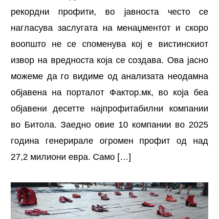
рекордни профити, во јавноста често се
нагласува заслугата на менаџментот и скоро
воопшто не се споменува кој е вистинскиот
извор на вредноста која се создава. Ова јасно
можеме да го видиме од анализата неодамна
објавена на порталот Фактор.мк, во која беа
објавени десетте најпрофитабилни компании
во Битола. Заедно овие 10 компании во 2025
година генерирале огромен профит од над
27,2 милиони евра. Само […]