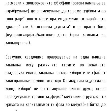
насмевки и спонзорираните фб објави (розева кампања за
охрабрување) до опоменување „да се земе судбината во
свои раце“ зошто ќе се врател „режимот и заробената
држава“ или ќе останела „хунтата“ и на прагот била
федерализацијата/кантонизацијата (црна кампања за
заплашување).
Севкупно, сведочиме привршување на една валкана
кампања меѓу различните струите во локалната
владејачка елита, кампања во која изборите се сфаќаат
како прашање на живот или смрт. Оттаму, сагата „датум за
ковид избори“ не претставуваше ништо друго, освен
определување термин за „ферка“ меѓу овие струи коишто
кризата на капитализмот ги фрла во меѓусебна битка до