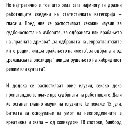
Но најтрагично е тоа што оваа сага најмногу ги дразни
работниците сведени на статистичката категорија –
гласачи. Пред нив се распостилаат секакви илузии за
судбоносноста на изборите, за одбраната или враќањето
на „правната држава“, „за одбраната на „евроатлантските
интеграции„ или „за враќањето на името“, за одбраната од
„режимската опозиција“ или „за рушењето на хибридниот
режим или хунтата“.
И додека се распостилаат овие илузии, секако дека
пропагандно се плаче врз судбината на работниците. Дали
ќе останат главно имуни на илузиите ќе покаже 15 јули.
Битката за освојување на умот на неопределените е
креативна и скапа – од холивудски ТВ спотови, билборд