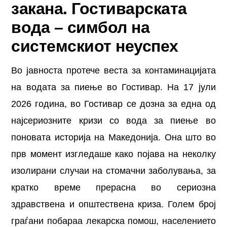
закана. Гостиварската
вода – симбол на
системскиот неуспех
Во јавноста протече веста за контаминацијата
на водата за пиење во Гостивар. На 17 јули
2026 година, во Гостивар се дозна за една од
најсериозните кризи со вода за пиење во
поновата историја на Македонија. Она што во
прв момент изгледаше како појава на неколку
изолирани случаи на стомачни заболувања, за
кратко време прерасна во сериозна
здравствена и општествена криза. Голем број
граѓани побараа лекарска помош, населението