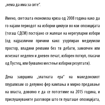
„нема да има за сите“.
Имено, светската економска криза од 2008 година како да
го најави периодот на изборни циклуси во кои опозицијата
(тогаш СДСМ) постојано се жалеше на нерегуларни избори
(од најразлични причини како: узурпиран медиумски
простор, владини реклами без тв дебати, замолчен или
исчезнат неделен и дневен печат, изборен поткуп, гласачи
од Пустец, или буквално местење изборни резултати).
Дека завршила „златната ера“ на македонскиот
плурализам со делумно фер кампања и мирно предавање
на власта, доволно е да се потсетиме на 2015 година, и
прислушкуваните разговори што ги пушташе опозицијата,