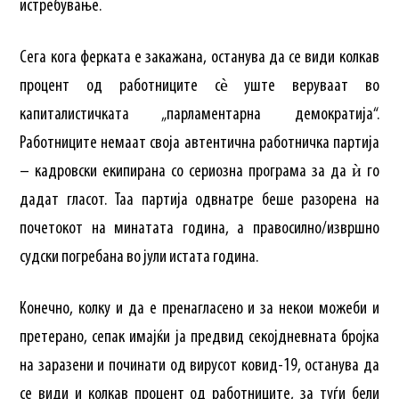
истребување.
Сега кога ферката е закажана, останува да се види колкав
процент од работниците сѐ уште веруваат во
капиталистичката „парламентарна демократија“.
Работниците немаат своја автентична работничка партија
– кадровски екипирана со сериозна програма за да ѝ го
дадат гласот. Таа партија одвнатре беше разорена на
почетокот на минатата година, а правосилно/извршно
судски погребана во јули истата година.
Конечно, колку и да е пренагласено и за некои можеби и
претерано, сепак имајќи ја предвид секојдневната бројка
на заразени и починати од вирусот ковид-19, останува да
се види и колкав процент од работниците, за туѓи бели