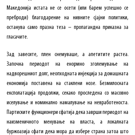
Македонија истата не се осети (или барем успешно се
преброди) благодарение на нивните сјајни политики,
останува само празна теза – пропагандна приказна за
гласачите.
Зад завесите, плен снемуваше, а апетитите растеа.
Започна периодот на енормно зголемување на
надворешниот долг, неопходната инјекција за домашната
економија поставена на стаклени нозе. Безмилосната
експолатација продолжи, секако проследена со масовно
иселување и номинално намалување на невработеноста.
Партиските функционери сфатија дека заврши периодот на
наизменичното менување на власта, а локалната
буржоазија сфати дека мора да избере страна затоа што