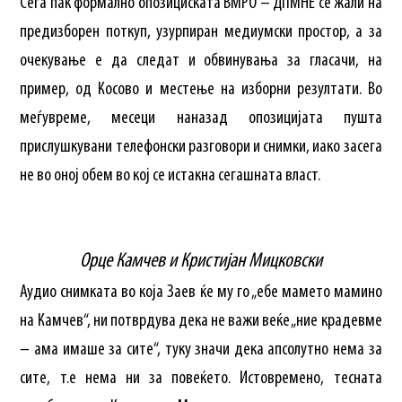
Сега пак формално опозициската ВМРО – ДПМНЕ се жали на
предизборен поткуп, узурпиран медиумски простор, а за
очекување е да следат и обвинувања за гласачи, на
пример, од Косово и местење на изборни резултати. Во
меѓувреме, месеци наназад опозицијата пушта
прислушкувани телефонски разговори и снимки, иако засега
не во оној обем во кој се истакна сегашната власт.
Орце Камчев и Кристијан Мицковски
Аудио снимката во која Заев ќе му го „ебе мамето мамино
на Камчев“, ни потврдува дека не важи веќе „ние крадевме
– ама имаше за сите“, туку значи дека апсолутно нема за
сите, т.е нема ни за повеќето. Истовремено, тесната