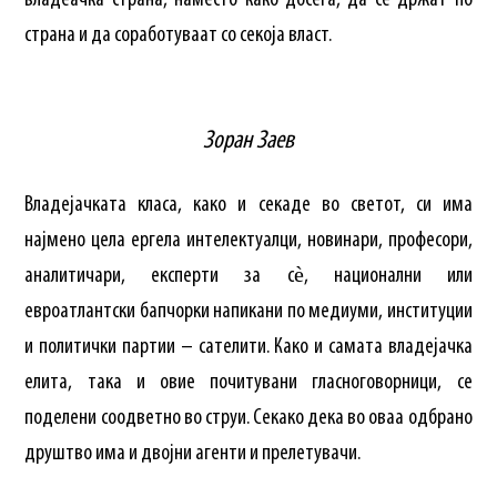
владеачка страна, наместо како досега, да се држат по
страна и да соработуваат со секоја власт.
Зоран Заев
Владејачката класа, како и секаде во светот, си има
најмено цела ергела интелектуалци, новинари, професори,
аналитичари, експерти за сѐ, национални или
евроатлантски бапчорки напикани по медиуми, институции
и политички партии – сателити. Како и самата владејачка
елита, така и овие почитувани гласноговорници, се
поделени соодветно во струи. Секако дека во оваа одбрано
друштво има и двојни агенти и прелетувачи.