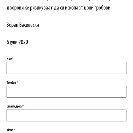
дворови ќе ризикуваат да си ископаат црни гробови.
Зоран Василески
6 јули 2020
Име
*
Телефон
*
Еmail адреса
*
Место
*