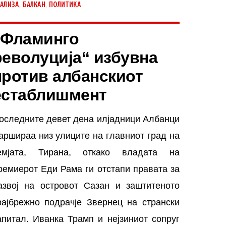
,
,
АЛИЗА
БАЛКАН
ПОЛИТИКА
„Фламинго
револуција“ избувна
против албанскиот
естаблишмент
оследните девет дена илјадници Албанци
аршираа низ улиците на главниот град на
емјата, Тирана, откако владата на
ремиерот Еди Рама ги отстапи правата за
азвој на островот Сазан и заштитеното
рајбрежно подрачје Звернец на странски
апитал. Иванка Трамп и нејзиниот сопруг