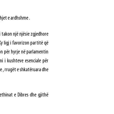
dhjet e ardhshme .
i takon një njësie zgjedhore
y ligj i favorizon partitë që
on për hyrje në parlamentin
mi i kushteve esenciale për
e , rrugët e shkatëruara dhe
thinat e Dibres dhe gjithë