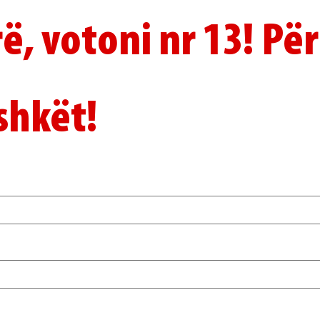
, votoni nr 13! Për
shkët!