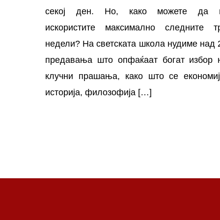
секој ден. Но, како можете да 
искористите максимално следните т
недели? На светската школа нудиме над 
предавања што опфаќаат богат избор 
клучни прашања, како што се економиј
историја, филозофија […]