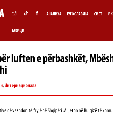
АНАЛИЗА
ЈУГОСЛАВИЈА
СВЕТ
РК
ЈАЗИЦИ
ër luften e përbashkët, Mbësh
hi
ан
,
Интернационала
tive që vazhdon të fryјë në Shqipëri .Ai jeton në Bulqizë të kom