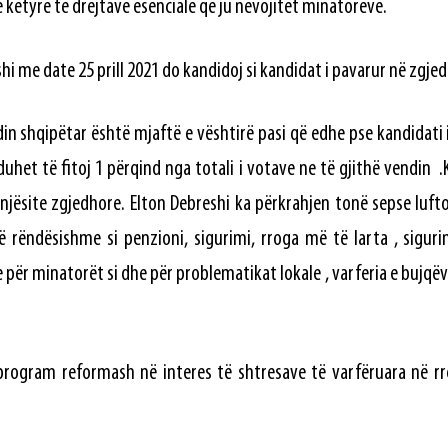
 këtyre të drejtave esenciale që ju nevojitet minatoreve.
hi me date 25 prill 2021 do kandidoj si kandidat i pavarur në zgje
in shqipëtar është mjaftë e vështirë pasi që edhe pse kandidati 
 duhet të fitoj 1 përqind nga totali i votave ne të gjithë vendin .K
 njësite zgjedhore. Elton Debreshi ka përkrahjen tonë sepse luft
 rëndësishme si penzioni, sigurimi, rroga më të larta , siguri
për minatorët si dhe për problematikat lokale , varferia e bujqëv
.
program reformash në interes të shtresave të varfëruara në rre