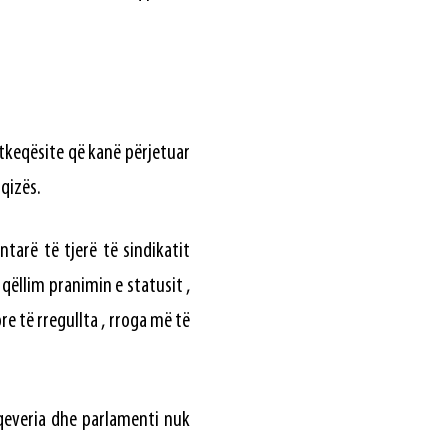
atkeqësite që kanë përjetuar
qizës.
arë të tjerë të sindikatit
qëllim pranimin e statusit ,
 të rregullta , rroga më të
 qeveria dhe parlamenti nuk