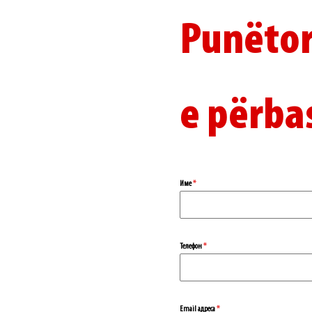
Punëtorë
e përba
Име
*
Телефон
*
Еmail адреса
*