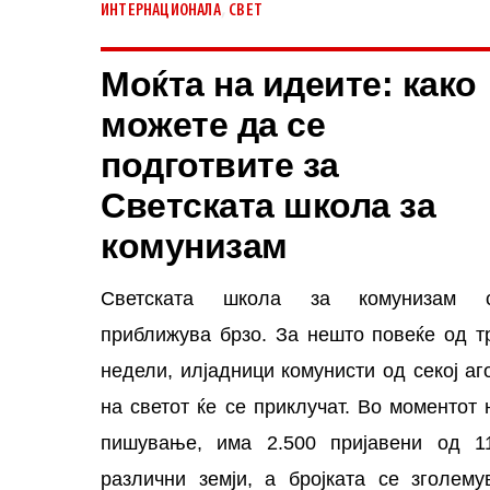
,
ИНТЕРНАЦИОНАЛА
СВЕТ
Моќта на идеите: како
можете да се
подготвите за
Светската школа за
комунизам
Светската школа за комунизам 
приближува брзо. За нешто повеќе од т
недели, илјадници комунисти од секој аг
на светот ќе се приклучат. Во моментот 
пишување, има 2.500 пријавени од 1
различни земји, а бројката се зголему