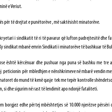
inë e Veriut.
tës për të drejtat e punëtorëve , më saktësisht minatorëve.
kryetari i sindikatit të ri të pavarur që lufton padrejtesitë dhe f
y sindikat mbanë emrin Sindikati i minatorëve të bashkuar të Bul
pse është kërcënuar dhe pushuar nga puna së bashku me tre ant
loj peticionin për mbledhjen e nënshkrimeve në mbarë vendin me 
natoret do mund të kenë qasje tek me tepër kontrolle shëndetsore
on, si dhe sigurim në rast të lendimit apo ndonjë fataliteti.
stem borgjez edhe përtej mbështetjes së 10.000 njerëzve përsëri