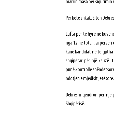
marrin masa për sigurimin e
Për këtë shkak, Elton Debres
Lufta për të hyrë në kuvend
nga 12 në total , ai përseri
kanë kandidat në të gjitha
shqipëtar për një kauzë të
punë,kontrolle shëndetsore 
ndotjen e mjedisit jetësore
Debreshi qëndron për një 
Shqipërisë.