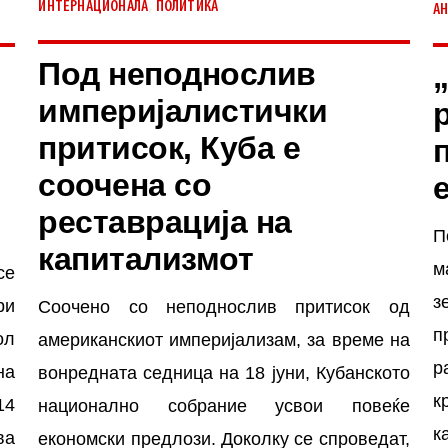
,
ИНТЕРНАЦИОНАЛА
ПОЛИТИКА
АН
Под неподнослив
империјалистички
притисок, Куба е
соочена со
реставрација на
П
капитализмот
м
се
з
ри
Соочено со неподнослив притисок од
п
ол
американскиот империјализам, за време на
р
на
вонредната седница на 18 јуни, Кубанското
к
14
национално собрание усвои повеќе
к
ва
економски предлози. Доколку се спроведат,