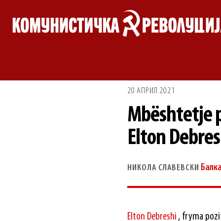
Skip
to
content
20 АПРИЛ 2021
Mbështetje p
Elton Debres
Балк
НИКОЛА СЛАВЕВСКИ
Еlton Debreshi
, fryma pozi