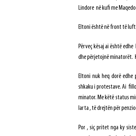
Lindore në kufi me Maqedon
Eltoni është në front të luf
Përveç kësaj ai është edhe 
dhe përjetojnë minatorët. K
Eltoni nuk heq dorë edhe 
shkaku i protestave. Ai fil
minator. Me këtë status mi
larta , të drejtën për penzi
Por , siç pritet nga ky si