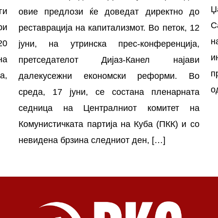
Џ
ги
овие предлози ќе доведат директно до
С
ри
реставрација на капитализмот. Во петок, 12
н
20
јуни, на утринска прес-конференција,
и
на
претседателот Дијаз-Канел најави
п
а,
далекусежни економски реформи. Во
о
среда, 17 јуни, се состана пленарната
седница на Централниот комитет на
Комунистичката партија на Куба (ПКК) и со
невидена брзина следниот ден, […]