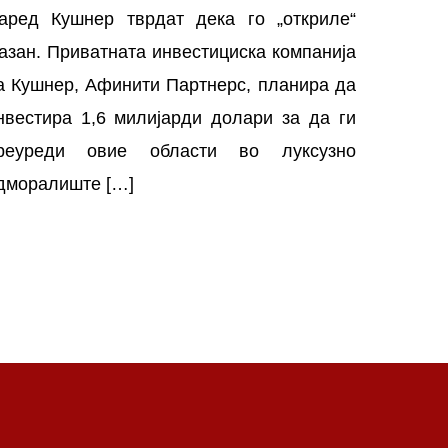
аред Кушнер тврдат дека го „откриле“
азан. Приватната инвестициска компанија
а Кушнер, Афинити Партнерс, планира да
нвестира 1,6 милијарди долари за да ги
реуреди овие области во луксузно
дморалиште […]