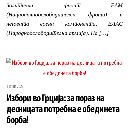
политички фронт ЕАМ
(Националноослободителен фронт) и
неговата воена компонента, ЕЛАС
(Народноослободителна армија). На […]
1 ЈУНИ 2023
Избори во Грција: за пораз на
десницата потребна е обединета
борба!