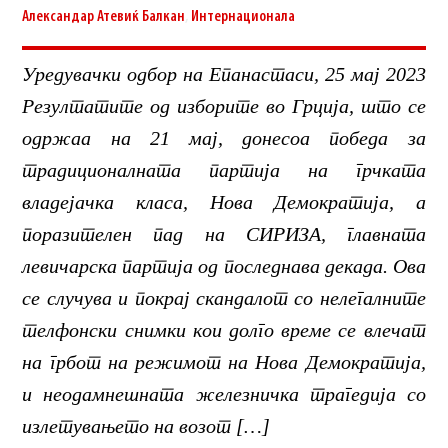
Александар Атевиќ
Балкан
,
Интернационала
Уредувачки одбор на Епанастаси, 25 мај 2023
Резултатите од изборите во Грција, што се
одржаа на 21 мај, донесоа победа за
традиционалната партија на грчката
владејачка класа, Нова Демократија, а
поразителен пад на СИРИЗА, главната
левичарска партија од последнава декада. Ова
се случува и покрај скандалот со нелегалните
телфонски снимки кои долго време се влечат
на грбот на режимот на Нова Демократија,
и неодамнешната железничка трагедија со
излетувањето на возот […]