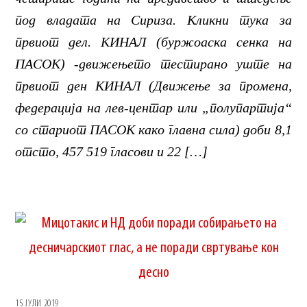
под владата на Сириза. Кликни тука за
првиот дел. КИНАЛ (буржоаска сенка на
ПАСОК) -движењето тестирано уште на
првиот ден КИНАЛ (Движење за промена,
федерација на лев-центар или „полупартија“
со стариот ПАСОК како главна сила) доби 8,1
отсто, 457 519 гласови и 22 […]
15 ЈУЛИ 2019