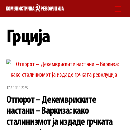
Skip
Men
to
content
Грција
17 АПРИЛ 2025
Отпорот – Декемвриските
настани – Варкиза: како
сталинизмот ја издаде грчката