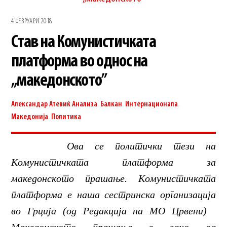
4 ФЕВРУАРИ 2018
Став на Комунистичката
платформа во однос на
„македонското”
Александар Атевиќ
Анализа
,
Балкан
,
Интернационала
,
Македонија
,
Политика
Ова се политички тези на
Комунистичката платформа за
македонското прашање. Комунистичката
платформа е наша сестринска организација
во Грција (од Редакција на МО Црвени)