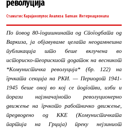
револуција
Стаматис Карајанопулос
Анализа
,
Балкан
,
Интернационала
По повод 80-годишнината од Спогодбата од
Варкиза, ја објавуваме целата неодамнешна
публикација што беше вклучена во
историско-теорискиот додаток на весникот
*Комунистичка револуција* (бр. 122) на
грчката секција на РКИ. — Периодот 1941-
1945 беше оној во кој се подготви, изби и
порази најзначајното револуционерно
движење на грчкото работничко движење,
предводено од ККЕ (Комунистичката
партија на Грција) преку нејзиниот