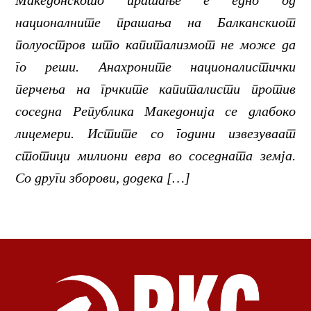
Македонското прашање е едно од
националните прашања на Балканскиот
полуостров што капитализмот не може да
го реши. Анахроните националистички
перчења на грчките капиталисти против
соседна Република Македонија се длабоко
лицемери. Истите со години извезуваат
стотици милиони евра во соседната земја.
Со други зборови, додека […]