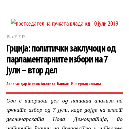
15 ЈУЛИ 2019
Грција: политички заклучоци од
парламентарните избори на 7
јули – втор дел
Александар Атевиќ
Анализа
,
Балкан
,
Интернационала
Ова е вториот дел од нашата анализа на
грчките избор од 7 јули, каде дојде на власт
десничарската Нова Демократија, по
четирите години на предавство и штедење