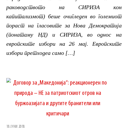
раководството на СИРИЗА кон
капитализмот) беше очигледен во големиот
пораст на гласовите за Нова Демократија
(понатаму НД) и СИРИЗА, во однос на
европските избори на 26 мај. Европските
избори претходеа само […]
18 ЈУНИ 2018