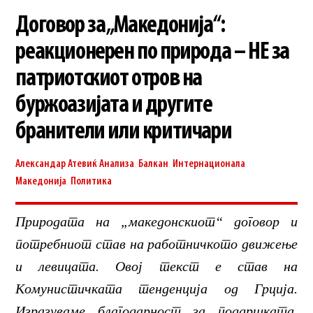
Договор за „Македонија“:
реакционерен по природа – НЕ за
патриотскиот отров на
буржоазијата и другите
бранители или критичари
Александар Атевиќ
Анализа
,
Балкан
,
Интернационала
,
Македонија
,
Политика
Природата на „македонскиот“ договор и
потребниот став на работничкото движење
и левицата. Овој текст е став на
Комунистичката тенденција од Грција.
Изразуваме благодарност за поддршката.