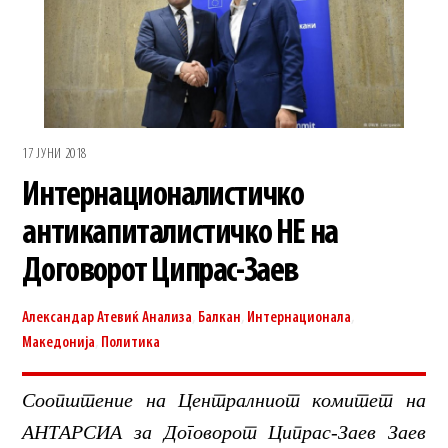
17 ЈУНИ 2018
Интернационалистичко
антикапиталистичко НЕ на
Договорот Ципрас-Заев
Александар Атевиќ
Анализа
,
Балкан
,
Интернационала
,
Македонија
,
Политика
Соопштение на Централниот комитет на
АНТАРСИА за Договорот Ципрас-Заев Заев