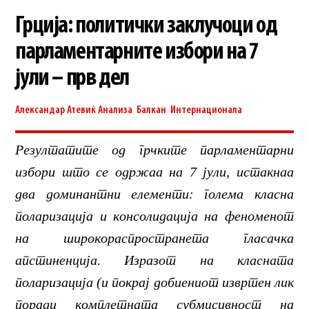
Грција: политички заклучоци од
парламентарните избори на 7
јули – прв дел
Александар Атевиќ
Анализа
,
Балкан
,
Интернационала
Резултатите од грчките парламентарни
избори што се одржаа на 7 јули, истакнаа
два доминантни елементи: голема класна
поларизација и консолидација на феноменот
на широкораспространета гласачка
апстиненција. Изразот на класната
поларизација (и покрај добиениот извртен лик
поради комплетната субмисивност на