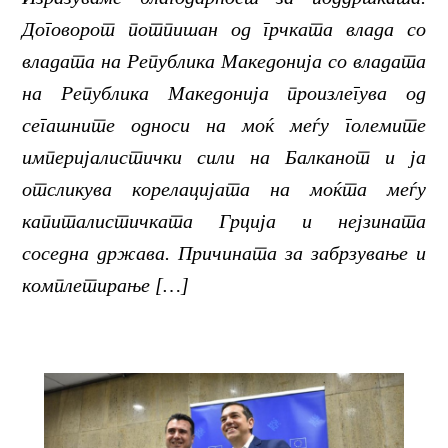
Договорот потпишан од грчката влада со
владата на Република Македонија со владата
на Република Македонија произлегува од
сегашните односи на моќ меѓу големите
империјалистички сили на Балканот и ја
отсликува корелацијата на моќта меѓу
капиталистичката Грција и нејзината
соседна држава. Причината за забрзување и
комплетирање […]