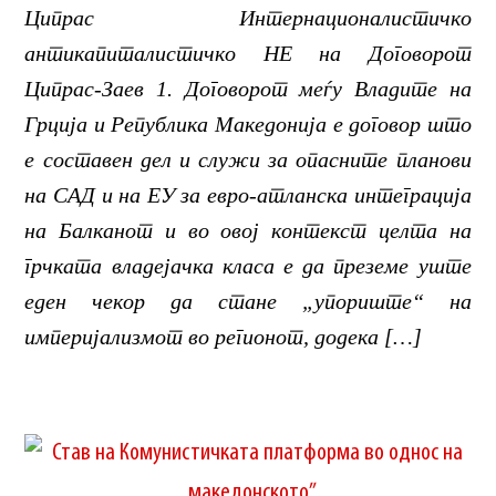
Ципрас Интернационалистичко
антикапиталистичко НЕ на Договорот
Ципрас-Заев 1. Договорот меѓу Владите на
Грција и Република Македонија е договор што
е составен дел и служи за опасните планови
на САД и на ЕУ за евро-атланска интеграција
на Балканот и во овој контекст целта на
грчката владејачка класа е да преземе уште
еден чекор да стане „упориште“ на
империјализмот во регионот, додека […]