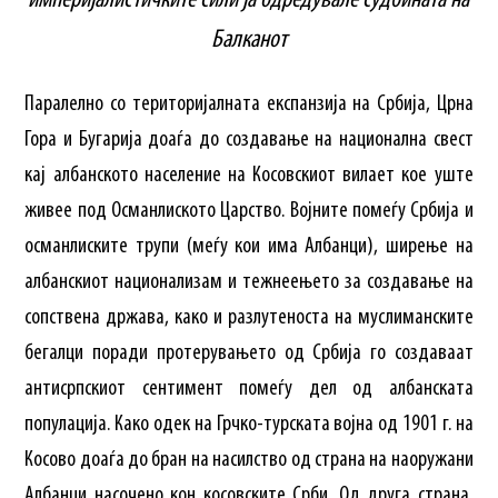
империјалистичките сили ја одредувале судбината на
Балканот
Паралелно со територијалната експанзија на Србија, Црна
Гора и Бугарија доаѓа до создавање на национална свест
кај албанското население на Косовскиот вилает кое уште
живее под Османлиското Царство. Војните помеѓу Србија и
османлиските трупи (меѓу кои има Албанци), ширење на
албанскиот национализам и тежнеењето за создавање на
сопствена држава, како и разлутеноста на муслиманските
бегалци поради протерувањето од Србија го создаваат
антисрпскиот сентимент помеѓу дел од албанската
популација. Како одек на Грчко-турската војна од 1901 г. на
Косово доаѓа до бран на насилство од страна на наоружани
Албанци насочено кон косовските Срби. Од друга страна,