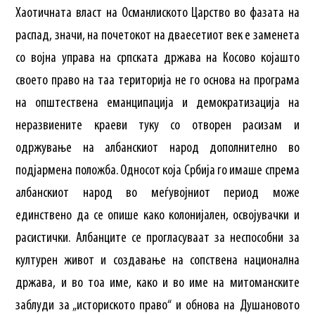
Хаотичната власт на Османлиското Царство во фазата на
распад, значи, на почетокот на дваесетиот век е заменета
со војна управа на српската држава на Косово којашто
своето право на таа територија не го основа на програма
на општествена еманципација и демократизација на
неразвиените краеви туку со отворен расизам и
одржување на албанскиот народ дополнително во
подјармена положба. Односот која Србија го имаше спрема
албанскиот народ во меѓувојниот период може
единствено да се опише како колонијален, освојувачки и
расистички. Албанците се прогласуваат за неспособни за
културен живот и создавање на сопствена национална
држава, и во тоа име, како и во име на митоманските
заблуди за „историското право“ и обнова на Душановото