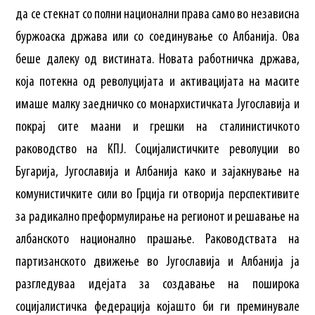
да се стекнат со полни национални права само во независна
буржоаска држава или со соединување со Албанија. Ова
беше далеку од вистината. Новата работничка држава,
која потекна од револуцијата и активацијата на масите
имаше малку заедничко со монархистичката Југославија и
покрај сите маани и грешки на сталинистичкото
раководство на КПЈ. Социјалистичките револуции во
Бугарија, Југославија и Албанија како и зајакнување на
комунистичките сили во Грција ги отворија перспективите
за радикално преформулирање на регионот и решавање на
албанското национално прашање. Раководствата на
партизанското движење во Југославија и Албанија ја
разгледуваа идејата за создавање на поширока
социјалистичка федерација којашто би ги преминувале