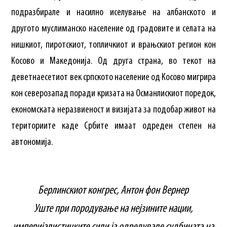
подразбирале и насилно иселување на албанското и
другото муслиманско население од градовите и селата на
нишкиот, пиротскиот, топличкиот и врањскиот регион кон
Косово и Македонија. Од друга страна, во текот на
деветнаесетиот век српското население од Косово мигрира
кон северозапад поради кризата на Османлискиот поредок,
економската неразвиеност и визијата за подобар живот на
териториите каде Србите имаат одреден степен на
автономија.
Берлинскиот конгрес, Антон фон Вернер
Уште при породување на нејзините нации,