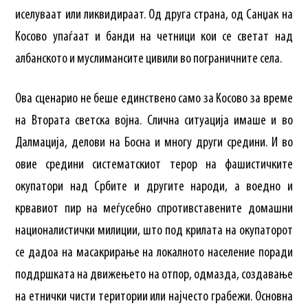
иселуваат или ликвидираат. Од друга страна, од Санџак на
Косово упаѓаат и банди на четници кои се светат над
албанското и муслимансите цивили во пограничните села.
Ова сценарио не беше единствено само за Косово за време
на Втората светска војна. Слична ситуација имаше и во
Далмација, делови на Босна и многу други средини. И во
овие средини систематскиот терор на фашистичките
окупатори над Србите и другите народи, а воедно и
крвавиот пир на меѓусебно спротивставените домашни
националистички милиции, што под крилата на окупаторот
се дадоа на масакрирање на локалното население поради
поддршката на движењето на отпор, одмазда, создавање
на етнички чисти територии или најчесто грабежи. Основна