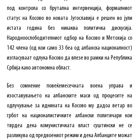
под контрола со брутална интервенција, формалниот
статус на Косово во новата Југославија е решен во јули
истата година без никаква политичка дискусија.
Народноослободителниот одбор на Косово и Метохија со
142 члена (од кои само 33 беа од албанска националност)
изгласуваат одлука Косово да влезе во рамки на Република
Србија како автономна област.
Без сомнение повеќемесечната воена управа и
изоставувањето на албанските маси од процесите на
одлучување за иднината на Косово му дадоа ветар во
грбот на националистичките албански политичари кои
тврдеа дека комунистичката власт суштински не се
разликува од предвоениот режим и дека Албанците можат