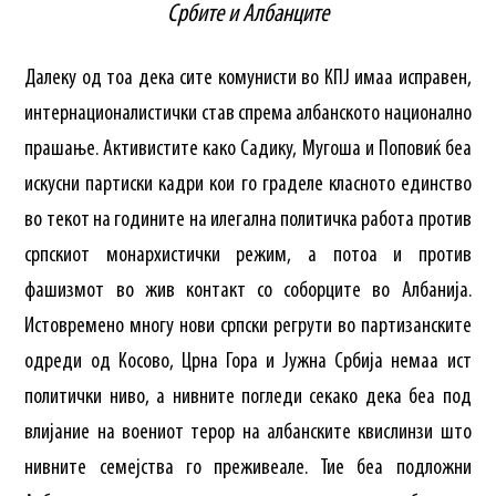
Србите и Албанците
Далеку од тоа дека сите комунисти во КПЈ имаа исправен,
интернационалистички став спрема албанското национално
прашање. Активистите како Садику, Мугоша и Поповиќ беа
искусни партиски кадри кои го граделе класното единство
во текот на годините на илегална политичка работа против
српскиот монархистички режим, а потоа и против
фашизмот во жив контакт со соборците во Албанија.
Истовремено многу нови српски регрути во партизанските
одреди од Косово, Црна Гора и Јужна Србија немаа ист
политички ниво, а нивните погледи секако дека беа под
влијание на воениот терор на албанските квислинзи што
нивните семејства го преживеале. Тие беа подложни