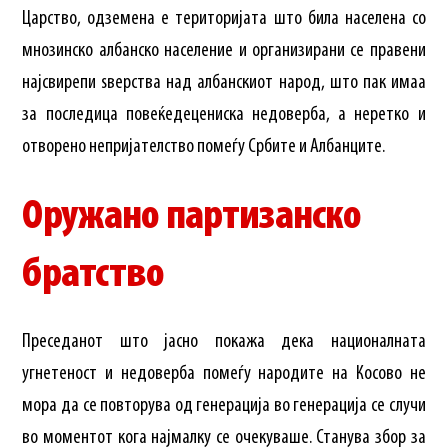
Царство, одземена е територијата што била населена со
мнозинско албанско население и организирани се правени
најсвирепи ѕверства над албанскиот народ, што пак имаа
за последица повеќедецениска недоверба, а неретко и
отворено непријателство помеѓу Србите и Албанците.
Оружано партизанско
братство
Преседанот што јасно покажа дека националната
угнетеност и недоверба помеѓу народите на Косово не
мора да се повторува од генерација во генерација се случи
во моментот кога најмалку се очекуваше. Станува збор за