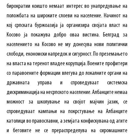
бирократии коишто немаат интерес во унапредување на
положбата на широките слоеви на население. Начинот на
кој српската буржоазија ја организира својата власт на
Косово ја покажува добро оваа вистина. Белград за
населението на Косово не му донесува нови политички
слободи, економски напредок и сигурност. По преземањето
на власта на теренот владее корупција. Воените профитери
со паравоените формации влегува до локалните органи на
државната управа и спроведуваат системска
дискриминација на несрпското население. Албанците немаа
можност за школување на својот мајчин јазик, се
спроведуваат кампањи на покрстување на Албанците
католици во православни, а земјата конфискувана од агите
и беговите не се прераспределува на сиромашните