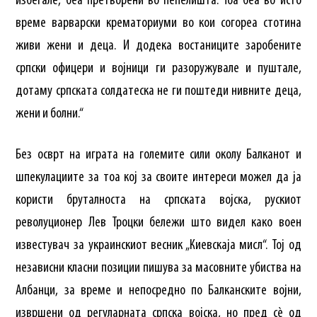
избегале, беа претворени во пепелишта. Тоа беа во исто
време варварски крематориуми во кои согореа стотина
живи жени и деца. И додека востаниците заробените
српски офицери и војници ги разоружувале и пуштале,
дотаму српската солдатеска не ги поштеди нивните деца,
жени и болни.“
Без осврт на играта на големите сили околу Балканот и
шпекулациите за тоа кој за своите интереси можел да ја
користи бруталноста на српската војска, рускиот
револуционер Лев Троцки бележи што видел како воен
известувач за украинскиот весник „Киевскаја мисл“. Тој од
независни класни позиции пишува за масовните убиства на
Албанци, за време и непосредно по Балканските војни,
извршени од регуларната српска војска, но пред сè од