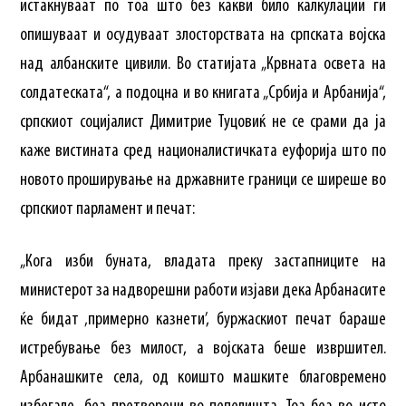
истакнуваат по тоа што без какви било калкулации ги
опишуваат и осудуваат злосторствата на српската војска
над албанските цивили. Во статијата „Крвната освета на
солдатеската“, а подоцна и во книгата „Србија и Арбанија“,
српскиот социјалист Димитрие Туцовиќ не се срами да ја
каже вистината сред националистичката еуфорија што по
новото проширување на државните граници се ширеше во
српскиот парламент и печат:
„Кога изби буната, владата преку застапниците на
министерот за надворешни работи изјави дека Арбанасите
ќе бидат ‚примерно казнети’, буржаскиот печат бараше
истребување без милост, а војската беше извршител.
Арбанашките села, од коишто машките благовремено