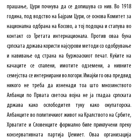
прашање, Цури почнува да се допишува со нив. Во 1918
година, под водство на Бајрам Цури, се основа Комитет за
национална одбрана на Косово, а тој подоцна и стапува во
контакт со Третата интернационала. Против оваа буна
српската држава користи најсурови методи со одобрување
и навивање од страна на буржоаскиот печат. Куќите на
качаците се спалени, имотите одземени, а нивните
семејства се интернирани во логори. Имајќи го ова предвид
никого не треба да изненади тоа што мнозинството
Албанци по Првата светска војна не ја гладаа српската
држава како ослободител туку како окупаторска.
Албанците во политичкиот живот на Кралството на Србите,
Хрватите и Словенците формално биле приклучени преку
конзервативната партија Џемиет. Оваа организација