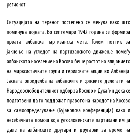
регионот.
Ситуацијата на теренот постепено се менува како што
поминува војната. Во септември 1942 година се формира
првата албанска партизанска чета. Голем поттик за
јакнење на угледот на партизанското движење помеѓу
албанското население на Косово беше растот на влијанието
на марксистичките групи и герилските акции во Албанија.
Јасната определба на албанските и српските делегати на
Народоослободителниот одбор за Косово и Дукаѓин дека се
подготвени да го поддржат правото на народот на Косово
за самоопределување (Бујановска конференција) како и
несебичната помош која југословенските партизани им ја
дале на албанските другари и другарки за време на