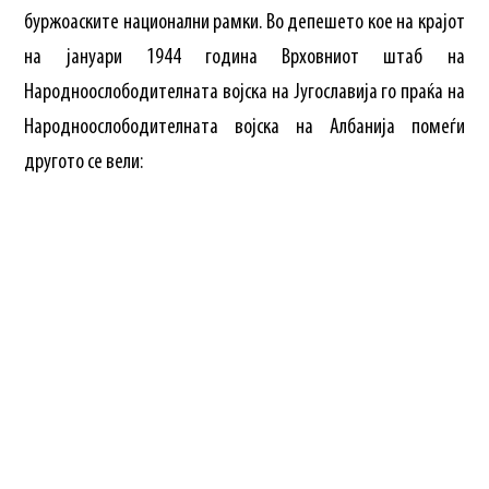
буржоаските национални рамки. Во депешето кое на крајот
на јануари 1944 година Врховниот штаб на
Народноослободителната војска на Југославија го праќа на
Народноослободителната војска на Албанија помеѓи
другото се вели: