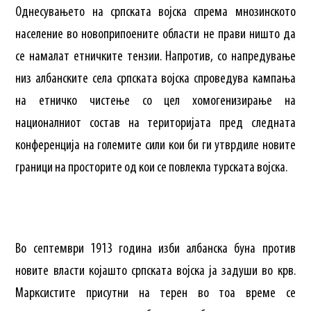
Однесувањето на српската војска спрема мнозинското
население во новоприпоените области не прави ништо да
се намалат етничките тензии. Напротив, со напредување
низ албанските села српската војска спроведува кампања
на етничко чистење со цел хомогенизирање на
националниот состав на територијата пред следната
конференција на големите сили кои би ги утврдиле новите
граници на просторите од кои се повлекла турската војска.
Во септември 1913 година изби албанска буна против
новите власти којашто српската војска ја задуши во крв.
Марксистите присутни на терен во тоа време се