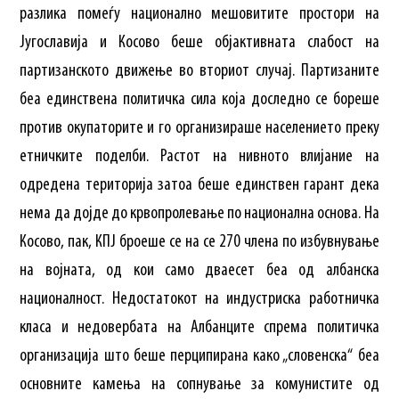
разлика помеѓу национално мешовитите простори на
Југославија и Косово беше објактивната слабост на
партизанското движење во вториот случај. Партизаните
беа единствена политичка сила која доследно се бореше
против окупаторите и го организираше населението преку
етничките поделби. Растот на нивното влијание на
одредена територија затоа беше единствен гарант дека
нема да дојде до крвопролевање по национална основа. На
Косово, пак, КПЈ броеше се на се 270 члена по избувнување
на војната, од кои само дваесет беа од албанска
националност. Недостатокот на индустриска работничка
класа и недовербата на Албанците спрема политичка
организација што беше перципирана како „словенска“ беа
основните камења на сопнување за комунистите од