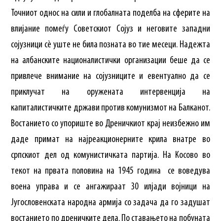
Точниот однос на сили и глобалната поделба на сферите на
влијание помеѓу Советскиот Сојуз и неговите западни
сојузници сè уште не била позната во тие месеци. Надежта
на албанските националистички организации беше да се
привлече внимание на сојузниците и евентуално да се
приклучат на оружената интервенција на
капиталистичките држави против комунизмот на Балканот.
Востанието со упориште во Дреничкиот крај неизбежно им
даде примат на најреакционерните крила внатре во
српскиот дел од комунистичката партија. На Косово во
текот на првата половина на 1945 година се воведува
воена управа и се ангажираат 30 илјади војници на
Југословенската народна армија со задача да го задушат
востанието по дреничките дела. По ставањето на побуната