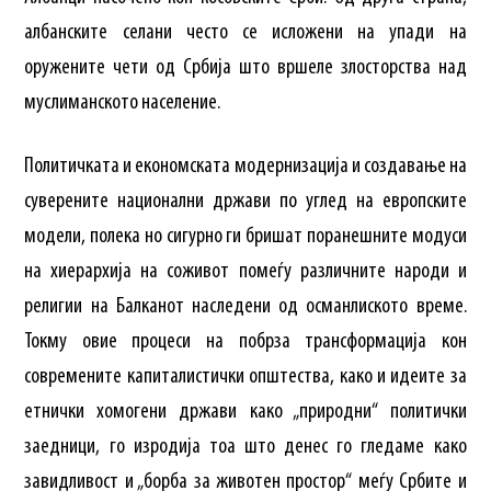
албанските селани често се исложени на упади на
оружените чети од Србија што вршеле злосторства над
муслиманското население.
Политичката и економската модернизација и создавање на
суверените национални држави по углед на европските
модели, полека но сигурно ги бришат поранешните модуси
на хиерархија на соживот помеѓу различните народи и
религии на Балканот наследени од османлиското време.
Токму овие процеси на побрза трансформација кон
современите капиталистички општества, како и идеите за
етнички хомогени држави како „природни“ политички
заедници, го изродија тоа што денес го гледаме како
завидливост и „борба за животен простор“ меѓу Србите и