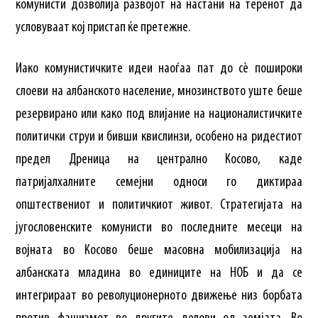
комунисти дозволија развојот на настани на теренот да
условуваат кој пристап ќе претежне.
Иако комунистичките идеи наоѓаа пат до сè пошироки
слоеви на албанското население, мнозинството уште беше
резервирано или како под влијание на националистичките
политички струи и бивши квислинзи, особено на ридестиот
предел Дреница на централно Косово, каде
патријалхалните семејни односи го диктираа
општествениот и политичкиот живот. Стратегијата на
југословенските комунисти во последните месеци на
војната во Косово беше масовна мобилизација на
албанската младина во единиците на НОБ и да се
интегрираат во револуционерното движење низ борбата