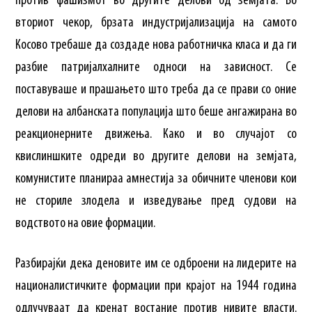
против фашизмот во другите делови од земјата. Во
вториот чекор, брзата индустријализација на самото
Косово требаше да создаде нова работничка класа и да ги
разбие патријалхалните односи на зависност. Се
поставуваше и прашањето што треба да се прави со оние
делови на албанската популација што беше ангажирана во
реакционерните движења. Како и во случајот со
квислиншките одреди во другите делови на земјата,
комунистите планираа амнестија за обичните членови кои
не сториле злодела и изведување пред судови на
водството на овие формации.
Разбирајќи дека деновите им се одброени на лидерите на
националистичките формации при крајот на 1944 година
одлучуваат да кренат востание против нивите власти.