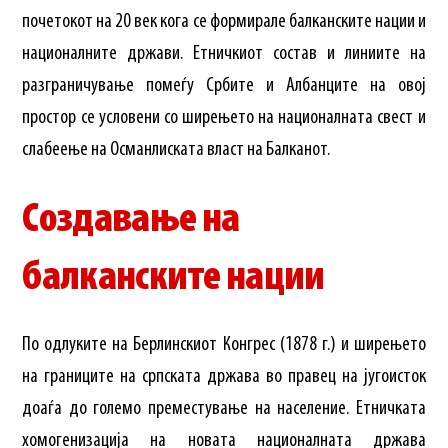
почетокот на 20 век кога се формирале балканските нации и
националните држави. Етничкиот состав и линиите на
разграничување помеѓу Србите и Албанците на овој
простор се условени со ширењето на националната свест и
слабеење на Османлиската власт на Балканот.
Создавање на
балканските нации
По одлуките на Берлинскиот Конгрес (1878 г.) и ширењето
на границите на српската држава во правец на југоисток
доаѓа до големо преместување на население. Етничката
хомогенизација на новата националната држава