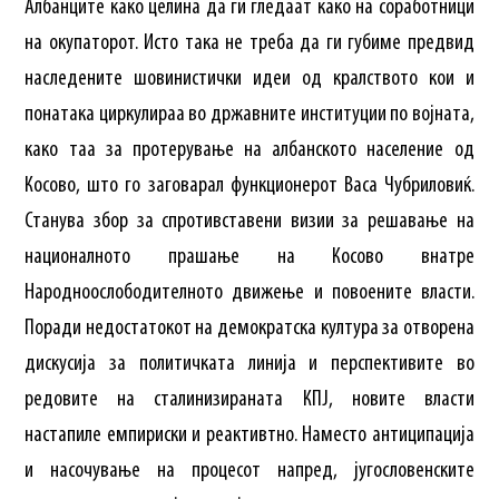
Албанците како целина да ги гледаат како на соработници
на окупаторот. Исто така не треба да ги губиме предвид
наследените шовинистички идеи од кралството кои и
понатака циркулираа во државните институции по војната,
како таа за протерување на албанското население од
Косово, што го заговарал функционерот Васа Чубриловиќ.
Станува збор за спротивставени визии за решавање на
националното прашање на Косово внатре
Народноослободителното движење и повоените власти.
Поради недостатокот на демократска култура за отворена
дискусија за политичката линија и перспективите во
редовите на сталинизираната КПЈ, новите власти
настапиле емпириски и реактивтно. Наместо антиципација
и насочување на процесот напред, југословенските