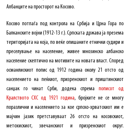
Албанците на просторот на Косово.
Косово потпаѓа под контрола на Србија и Црна Гора по
Балканските војни (1912-13 г.). Српската држава ја презема
територијата на која, по веќе опишаните етнички судири и
преселување на население, живее мнозинско албанско
население скептично на мотивите на новата власт. Според
османлискиот попис од 1912 година околу 21 отсто од
населението на пеќкиот, призренскиот и приштинскиот
санџак го чинат Срби, додека спрема
пописот од
Кралството СХС од 1921 година
, бројките не се многу
поразлични и населението за кое српско-хрватскиот им е
мајчин јазик претставуваат 26 отсто на косовскиот,
метохискиот, звечанскиот и призренскиот округ.