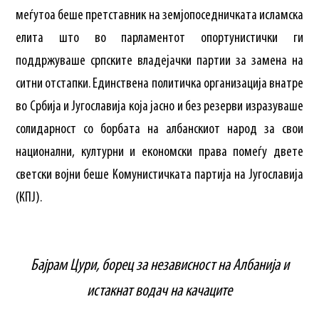
меѓутоа беше претставник на земјопоседничката исламска
елита што во парламентот опортунистички ги
поддржуваше српските владејачки партии за замена на
ситни отстапки. Единствена политичка организација внатре
во Србија и Југославија која јасно и без резерви изразуваше
солидарност со борбата на албанскиот народ за свои
национални, културни и економски права помеѓу двете
светски војни беше Комунистичката партија на Југославија
(КПЈ).
Бајрам Цури, борец за независност на Албанија и
истакнат водач на качаците