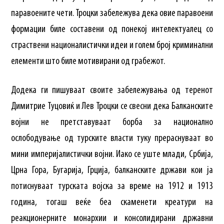
паравоените чети. Троцки забележува дека овие паравоени
формации биле составени од понекој интелектуалец со
страствени националистички идеи и голем број криминални
елементи што биле мотивирани од грабежот.
Додека ги пишуваат своите забележувања од теренот
Димитрие Туцовиќ и Лев Троцки се свесни дека Балканските
војни не претставуваат борба за национално
ослободување од турските власти туку прераснуваат во
мини империјалистички војни. Иако се уште млади, Србија,
Црна Гора, Бугарија, Грција, балканските држави кои ја
потиснуваат турската војска за време на 1912 и 1913
година, тогаш веќе беа скаменети креатури на
реакционерните монархии и консолидирани државни