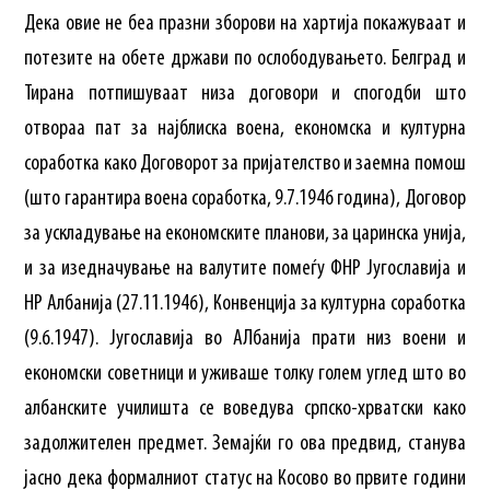
Дека овие не беа празни зборови на хартија покажуваат и
потезите на обете држави по ослободувањето. Белград и
Тирана потпишуваат низа договори и спогодби што
отвораа пат за најблиска воена, економска и културна
соработка како Договорот за пријателство и заемна помош
(што гарантира воена соработка, 9.7.1946 година), Договор
за ускладување на економските планови, за царинска унија,
и за изедначување на валутите помеѓу ФНР Југославија и
НР Албанија (27.11.1946), Конвенција за културна соработка
(9.6.1947). Југославија во АЛбанија прати низ воени и
економски советници и уживаше толку голем углед што во
албанските училишта се воведува српско-хрватски како
задолжителен предмет. Земајќи го ова предвид, станува
јасно дека формалниот статус на Косово во првите години