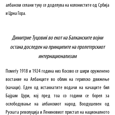
албански селани туку се доделува на колонистите од Србија
и Црна Гора.
Димитрие Туцовиќ во екот на Балканските војни
остана доследен на принципите на пролетерскиот
интернационализам
Помеѓу 1918 и 1924 година низ Косово се шири оруженено
востание на Албанците во облик на герилско движење
(качаци). Еден од истакнатите водачи на качаците бил
Бајрам Цури, кој пред тоа со години се борел за
ослободување на албанскиот народ. Воодушевен од
Руската револуција и Лениновиот пристап на националното