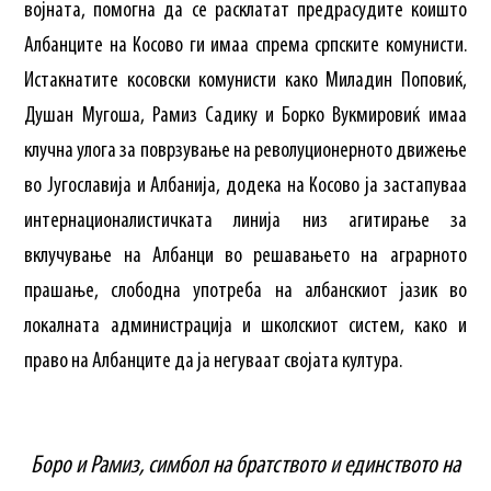
војната, помогна да се расклатат предрасудите коишто
Албанците на Косово ги имаа спрема српските комунисти.
Истакнатите косовски комунисти како Миладин Поповиќ,
Душан Мугоша, Рамиз Садику и Борко Вукмировиќ имаа
клучна улога за поврзување на револуционерното движење
во Југославија и Албанија, додека на Косово ја застапуваа
интернационалистичката линија низ агитирање за
вклучување на Албанци во решавањето на аграрното
прашање, слободна употреба на албанскиот јазик во
локалната администрација и школскиот систем, како и
право на Албанците да ја негуваат својата култура.
Боро и Рамиз, симбол на братството и единството на