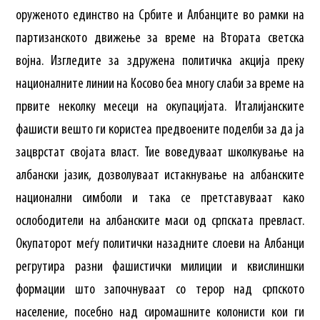
оруженото единство на Србите и Албанците во рамки на
партизанското движење за време на Втората светска
војна. Изгледите за здружена политичка акција преку
националните линии на Косово беа многу слаби за време на
првите неколку месеци на окупацијата. Италијанските
фашисти вешто ги користеа предвоените поделби за да ја
зацврстат својата власт. Тие воведуваат школкување на
албански јазик, дозволуваат истакнување на албанските
национални симболи и така се претставуваат како
ослободители на албанските маси од српската превласт.
Окупаторот меѓу политички назадните слоеви на Албанци
регрутира разни фашистички милиции и квислиншки
формации што започнуваат со терор над српското
население, посебно над сиромашните колонисти кои ги