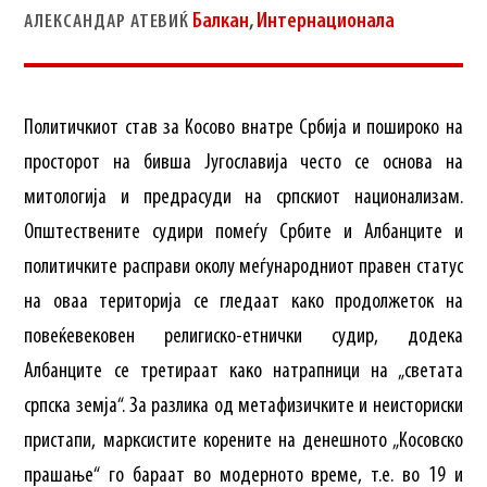
Балкан
,
Интернационала
АЛЕКСАНДАР АТЕВИЌ
Политичкиот став за Косово внатре Србија и пошироко на
просторот на бивша Југославија често се основа на
митологија и предрасуди на српскиот национализам.
Општествените судири помеѓу Србите и Албанците и
политичките расправи околу меѓународниот правен статус
на оваа територија се гледаат како продолжеток на
повеќевековен религиско-етнички судир, додека
Албанците се третираат како натрапници на „светата
српска земја“. За разлика од метафизичките и неисториски
пристапи, марксистите корените на денешното „Косовско
прашање“ го бараат во модерното време, т.е. во 19 и