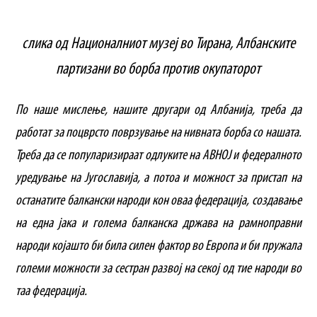
слика од Националниот музеј во Тирана, Албанските
партизани во борба против окупаторот
По наше мислење, нашите другари од Албанија, треба да
работат за поцврсто поврзување на нивната борба со нашата.
Треба да се популаризираат одлуките на АВНОЈ и федералното
уредување на Југославија, а потоа и можност за пристап на
останатите балкански народи кон оваа федерација, создавање
на една јака и голема балканска држава на рамноправни
народи којашто би била силен фактор во Европа и би пружала
големи можности за сестран развој на секој од тие народи во
таа федерација.