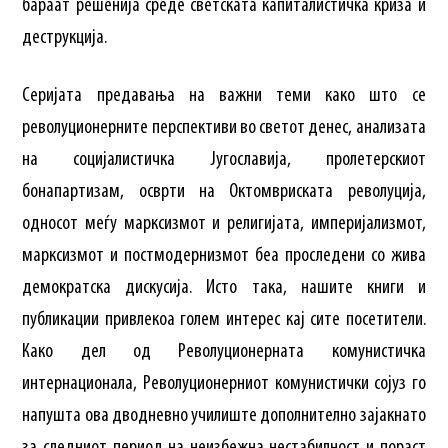
бараат решенија среде светската капиталистичка криза и
деструкција.
Серијата предавања на важни теми како што се
револуционерните перспективи во светот денес, анализата
на социјалистичка Југославија, пролетерскиот
бонапартизам, осврти на Октомвриската револуција,
односот меѓу марксизмот и религијата, империјализмот,
марксизмот и постмодернизмот беа проследени со жива
демократска дискусија. Исто така, нашите книги и
публикации привлекоа голем интерес кај сите посетители.
Како дел од Револуционерната комунистичка
интернационала, Револуционерниот комунистички сојуз го
напушта ова дводневно училиште дополнително зајакнато