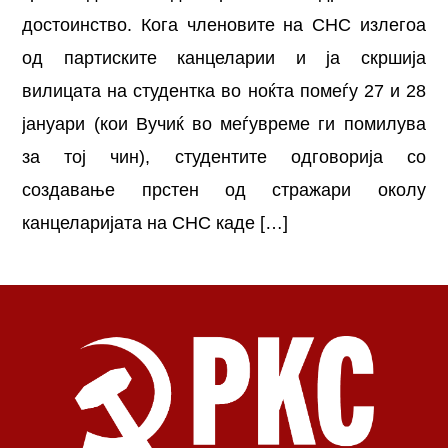
достоинство. Кога членовите на СНС излегоа
од партиските канцеларии и ја скршија
вилицата на студентка во ноќта помеѓу 27 и 28
јануари (кои Вучиќ во меѓувреме ги помилува
за тој чин), студентите одговорија со
создавање прстен од стражари околу
канцеларијата на СНС каде […]