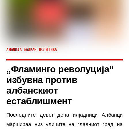
,
,
АНАЛИЗА
БАЛКАН
ПОЛИТИКА
„Фламинго револуција“
избувна против
албанскиот
естаблишмент
Последните девет дена илјадници Албанци
маршираа низ улиците на главниот град на