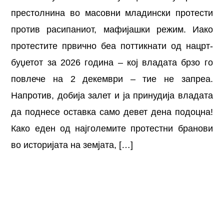
престолнина во масовни младински протести
против расипаниот, мафијашки режим. Иако
протестите првично беа поттикнати од нацрт-
буџетот за 2026 година – кој владата брзо го
повлече на 2 декември – тие не запреа.
Напротив, добија залет и ја принудија владата
да поднесе оставка само девет дена подоцна!
Како еден од најголемите протестни бранови
во историјата на земјата, […]