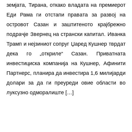
земјата, Тирана, откако владата на премиерот
Еди Рама ги отстапи правата за развој на
островот Сазан и заштитеното крајбрежно
подрачје Звернец на странски капитал. Иванка
Трамп и нејзиниот сопруг Џаред Кушнер тврдат
дека го „откриле“ Сазан. Приватната
инвестициска компанија на Кушнер, Афинити
Партнерс, планира да инвестира 1,6 милијарди
долари за да ги преуреди овие области во
луксузно одморалиште […]