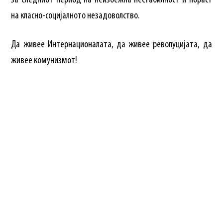
за следниот период на неизбежна нестабилност и пораст
на класно-социјалното незадоволство.
Да живее Интернационалата, да живее револуцијата, да
живее комунизмот!