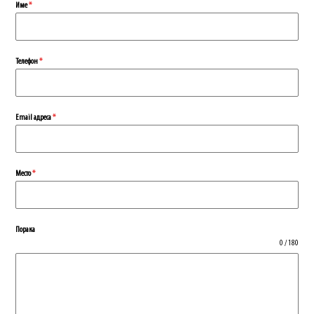
Име
*
Телефон
*
Еmail адреса
*
Место
*
Порака
0 / 180