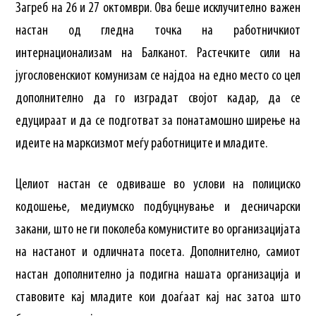
Загреб на 26 и 27 октомври. Ова беше исклучително важен
настан од гледна точка на работничкиот
интернационализам на Балканот. Растечките сили на
југословенскиот комунизам се најдоа на едно место со цел
дополнително да го изградат својот кадар, да се
едуцираат и да се подготват за понатамошно ширење на
идеите на марксизмот меѓу работниците и младите.
Целиот настан се одвиваше во услови на полициско
кодошење, медиумско
подбуцнување и десничарски
закани, што не ги поколеба комунистите во организацијата
на настанот и одличната посета. Дополнително, самиот
настан дополнително ја подигна нашата организација и
ставовите кај младите кои доаѓаат кај нас затоа што