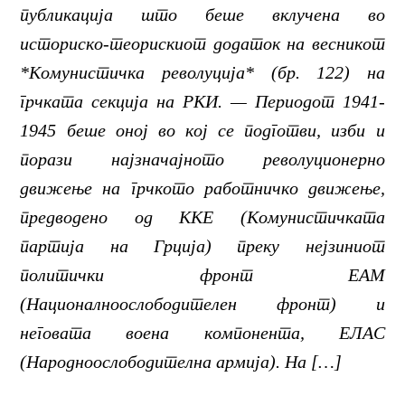
публикација што беше вклучена во
историско-теорискиот додаток на весникот
*Комунистичка револуција* (бр. 122) на
грчката секција на РКИ. — Периодот 1941-
1945 беше оној во кој се подготви, изби и
порази најзначајното револуционерно
движење на грчкото работничко движење,
предводено од ККЕ (Комунистичката
партија на Грција) преку нејзиниот
политички фронт ЕАМ
(Националноослободителен фронт) и
неговата воена компонента, ЕЛАС
(Народноослободителна армија). На […]