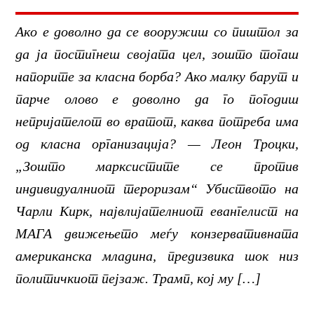
Ако е доволно да се вооружиш со пиштол за
да ја постигнеш својата цел, зошто тогаш
напорите за класна борба? Ако малку барут и
парче олово е доволно да го погодиш
непријателот во вратот, каква потреба има
од класна организација? — Леон Троцки,
„Зошто марксистите се против
индивидуалниот тероризам“ Убиството на
Чарли Кирк, највлијателниот евангелист на
МАГА движењето меѓу конзервативната
американска младина, предизвика шок низ
политичкиот пејзаж. Трамп, кој му […]