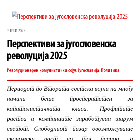
9 ЈУЛИ 2025
Перспективи за југословенска
револуција 2025
Револуционерен комунистички сојуз
Југославија
,
Политика
Периодот по Втората светска војна на многу
начини беше просперитетен за
капиталистичката класа. Профитите
растеа и компаниите заработуваа ширум
светот. Слободниот пазар овозможуваше
економски раст во тој период, а