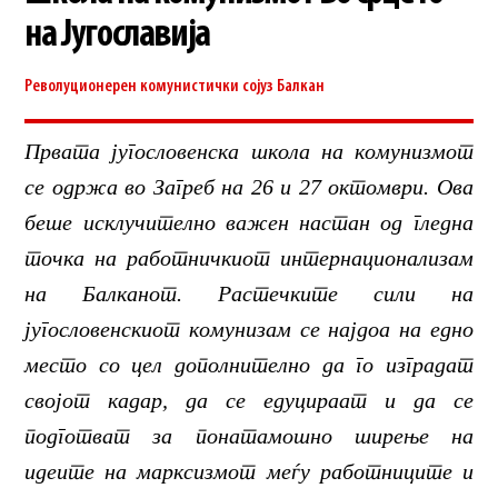
на Југославија
Револуционерен комунистички сојуз
Балкан
Првата југословенска школа на комунизмот
се одржа во Загреб на 26 и 27 октомври. Ова
беше исклучително важен настан од гледна
точка на работничкиот интернационализам
на Балканот. Растечките сили на
југословенскиот комунизам се најдоа на едно
место со цел дополнително да го изградат
својот кадар, да се едуцираат и да се
подготват за понатамошно ширење на
идеите на марксизмот меѓу работниците и