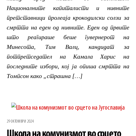
Националните капиталисти и нивните
претставници пролеаја крокодилски солзи за
смртта на еден од нивните. Еден од првите
што реагираше беше гувернерот на
Минесота, Тим Валц, кандидат за
потпретседател на Камала Харис на
последните избори, кој ја опиша смртта на
Томпсон како „страшна […]
29 ОКТОМВРИ 2024
Школа на комунизмот во срцето