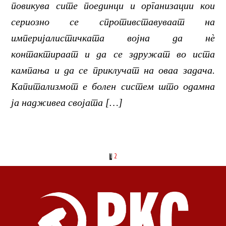
повикува сите поединци и организации кои
сериозно се спротивставуваат на
империјалистичката војна да нѐ
контактираат и да се здружат во иста
кампања и да се приклучат на оваа задача.
Капитализмот е болен систем што одамна
ја надживеа својата […]
1
2