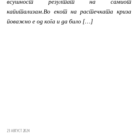
всушност резултат на самиот
капитализам.Во екот на растечката криза
поважно е од кога и да било […]
23 АВГУСТ 2024