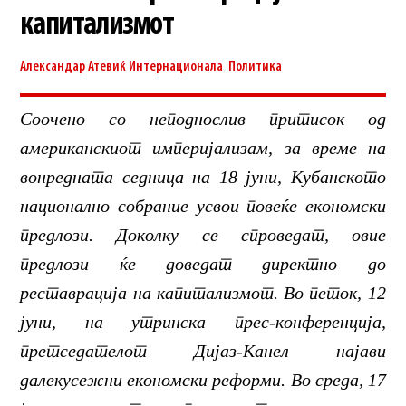
капитализмот
Александар Атевиќ
Интернационала
,
Политика
Соочено со неподнослив притисок од
американскиот империјализам, за време на
вонредната седница на 18 јуни, Кубанското
национално собрание усвои повеќе економски
предлози. Доколку се спроведат, овие
предлози ќе доведат директно до
реставрација на капитализмот. Во петок, 12
јуни, на утринска прес-конференција,
претседателот Дијаз-Канел најави
далекусежни економски реформи. Во среда, 17