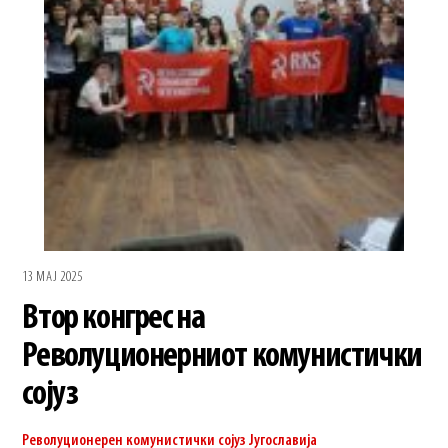
13 МАЈ 2025
Втор конгрес на
Револуционерниот комунистички
сојуз
Револуционерен комунистички сојуз
Југославија