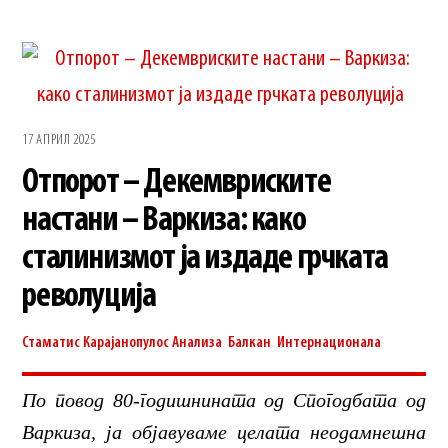
17 АПРИЛ 2025
Отпорот – Декемвриските
настани – Варкиза: како
сталинизмот ја издаде грчката
револуција
Стаматис Карајанопулос
Анализа
,
Балкан
,
Интернационала
По повод 80-годишнината од Спогодбата од
Варкиза, ја објавуваме целата неодамнешна