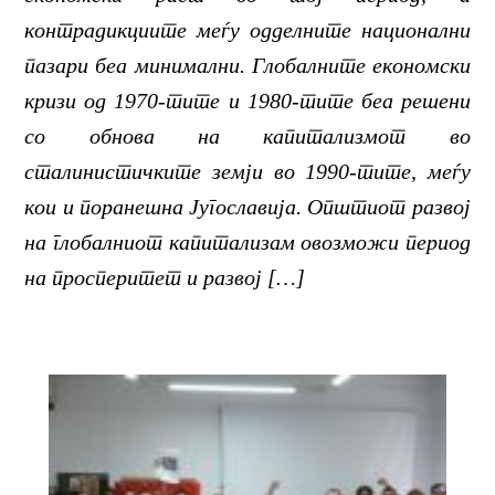
контрадикциите меѓу одделните национални
пазари беа минимални. Глобалните економски
кризи од 1970-тите и 1980-тите беа решени
со обнова на капитализмот во
сталинистичките земји во 1990-тите, меѓу
кои и поранешна Југославија. Општиот развој
на глобалниот капитализам овозможи период
на просперитет и развој […]