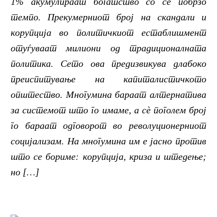
1% акумулираат богатство со сè побрзо
темпо. Прекумерниот број на скандали и
корупција во политичкиот естаблишмент
отуѓуваат милиони од традиционалната
политика. Сето ова предизвикува длабоко
преиспитување на капиталистичкото
општество. Многумина бараат алтернатива
за системот што го имаме, а сè поголем број
го бараат одговорот во револуционерниот
социјализам. На многумина им е јасно против
што се бориме: корупција, криза и штедење;
но […]