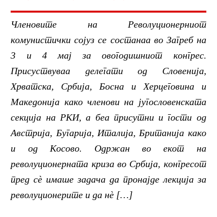
Членовите на Револуционерниот
комунистички сојуз се состанаа во Загреб на
3 и 4 мај за овогодишниот конгрес.
Присуствуваа делегати од Словенија,
Хрватска, Србија, Босна и Херцеговина и
Македонија како членови на југословенската
секција на РКИ, а беа присутни и гости од
Австрија, Бугарија, Италија, Британија како
и од Косово. Одржан во екот на
револуционерната криза во Србија, конгресот
пред сѐ имаше задача да пронајде лекција за
револуционерите и да нѐ […]