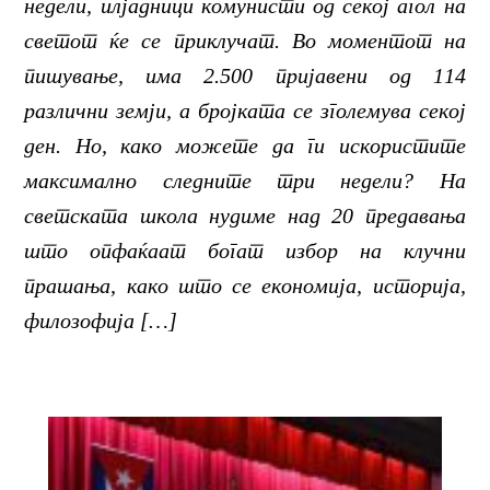
недели, илјадници комунисти од секој агол на
светот ќе се приклучат. Во моментот на
пишување, има 2.500 пријавени од 114
различни земји, а бројката се зголемува секој
ден. Но, како можете да ги искористите
максимално следните три недели? На
светската школа нудиме над 20 предавања
што опфаќаат богат избор на клучни
прашања, како што се економија, историја,
филозофија […]