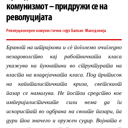
комунизмот – придружи се на
револуцијата
Револуционерен комунистички сојуз
Балкан
,
Македонија
Бранот на штрајкови и сѐ поголемо очигледно
незадоволство кај работничката класа
укажува на пукнатини во структурата на
власта на владејачката класа. Под притисок
на капиталистичката криза, светскиот
пазар се намалува. Не постои средство кое
империјалистичките сили нема да ги
искористат во одбрана на своите пазари, па
дури тоа значело и оружен судир. Војната е