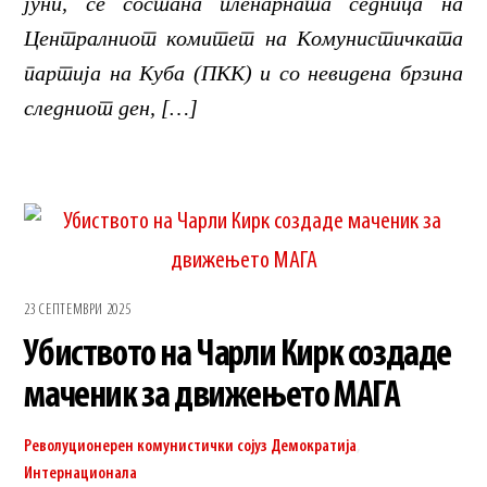
јуни, се состана пленарната седница на
Централниот комитет на Комунистичката
партија на Куба (ПКК) и со невидена брзина
следниот ден, […]
23 СЕПТЕМВРИ 2025
Убиството на Чарли Кирк создаде
маченик за движењето МАГА
Револуционерен комунистички сојуз
Демократија
,
Интернационала