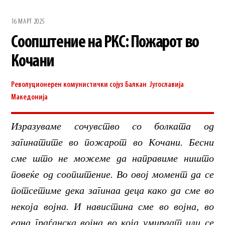
16 МАРТ 2025
Соопштение на РКС: Пожарот во
Кочани
Револуционерен комунистички сојуз
Балкан
,
Југославија
,
Македонија
Изразуваме сочувство со болката од
загинатите во пожарот во Кочани. Бесни
сме што не можеме да направиме ништо
повеќе од соопштение. Во овој момент да се
потсетиме дека загинаа деца како да сме во
некоја војна. И навистина сме во војна, во
една граѓанска војна во која умираат или се