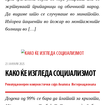
жртвуваат припадници од обичниот народ.
Да видиме што се случуваше во минатото.
Изгореа пациенти во пожар во монтажните
болници во […]
23 ЈАНУАРИ 2025
КАКО ЌЕ ИЗГЛЕДА СОЦИЈАЛИЗМОТ
Револуционерен комунистички сојуз
Анализа
,
Интернационала
Додека од 99% се бара да платат за кризата,