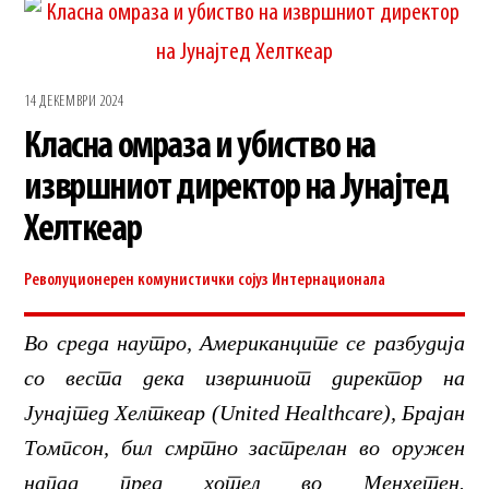
14 ДЕКЕМВРИ 2024
Класна омраза и убиство на
извршниот директор на Јунајтед
Хелткеар
Револуционерен комунистички сојуз
Интернационала
Во среда наутро, Американците се разбудија
со веста дека извршниот директор на
Јунајтед Хелткеар (United Healthcare), Брајан
Томпсон, бил смртно застрелан во оружен
напад пред хотел во Менхетен.