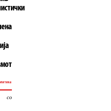
листички
чена
ија
змот
олитика
 со