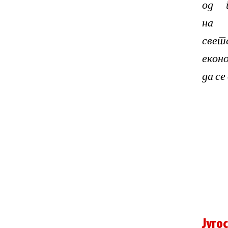
од п
на 
свет
еконо
да се
Југо