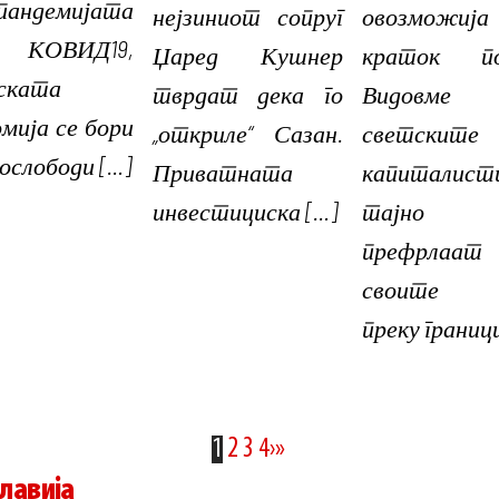
андемијата
нејзиниот сопруг
овозможија
КОВИД19,
Џаред Кушнер
краток пог
ската
тврдат дека го
Видовме 
мија се бори
„откриле“ Сазан.
светските
 ослободи […]
Приватната
капиталист
инвестициска […]
тајно
префрлаат
своите 
преку границ
1
2
3
4
›
»
славија