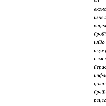
во 
еконо
из
вид
прот
ш
аку
изми
перио
инфл
до
прет
реце