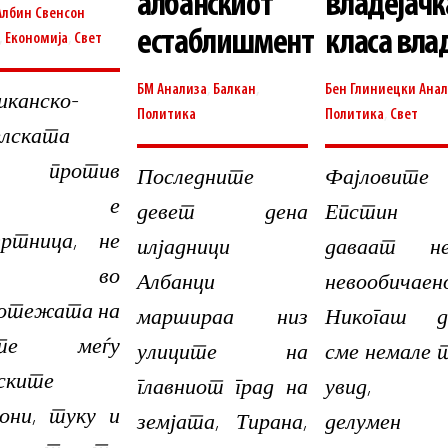
албанскиот
владејачк
Албин Свенсон
естаблишмент
класа вла
,
Економија
,
Свет
БМ
Анализа
,
Балкан
,
Бен Глиниецки
Анал
иканско-
Политика
Политика
,
Свет
елската
на против
Последните
Фајловит
ран е
девет дена
Епстин
вртница, не
илјадници
даваат н
мо во
Албанци
невообичаен
отежата на
маршираа низ
Никогаш до
ите меѓу
улиците на
сме немале 
ските
главниот град на
увид, и
мони, туку и
земјата, Тирана,
делуме