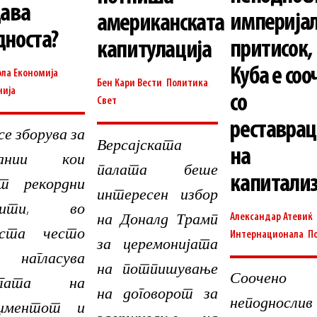
дава
империја
американската
дноста?
притисок,
капитулација
Куба е соо
ола
Економија
,
Бен Кари
Вести
,
Политика
,
нија
со
Свет
реставрац
се зборува за
Версајската
на
пании кои
палата беше
капитали
т рекордни
интересен избор
фити, во
на Доналд Трамп
Александар Атевиќ
оста често
Интернационала
,
П
за церемонијата
нагласува
на потпишување
Соочено
лугата на
на договорот за
неподнослив
аџментот и
завршување на