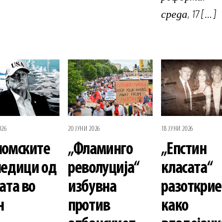
среда, 17 […]
026
20 ЈУНИ 2026
18 ЈУНИ 2026
номските
„Фламинго
„Епстин
ледици од
револуција“
класата“
ата во
избувна
разоткрие
н
против
како