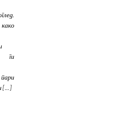
лед.
како
и
 ги
пари
и […]