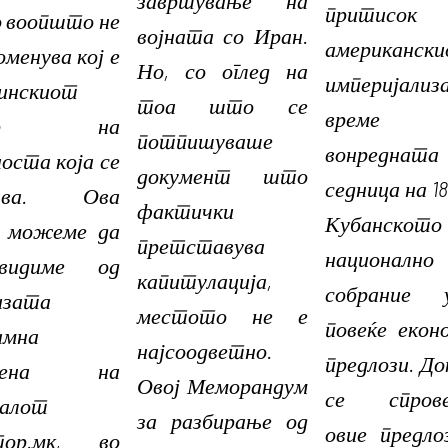
притисо
о воопшто не
војната со Иран.
американск
оменува кој е
Но, со оглед на
империјализа
инскиот
тоа што се
време
вор на
потпишуваше
вонредната
оста која се
документ што
седница на 18
дава. Ова
фактички
Кубанското
о можеме да
претставува
национално
видиме од
капитулација,
собрание у
изата
местото не е
повеќе екон
амна
најсоодветно.
предлози. До
авена на
Овој Меморандум
се спрове
алот
за разбирање од
овие предло
тор.мк, во