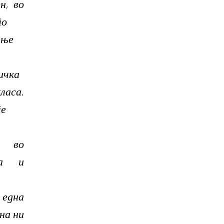
н, во
то
ање
ичка
са.
те
и во
на и
една
на ни