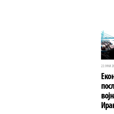
22 ЈУНИ 2
Еко
пос
војн
Ира