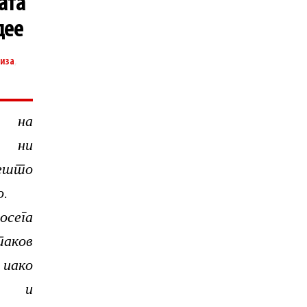
ата
дее
иза
,
е на
 ни
ешто
о.
сега
таков
ако
н и