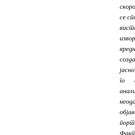
скор
се сп
вист
из
вредн
соз
јасн
го 
анал
неод
обј
порт
Фак