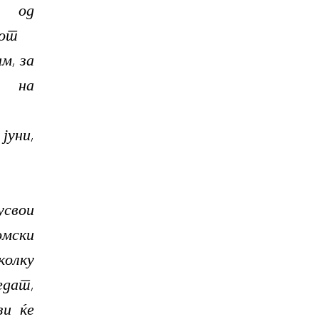
к од
иот
м, за
 на
 јуни,
свои
омски
колку
дат,
зи ќе