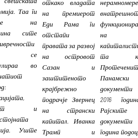
светската
откако владата
нерамномере
мија. Таа ги
на премиерот
внатрешно
несе на
Еди Рама ги
функционир
елина сите
отстапи
на
ивречности
правата за развој
капиталист
то се
на островот
та кла
мулираа во
Сазан и
Протечени
натиот
заштитеното
Панамски
д:
крајбрежно
документ
ацијата,
подрачје Звернец
2016 годи
лгот и
на странски
Рајските
стојната
капитал. Иванка
документи 
сија. Уште
Трамп и
година подоц