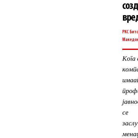
соз
вре
РКС Бит
Македо
Кога 
ком
имаа
про
јавн
се 
зас
мен