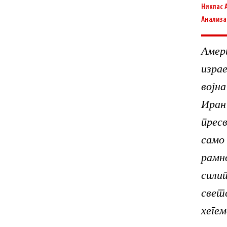
Никлас 
Анализа
Амер
изра
вој
И
прес
са
рамн
сил
свет
хеге