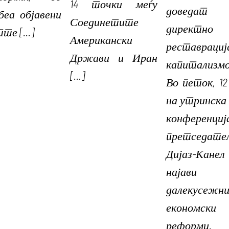
14 точки меѓу
доведат
беа објавени
Соединетите
директн
тте […]
Американски
реставраци
Држави и Иран
капитализм
[…]
Во петок, 12
на утринска 
конференциј
претседате
Дијаз-Канел
најави
далекусежн
економски
реформи