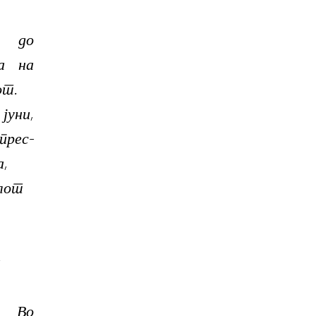
о до
ја на
от.
 јуни,
прес-
а,
лот
и
. Во