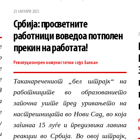
23 ЈАНУАРИ 2025
Србија: просветните
работници воведоа потполен
2
е
прекин на работата!
о
Револуционерен комунистички сојуз
Балкан
е
е
Таканаречениот „бел штрајк“ на
З
работниците во образованието
а
започна уште пред уривањето на
е
настрешницата во Нови Сад, во која
у
загинаа 15 луѓе и предизвика лавина
и
реакции во Србија. Во овој штрајк,