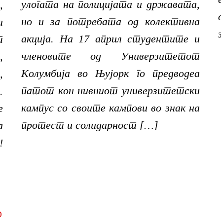
улогата на полицијата и државата,
,
но и за потребата од колективна
а
акција. На 17 април студентите и
т
членовите од Универзитетот
,
Колумбија во Њујорк го предводеа
,
патот кон нивниот универзитетски
.
кампус со своите кампови во знак на
е
протест и солидарност […]
а
!