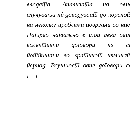
владата. Анализата на ови
случувања нѐ доведуваат до корено
на неколку проблеми поврзани со нив
Најпрво најважно е тоа дека ови
колективни договори не с
потпишани во краткиот измина
период. Всушност овие договори с
[…]