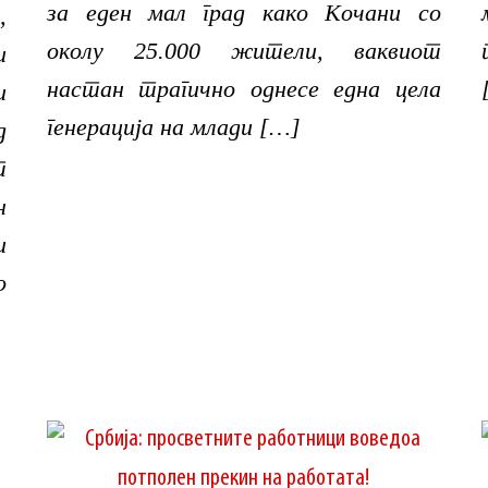
за еден мал град како Кочани со
,
околу 25.000 жители, ваквиот
и
настан трагично однесе една цела
и
генерација на млади […]
д
т
н
и
о