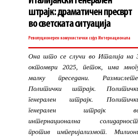
Италијански генерален
штрајк: драматичен пресврт
во светската ситуација
Револуционерен комунистички сојуз
Интернационала
Она што се случи во Италија на 
октомври 2025, петок, има мног
малку преседани. Размислете
Политички штрајк. Политичк
генерален штрајк. Политичк
генерален штрајк в
интернационална солидарност
против империјализмот. Милион