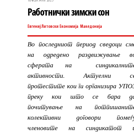
16 ФЕВРУАРИ 2025
Работнички зимски сон
Евгениј Литовски
Економија
,
Македонија
Во последниот период сведоци см
на одредено раздвижување в
сферата на синдикалнит
активности. Актуелни с
протестите кои ги организира УПО
преку кои што се бара д
почитување на потпишанит
колективни договори помеѓ
членовите на синдикатот 