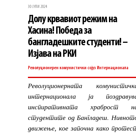
30 ЈУЛИ 2024
Долу крвавиот режим на
Хасина! Победа за
бангладешките студенти! –
Изјава на РКИ
Револуционерен комунистички сојуз
Интернационала
Револуционерната комунистичк
интернационала ја поздравув
инспиративната храброст н
студентите од Бангладеш. Нивнот
движење, кое започна како протес