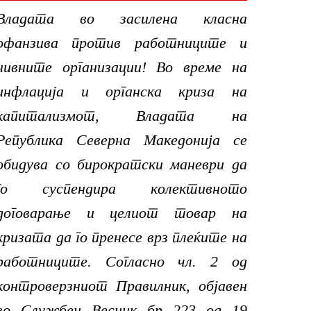
Владата во засилена класна
офанзива против работниците и
нивните организации! Во време на
инфлација и органска криза на
капитализмот, Владата на
Република Северна Македонија се
обидува со бирократски маневри да
го суспендира колективното
договарање и целиот товар на
кризата да го пренесе врз плеќите на
работниците. Согласно чл. 2 од
контроверзниот Правилник, објавен
во Службен Весник бр 223 од 19