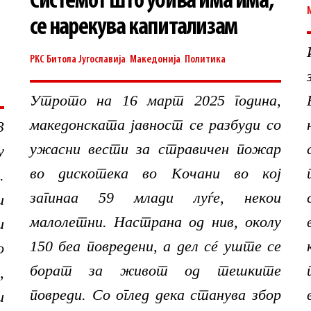
Системот што убива има има,
се нарекува капитализам
РКС Битола
Југославија
,
Македонија
,
Политика
Утрото на 16 март 2025 година,
македонската јавност се разбуди со
3
ужасни вести за стравичен пожар
у
во дискотека во Кочани во кој
.
загинаа 59 млади луѓе, некои
и
малолетни. Настрана од нив, околу
и
150 беа повредени, а дел сé уште се
о
борат за живот од тешките
,
повреди. Со оглед дека станува збор
и