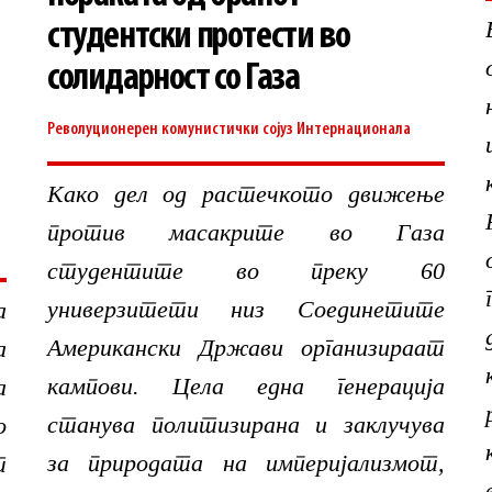
студентски протести во
солидарност со Газа
Револуционерен комунистички сојуз
Интернационала
Како дел од растечкото движење
против масакрите во Газа
студентите во преку 60
универзитети низ Соединетите
а
Американски Држави oрганизираат
а
кампови. Цела една генерација
а
станува политизирана и заклучува
о
за природата на империјализмот,
т