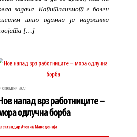
оваа задача. Капитализмот е болен
систем што одамна ја надживеа
својата […]
4 ОКТОМВРИ 2022
Нов напад врз работниците –
мора одлучна борба
Александар Атевиќ
Македонија