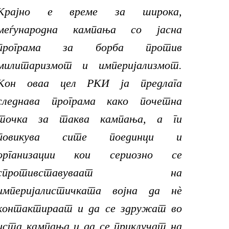
Крајно е време за широка,
меѓународна кампања со јасна
програма за борба против
милитаризмот и империјализмот.
Кон оваа цел РКИ ја предлага
следнава програма како почетна
точка за таква кампања, а ги
повикува сите поединци и
организации кои сериозно се
спротивставуваат на
империјалистичката војна да нѐ
контактираат и да се здружат во
иста кампања и да се приклучат на