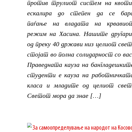
против трулиот систем на квоти
ескалира до степен да се бар
паѓање на владата на крвавио
режим на Хасина. Нашите другари
од преку 40 држави низ целиот свет
стојат во полна солидарност со вас
Праведната кауза на бангладешкит
студенти е кауза на работничкат
класа и младите од целиот свет
Светот мора да знае […]