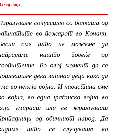
Македонија
Изразуваме сочувство со болката од
загинатите во пожарот во Кочани.
Бесни сме што не можеме да
направиме ништо повеќе од
соопштение. Во овој момент да се
потсетиме дека загинаа деца како да
сме во некоја војна. И навистина сме
во војна, во една граѓанска војна во
која умираат или се жртвуваат
припадници од обичниот народ. Да
видиме што се случуваше во