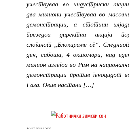
учествуваа во индустриски акции
два милиони учествуваа во масовн
демонстрации, а стотици илјад
презедоа директна акција по
слоганот „Блокираме сè“. Следнио
ден, сабота, 4 октомври, над еде
милион излегоа во Рим на националн
демонстрации против геноцидот в
Газа. Овие настани […]