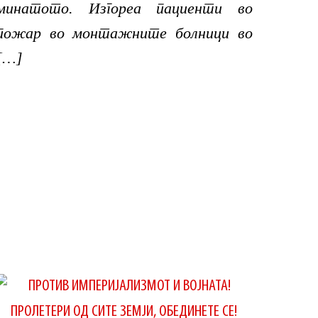
минатото. Изгореа пациенти во
пожар во монтажните болници во
[…]