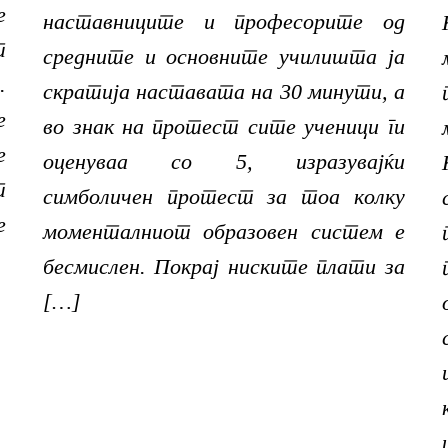
е
наставниците и професорите од
т
средните и основните училишта ја
.
скратија наставата на 30 минути, а
е
во знак на протест сите ученици ги
е
оценуваа со 5, изразувајќи
т
симболичен протест за тоа колку
е
моменталниот образовен систем е
бесмислен. Покрај ниските плати за
[…]