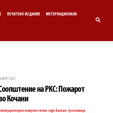
С
ПЕЧАТЕНО ИЗДАНИЕ
ИНТЕРНАЦИОНАЛА
SEARC
6 МАРТ 2025
Соопштение на РКС: Пожарот
во Кочани
Револуционерен комунистички сојуз
Балкан
,
Југославија
,